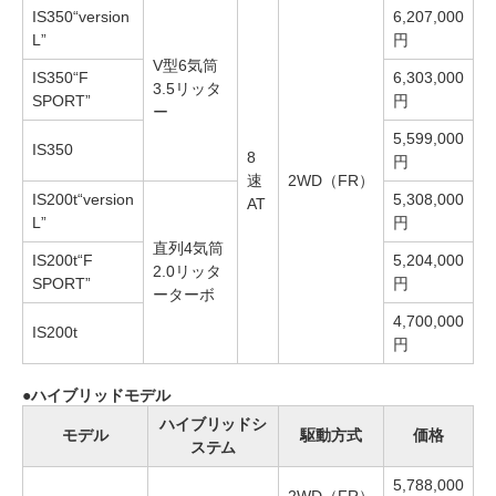
IS350“version
6,207,000
L”
円
V型6気筒
IS350“F
6,303,000
3.5リッタ
SPORT”
円
ー
5,599,000
IS350
8
円
速
2WD（FR）
IS200t“version
5,308,000
AT
L”
円
直列4気筒
IS200t“F
5,204,000
2.0リッタ
SPORT”
円
ーターボ
4,700,000
IS200t
円
ハイブリッドモデル
ハイブリッドシ
モデル
駆動方式
価格
ステム
5,788,000