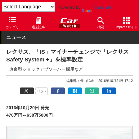
Powered by
Translate
Car Watch
自動車
レクサス
IS
カテゴリ
過去記事
検索
Impressサイト
ニュース
レクサス、「IS」マイナーチェンジで「レクサス
Safety System +」を標準設定
改良型ショックアブソーバー採用など
編集部：椿山和雄
2016年10月21日 17:12
リスト
2016年10月20日 発売
470万円～638万5000円