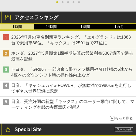
●
●
●
●
●
アクセスランキング
1時間
24時間
1週間
1カ月
2026年7月の車名別新車ランキング、「エルグランド」は1883
台で乗用車36位、「キックス」は2591台で27位に
ホンダ、2027年3月期第1四半期決算の営業利益5307億円で過去
最高を記録
トヨタ、「GR86」一部改良 3眼カメラ採用やMT仕様の5速から
4速へのダウンシフト時の操作性向上など
日産、「キャシュカイe-POWER」が無給油で1980kmを走行し
てギネス世界記録に認定
日産、受注好調の新型「キックス」のユーザー動向に関して、マ
ーケティング本部の寺西章氏が解説
もっと見る
Special Site