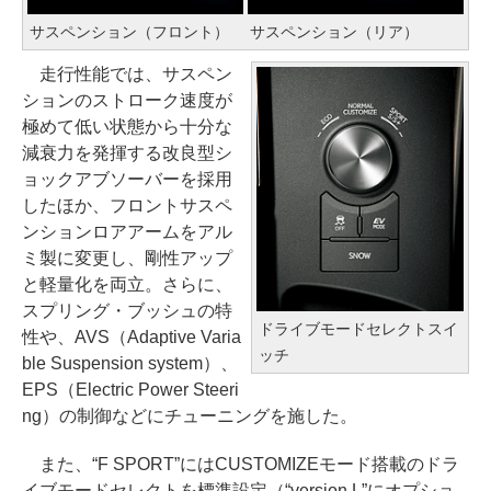
サスペンション（フロント）
サスペンション（リア）
走行性能では、サスペン
ションのストローク速度が
極めて低い状態から十分な
減衰力を発揮する改良型シ
ョックアブソーバーを採用
したほか、フロントサスペ
ンションロアアームをアル
ミ製に変更し、剛性アップ
と軽量化を両立。さらに、
スプリング・ブッシュの特
ドライブモードセレクトスイ
性や、AVS（Adaptive Varia
ッチ
ble Suspension system）、
EPS（Electric Power Steeri
ng）の制御などにチューニングを施した。
また、“F SPORT”にはCUSTOMIZEモード搭載のドラ
イブモードセレクトを標準設定（“version L”にオプショ