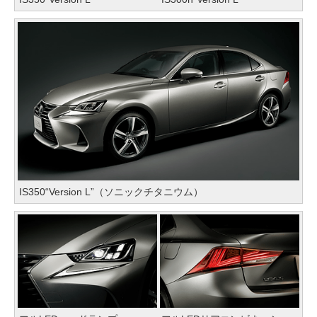
IS350“Version L”（ソニックチタニウム）