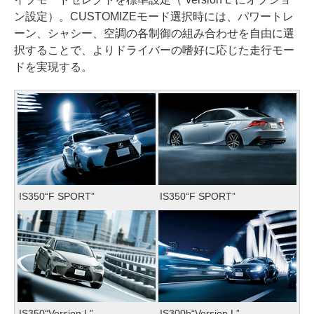
ン設定）。CUSTOMIZEモード選択時には、パワートレ
ーン、シャシー、空調の各制御の組み合わせを自由に選
択することで、よりドライバーの嗜好に応じた走行モー
ドを実現する。
IS350“F SPORT”
IS350“F SPORT”
IS350“Version L”
IS300h“Version L”