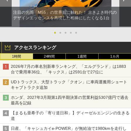
注目の光岡「M55」の世界観に触れた！ 古きよき時代の
デザインエッセンスを再現した相棒にしたくなる1台
●
●
●
●
●
アクセスランキング
1時間
24時間
1週間
1カ月
2026年7月の車名別新車ランキング、「エルグランド」は1883
台で乗用車36位、「キックス」は2591台で27位に
UDトラックス、大型トラック「クオン」に車両運搬用ショート
キャブトラクタ追加
ホンダ、2027年3月期第1四半期決算の営業利益5307億円で過去
最高を記録
【まるも亜希子の「寄り道日和」】ディーゼルエンジンの生きる
道
日産、「キャシュカイe-POWER」が無給油で1980kmを走行し