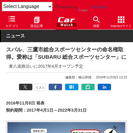
Powered by
Translate
Car Watch
自動車
スバル
その他
カテゴリ
過去記事
検索
Impressサイト
ニュース
スバル、三鷹市総合スポーツセンターの命名権取
得。愛称は「SUBARU 総合スポーツセンター」に
東八道路沿いに2017年4月オープン予定
編集部：椿山和雄
2016年11月9日 13:22
リスト
2016年11月8日 発表
契約期間：2017年4月1日～2022年3月31日