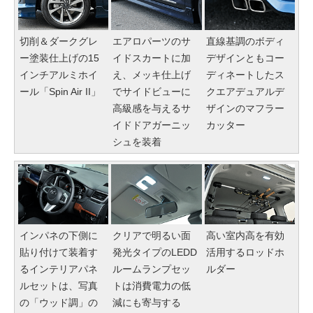
切削＆ダークグレ
エアロパーツのサ
直線基調のボディ
ー塗装仕上げの15
イドスカートに加
デザインともコー
インチアルミホイ
え、メッキ仕上げ
ディネートしたス
ール「Spin Air II」
でサイドビューに
クエアデュアルデ
高級感を与えるサ
ザインのマフラー
イドドアガーニッ
カッター
シュを装着
インパネの下側に
クリアで明るい面
高い室内高を有効
貼り付けて装着す
発光タイプのLEDD
活用するロッドホ
るインテリアパネ
ルームランプセッ
ルダー
ルセットは、写真
トは消費電力の低
の「ウッド調」の
減にも寄与する