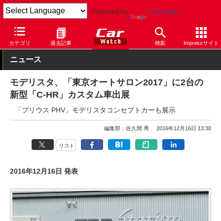
Powered by
Translate
Car Watch
イベント
東京オートサロン
2017
カテゴリ
過去記事
検索
Impressサイト
ニュース
モデリスタ、「東京オートサロン2017」に2台の
新型「C-HR」カスタム車出展
「プリウス PHV」モデリスタコンセプトカーも展示
編集部：佐久間 秀
2016年12月16日 13:30
リスト
2016年12月16日 発表