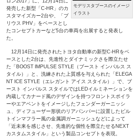
ロン2017」に、12月14日に
モデリスタブースのイメージ
発売した新型「C-HR」のカ
イラスト
スタマイズカー2台や、「プ
リウス PHV」をベースとし
たコンセプトカーなど5台の車両を出展すると発表し
た。
12月14日に発売されたトヨタ自動車の新型C-HRをベ
ースとした2台は、先進性とダイナミックさを際立たせ
た「BOOST IMPULSE STYLE（ブースト インパルス ス
タイル）」と、洗練された上質感を与えられた「ELEGA
NT ICE STYLE（エレガント アイス スタイル）」で、ブ
ースト インパルス スタイルではLEDイルミネーションを
内蔵してカナード風のデザインを持つフロントスポイラ
ーやエアベントをイメージしたフェンダーガーニッシ
ュ、ディフューザー形状のリアバンパーに設置したビル
トインマフラー風の金属調ガーニッシュなどによって
「近未来を感じさせ、先進的な個性を際立たせるNEXT
カスタムスタイル」という製品コンセプトを表現。