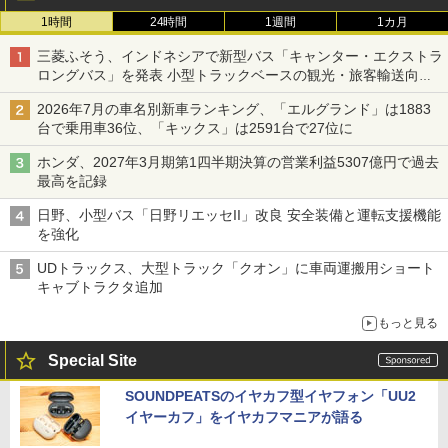
1時間
24時間
1週間
1カ月
三菱ふそう、インドネシアで新型バス「キャンター・エクストラ
ロングバス」を発表 小型トラックベースの観光・旅客輸送向け
バス
2026年7月の車名別新車ランキング、「エルグランド」は1883
台で乗用車36位、「キックス」は2591台で27位に
ホンダ、2027年3月期第1四半期決算の営業利益5307億円で過去
最高を記録
日野、小型バス「日野リエッセII」改良 安全装備と運転支援機能
を強化
UDトラックス、大型トラック「クオン」に車両運搬用ショート
キャブトラクタ追加
もっと見る
Special Site
SOUNDPEATSのイヤカフ型イヤフォン「UU2
イヤーカフ」をイヤカフマニアが語る