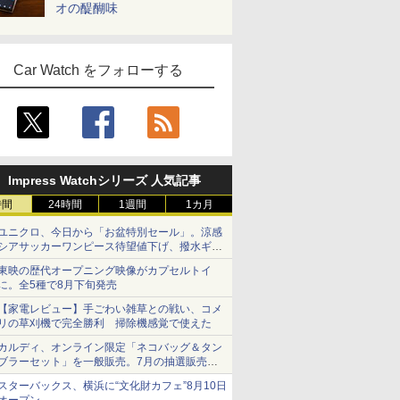
オの醍醐味
Car Watch をフォローする
Impress Watchシリーズ 人気記事
時間
24時間
1週間
1カ月
ユニクロ、今日から「お盆特別セール」。涼感
シアサッカーワンピース待望値下げ、撥水ギア
ショーツは1990円に
東映の歴代オープニング映像がカプセルトイ
に。全5種で8月下旬発売
【家電レビュー】手ごわい雑草との戦い、コメ
リの草刈機で完全勝利 掃除機感覚で使えた
カルディ、オンライン限定「ネコバッグ＆タン
ブラーセット」を一般販売。7月の抽選販売の
当選無効分
スターバックス、横浜に“文化財カフェ”8月10日