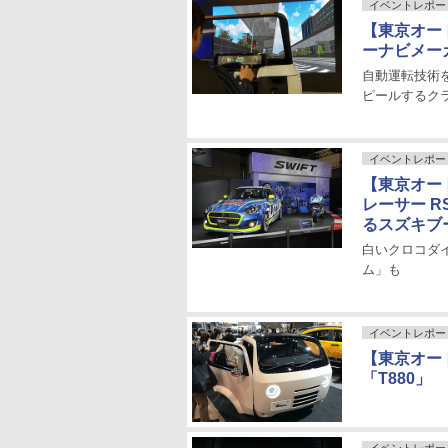
イベントレポー
【東京オート
ーナビメー
自動運転技術
ピールするク
イベントレポー
【東京オー
レーサー 
るスズキブ
白いクロコダ
ム」も
イベントレポー
【東京オート
「T880」