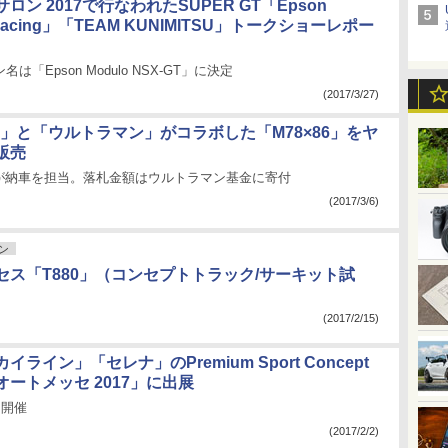
ロン 2017で行なわれたSUPER GT「Epson
a Racing」「TEAM KUNIMITSU」トークショーレポー
は「Epson Modulo NSX-GT」に決定
(2017/3/27)
6」と「ウルトラマン」がコラボした「M78×86」をヤ
販売
が納車を担当。落札金額はウルトラマン基金に寄付
(2017/3/6)
ン
セス「T880」（コンセプトトラック/サーキット試
(2017/2/15)
ライン」「セレナ」のPremium Sport Concept
ートメッセ 2017」に出展
日開催
(2017/2/2)