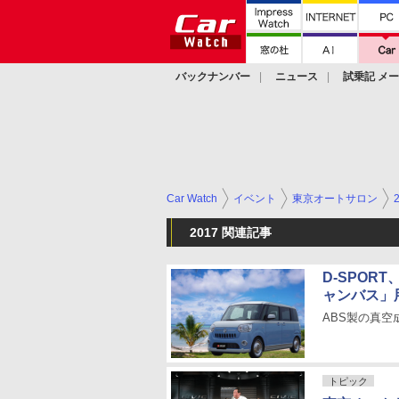
バックナンバー
ニュース
試乗記 メ
カスタム
Car Watch
イベント
東京オートサロン
2017 関連記事
D-SPO
ャンバス」
ABS製の真空成
トピック