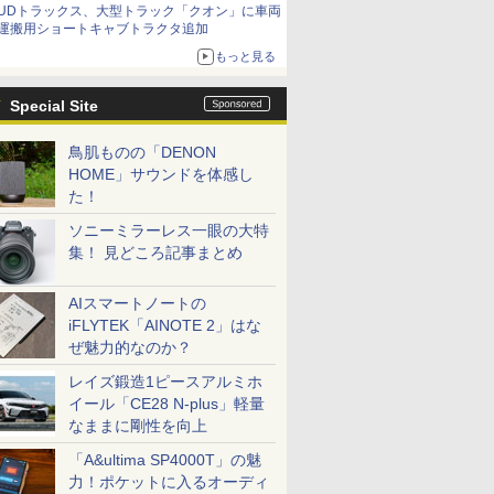
UDトラックス、大型トラック「クオン」に車両
運搬用ショートキャブトラクタ追加
もっと見る
Special Site
鳥肌ものの「DENON
HOME」サウンドを体感し
た！
ソニーミラーレス一眼の大特
集！ 見どころ記事まとめ
AIスマートノートの
iFLYTEK「AINOTE 2」はな
ぜ魅力的なのか？
レイズ鍛造1ピースアルミホ
イール「CE28 N-plus」軽量
なままに剛性を向上
「A&ultima SP4000T」の魅
力！ポケットに入るオーディ