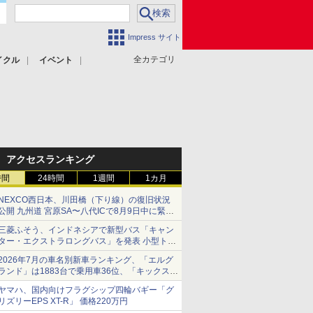
Impress サイト
全カテゴリ
イクル
イベント
アクセスランキング
時間
24時間
1週間
1カ月
NEXCO西日本、川田橋（下り線）の復旧状況
公開 九州道 宮原SA〜八代ICで8月9日中に緊急
車両を通行可能に
三菱ふそう、インドネシアで新型バス「キャン
ター・エクストラロングバス」を発表 小型トラ
ックベースの観光・旅客輸送向けバス
2026年7月の車名別新車ランキング、「エルグ
ランド」は1883台で乗用車36位、「キックス」
は2591台で27位に
ヤマハ、国内向けフラグシップ四輪バギー「グ
リズリーEPS XT-R」 価格220万円