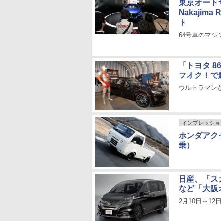
東京オートサ
Nakajim
ト
64号車のマシン名
「トヨタ 8
フオク！で
ウルトラマン
インプレッショ
ホンダアク
乗）
日産、「スカイ
など「大阪オ
2月10日～12