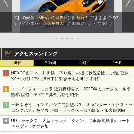
注目の光岡「M55」の世界観に触れた！ 古きよき時代の
デザインエッセンスを再現した相棒にしたくなる1台
●
●
●
●
●
アクセスランキング
1時間
24時間
1週間
1カ月
NEXCO西日本、川田橋（下り線）の復旧状況公開 九州道 宮原
SA〜八代ICで8月9日中に緊急車両を通行可能に
スーパーフォーミュラ 近藤真彦会長、2027年のスケジュールや
熊本地震についての募金活動を紹介
三菱ふそう、インドネシアで新型バス「キャンター・エクストラ
ロングバス」を発表 小型トラックベースの観光・旅客輸送向け
バス
UDトラックス、大型トラック「クオン」に車両運搬用ショート
キャブトラクタ追加