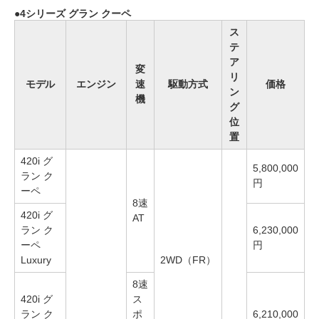
4シリーズ グラン クーペ
ス
テ
ア
変
リ
モデル
エンジン
速
駆動方式
価格
ン
機
グ
位
置
420i グ
5,800,000
ラン ク
円
ーペ
8速
420i グ
AT
ラン ク
6,230,000
ーペ
円
Luxury
2WD（FR）
8速
420i グ
ス
ラン ク
ポ
6,210,000