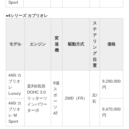
Sport
4シリーズ カブリオレ
ス
テ
ア
変
リ
モデル
エンジン
速
駆動方式
価格
ン
機
グ
位
置
440i カ
ブリオ
9,290,000
8速
直列6気筒
レ
円
ス
DOHC 3.0
Luxury
ポ
左/
リッターツ
2WD（FR）
ー
右
440i カ
インパワー
ツ
ブリオ
9,470,000
ターボ
AT
レ M
円
Sport