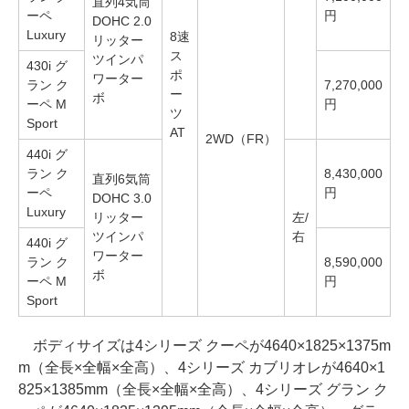
直列4気筒
ーペ
円
DOHC 2.0
Luxury
8速
リッター
ス
ツインパ
430i グ
ポ
ワーター
ラン ク
7,270,000
ー
ボ
ーペ M
円
ツ
Sport
AT
2WD（FR）
440i グ
ラン ク
8,430,000
直列6気筒
ーペ
円
DOHC 3.0
Luxury
リッター
左/
ツインパ
右
440i グ
ワーター
ラン ク
8,590,000
ボ
ーペ M
円
Sport
ボディサイズは4シリーズ クーペが4640×1825×1375m
m（全長×全幅×全高）、4シリーズ カブリオレが4640×1
825×1385mm（全長×全幅×全高）、4シリーズ グラン ク