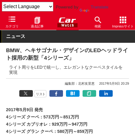
Powered by
Translate
Car Watch
自動車
BMW
4シリーズ
カテゴリ
過去記事
検索
Impressサイト
ニュース
BMW、ヘキサゴナル・デザインのLEDヘッドライ
ト採用の新型「4シリーズ」
ライト周りをLEDで統一し、エレガントなクーペスタイルを
実現
編集部：北村友里恵
2017年5月9日 20:29
リスト
2017年5月9日 発売
4シリーズ クーペ：573万円～851万円
4シリーズ カブリオレ：929万円～947万円
4シリーズ グラン クーペ：580万円～859万円