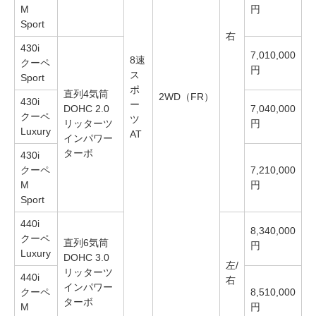
M
円
Sport
右
430i
7,010,000
8速
クーペ
円
ス
Sport
ポ
直列4気筒
2WD（FR）
430i
ー
DOHC 2.0
7,040,000
クーペ
ツ
リッターツ
円
Luxury
AT
インパワー
ターボ
430i
クーペ
7,210,000
M
円
Sport
440i
8,340,000
クーペ
直列6気筒
円
Luxury
DOHC 3.0
左/
リッターツ
440i
右
インパワー
クーペ
8,510,000
ターボ
M
円