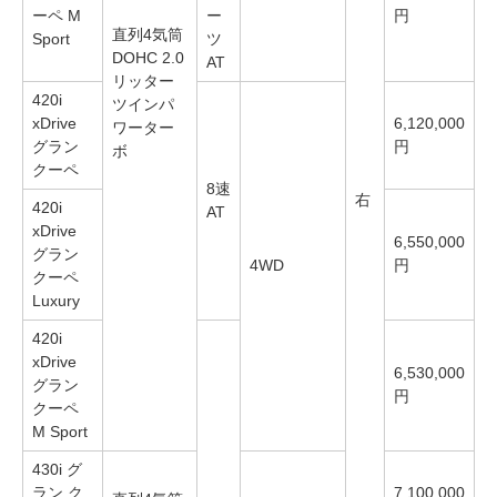
ーペ M
ー
円
直列4気筒
Sport
ツ
DOHC 2.0
AT
リッター
420i
ツインパ
xDrive
6,120,000
ワーター
グラン
円
ボ
クーペ
8速
右
420i
AT
xDrive
6,550,000
グラン
4WD
円
クーペ
Luxury
420i
xDrive
6,530,000
グラン
円
クーペ
M Sport
430i グ
ラン ク
7,100,000