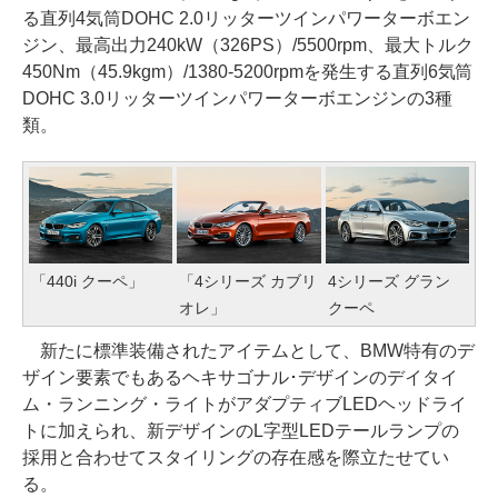
る直列4気筒DOHC 2.0リッターツインパワーターボエン
ジン、最高出力240kW（326PS）/5500rpm、最大トルク
450Nm（45.9kgm）/1380-5200rpmを発生する直列6気筒
DOHC 3.0リッターツインパワーターボエンジンの3種
類。
「440i クーペ」
「4シリーズ カブリ
4シリーズ グラン
オレ」
クーペ
新たに標準装備されたアイテムとして、BMW特有のデ
ザイン要素でもあるヘキサゴナル･デザインのデイタイ
ム・ランニング・ライトがアダプティブLEDヘッドライ
トに加えられ、新デザインのL字型LEDテールランプの
採用と合わせてスタイリングの存在感を際立たせてい
る。