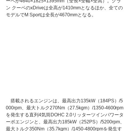
ーペが4640×1825×1395mm（全長×全幅×全高）。グラ
ン クーペのxDriveは全高が1410mmとなるほか、全ての
モデルでM Sportは全長が4670mmとなる。
搭載されるエンジンは、最高出力135kW（184PS）/5
000rpm、最大トルク270Nm（27.5kgm）/1350-4600rpm
を発生する直列4気筒DOHC 2.0リッターツインパワータ
ーボエンジンと、最高出力185kW（252PS）/5200rpm、
最大トルク350Nm（35.7kgm）/1450-4800rpmを発生す