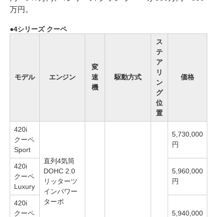
万円。
4シリーズ クーペ
ス
テ
ア
変
リ
モデル
エンジン
速
駆動方式
価格
ン
機
グ
位
置
420i
5,730,000
クーペ
円
Sport
直列4気筒
420i
DOHC 2.0
5,960,000
クーペ
リッターツ
円
Luxury
インパワー
ターボ
420i
クーペ
5,940,000