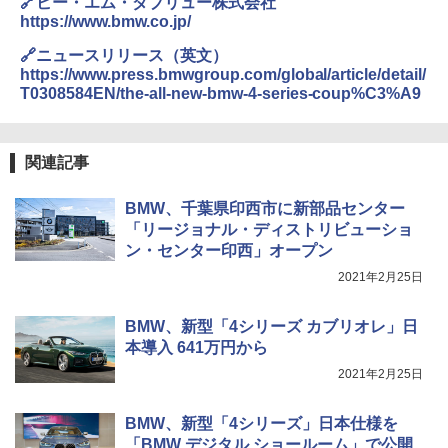
🔗ビー・エム・ダブリュー株式会社
https://www.bmw.co.jp/
🔗ニュースリリース（英文）
https://www.press.bmwgroup.com/global/article/detail/
T0308584EN/the-all-new-bmw-4-series-coup%C3%A9
関連記事
BMW、千葉県印西市に新部品センター
「リージョナル・ディストリビューショ
ン・センター印西」オープン
2021年2月25日
BMW、新型「4シリーズ カブリオレ」日
本導入 641万円から
2021年2月25日
BMW、新型「4シリーズ」日本仕様を
「BMW デジタル ショールーム」で公開