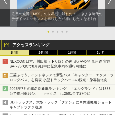
注目の光岡「M55」の世界観に触れた！ 古きよき時代の
デザインエッセンスを再現した相棒にしたくなる1台
●
●
●
●
●
アクセスランキング
1時間
24時間
1週間
1カ月
NEXCO西日本、川田橋（下り線）の復旧状況公開 九州道 宮原
SA〜八代ICで8月9日中に緊急車両を通行可能に
三菱ふそう、インドネシアで新型バス「キャンター・エクストラ
ロングバス」を発表 小型トラックベースの観光・旅客輸送向け
バス
2026年7月の車名別新車ランキング、「エルグランド」は1883
台で乗用車36位、「キックス」は2591台で27位に
UDトラックス、大型トラック「クオン」に車両運搬用ショート
キャブトラクタ追加