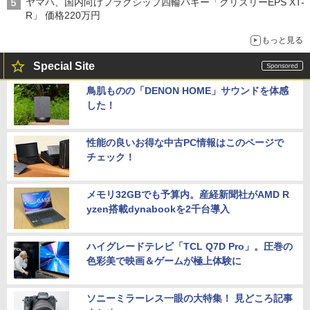
ヤマハ、国内向けフラグシップ四輪バギー「グリズリーEPS XT-
R」 価格220万円
もっと見る
Special Site
鳥肌ものの「DENON HOME」サウンドを体感
した！
性能の良いお得な中古PC情報はこのページで
チェック！
メモリ32GBでも予算内。産経新聞社がAMD R
yzen搭載dynabookを2千台導入
ハイグレードテレビ「TCL Q7D Pro」。圧巻の
色彩美で映画＆ゲームが極上体験に
ソニーミラーレス一眼の大特集！ 見どころ記事