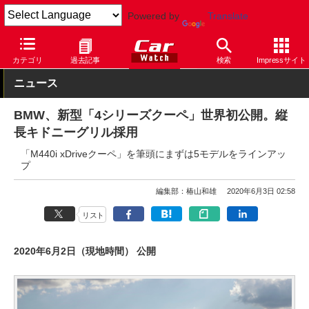
Powered by
Translate
Car Watch
自動車
BMW
4シリーズ
カテゴリ
過去記事
検索
Impressサイト
ニュース
BMW、新型「4シリーズクーペ」世界初公開。縦
長キドニーグリル採用
「M440i xDriveクーペ」を筆頭にまずは5モデルをラインアッ
プ
編集部：椿山和雄
2020年6月3日 02:58
リスト
2020年6月2日（現地時間） 公開