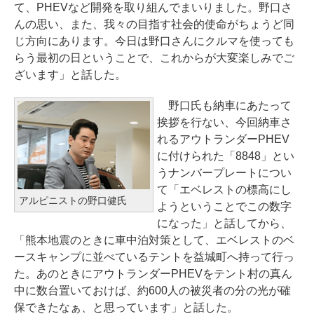
て、PHEVなど開発を取り組んでまいりました。野口さ
んの思い、また、我々の目指す社会的使命がちょうど同
じ方向にあります。今日は野口さんにクルマを使っても
らう最初の日ということで、これからが大変楽しみでご
ざいます」と話した。
野口氏も納車にあたって
挨拶を行ない、今回納車さ
れるアウトランダーPHEV
に付けられた「8848」とい
うナンバープレートについ
て「エベレストの標高にし
アルピニストの野口健氏
ようということでこの数字
になった」と話してから、
「熊本地震のときに車中泊対策として、エベレストのベ
ースキャンプに並べているテントを益城町へ持って行っ
た。あのときにアウトランダーPHEVをテント村の真ん
中に数台置いておけば、約600人の被災者の分の光が確
保できたなぁ、と思っています」と話した。