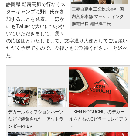
静岡県 朝霧高原で行なうス
三菱自動車工業株式会社 国
ターキャンプに野口氏が参
内営業本部 マーケティング
加することを発表。「ほか
推進部長 池部洋二氏
にもTwitterで大いにつぶや
いていただきまして、我々
の応援団といたしまして、文字通り大使としてご活躍い
ただく予定ですので、今後ともご期待ください」と述べ
た。
デカールやオプションパーツ
「KEN NOGUCHI」のデカー
などで装飾された「アウトラ
ルを左右のCピラーにレイアウ
ンダーPHEV」
ト