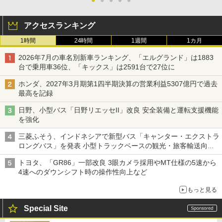
アクセスランキング
1時間
24時間
1週間
1カ月
2026年7月の車名別新車ランキング、「エルグランド」は1883
台で乗用車36位、「キックス」は2591台で27位に
ホンダ、2027年3月期第1四半期決算の営業利益5307億円で過去
最高を記録
日野、小型バス「日野リエッセII」改良 安全装備と運転支援機能
を強化
三菱ふそう、インドネシアで新型バス「キャンター・エクストラ
ロングバス」を発表 小型トラックベースの観光・旅客輸送向け
バス
トヨタ、「GR86」一部改良 3眼カメラ採用やMT仕様の5速から
4速へのダウンシフト時の操作性向上など
もっと見る
Special Site