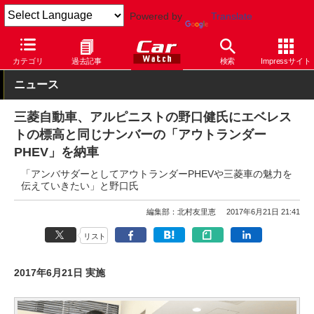
Powered by
Translate
Car Watch
自動車
三菱自動車
アウトランダー
カテゴリ
過去記事
検索
Impressサイト
ニュース
三菱自動車、アルピニストの野口健氏にエベレス
トの標高と同じナンバーの「アウトランダー
PHEV」を納車
「アンバサダーとしてアウトランダーPHEVや三菱車の魅力を
伝えていきたい」と野口氏
編集部：北村友里恵
2017年6月21日 21:41
リスト
2017年6月21日 実施