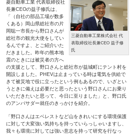
菱自動車工業 代表取締役社
長兼CEOの益子修氏は、
「（自社の部品工場が数多
くある）岡山県総社市の片
岡聡一市長から野口さんが
三菱自動車工業株式会社 代
総社市の観光大使をしてい
表取締役社長兼CEO 益子修
るんですよ、とご紹介いた
氏
だきました。昨年の熊本地
震のときには被災者の方へ
の支援として、野口さんと総社市が益城町にテント村を
開設しました。PHEVは止まっている時は電気を供給で
きて被災地で役に立ったという例もあるので、いざとい
うときに備えは必要だと思ったという野口さんにお乗り
いただきたいと思って、今日に至りました」と、野口氏
のアンバサダー就任のきっかけを紹介。
「野口さんはエベレストなど山をきれいにする環境保護
に対して大変強い気持ちを持っていらっしゃいますし、
我々も環境に対しては強い意志を持って研究を行なっ