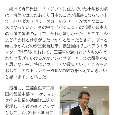
続けて野口氏は、「エジプトに住んでいた小学校の頃
は、海外ではまだあまり日本のことが話題にならない中
で、パリダカ（パリ・ダカールラリー）が大きなニュー
スになっていた。その中で『パジェロ』の活躍が日本人
の活躍の象徴のようで、それが嬉しかった。そこで、今
度どの会社と仕事がしたいかなと思ったときに、ぱっと
頭に浮かんだのが三菱自動車。僕は国内でこのアウトラ
ンダーPHEVをとおして、三菱車の魅力というものをど
れだけ広げていけるかがアンバサダーとしての役割かな
と思いながら、特にアウトドアや震災というところもと
おして、アウトランダーPHEVの魅力を伝えていきたい
と思います」と話した。
最後に、三菱自動車工業
国内営業本部 マーケティン
グ推進部長の池部洋二氏が
登場し、今後のタイアップ
として、7月29日～30日に