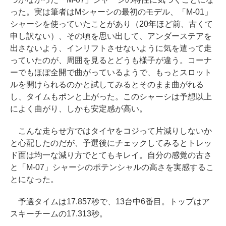
った。実は筆者はMシャーシの最初のモデル、「M-01」
シャーシを使っていたことがあり（20年ほど前、古くて
申し訳ない）、その頃を思い出して、アンダーステアを
出さないよう、インリフトさせないように気を遣って走
っていたのが、周囲を見るとどうも様子が違う。コーナ
ーでもほぼ全開で曲がっているようで、もっとスロット
ルを開けられるのかと試してみるとそのまま曲がれる
し、タイムもポンと上がった。このシャーシは予想以上
によく曲がり、しかも安定感が高い。
こんな走らせ方ではタイヤをコジって片減りしないか
と心配したのだが、予選後にチェックしてみるとトレッ
ド面は均一な減り方でとてもキレイ。自分の感覚の古さ
と「M-07」シャーシのポテンシャルの高さを実感するこ
とになった。
予選タイムは17.857秒で、13台中6番目。トップはア
スキーチームの17.313秒。