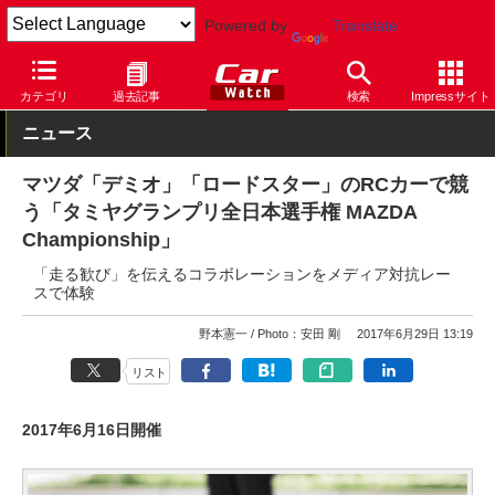
Powered by
Translate
Car Watch
イベント
カテゴリ
過去記事
検索
Impressサイト
ニュース
マツダ「デミオ」「ロードスター」のRCカーで競
う「タミヤグランプリ全日本選手権 MAZDA
Championship」
「走る歓び」を伝えるコラボレーションをメディア対抗レー
スで体験
野本憲一
Photo：安田 剛
2017年6月29日 13:19
リスト
2017年6月16日開催