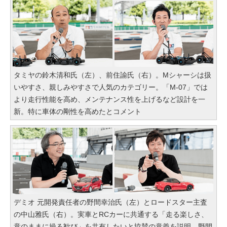
タミヤの鈴木清和氏（左）、前住諭氏（右）。Mシャーシは扱
いやすさ、親しみやすさで人気のカテゴリー。「M-07」では
より走行性能を高め、メンテナンス性を上げるなど設計を一
新。特に車体の剛性を高めたとコメント
デミオ 元開発責任者の野間幸治氏（左）とロードスター主査
の中山雅氏（右）。実車とRCカーに共通する「走る楽しさ、
意のままに操る歓び」を共有したいと協賛の意義を説明。野間