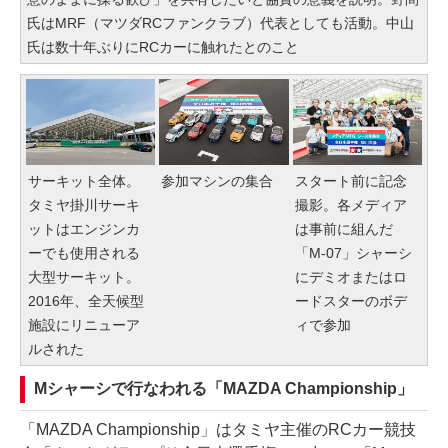
氏はMRF（マツダRCファンクラブ）代表としても活動。中山
氏は数十年ぶりにRCカーに触れたとのこと
サーキット全体。
参加マシンの集合
スタート前に記念
タミヤ掛川サーキ
撮影。各メディア
ットはエンジンカ
は事前に組んだ
ーでも使用される
「M-07」シャーシ
大型サーキット。
にデミオまたはロ
2016年、全天候型
ードスターのボデ
施設にリニューア
ィで参加
ルされた
Mシャーシで行なわれる「MAZDA Championship」
「MAZDA Championship」はタミヤ主催のRCカー競技