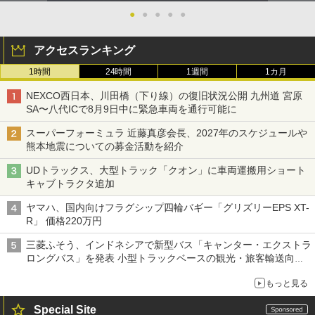
●
●
●
●
●
アクセスランキング
1時間
24時間
1週間
1カ月
NEXCO西日本、川田橋（下り線）の復旧状況公開 九州道 宮原
SA〜八代ICで8月9日中に緊急車両を通行可能に
スーパーフォーミュラ 近藤真彦会長、2027年のスケジュールや
熊本地震についての募金活動を紹介
UDトラックス、大型トラック「クオン」に車両運搬用ショート
キャブトラクタ追加
ヤマハ、国内向けフラグシップ四輪バギー「グリズリーEPS XT-
R」 価格220万円
三菱ふそう、インドネシアで新型バス「キャンター・エクストラ
ロングバス」を発表 小型トラックベースの観光・旅客輸送向け
バス
もっと見る
Special Site