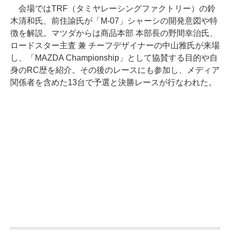
会場ではTRF（タミヤレーシングファクトリー）の鈴
木清和氏、前住諭氏が「M-07」シャーシの開発意図や特
徴を解説。マツダからは商品本部 本部長の野間幸治氏、
ロードスター主査 兼 チーフデザイナーの中山雅氏が来場
し、「MAZDA Championship」として協賛する目的や自
身のRC歴を紹介。その後のレースにも参加し、メディア
関係者を含めた13台で予選と決勝レースが行なわれた。