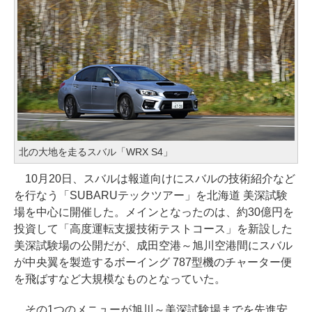
北の大地を走るスバル「WRX S4」
10月20日、スバルは報道向けにスバルの技術紹介など
を行なう「SUBARUテックツアー」を北海道 美深試験
場を中心に開催した。メインとなったのは、約30億円を
投資して「高度運転支援技術テストコース」を新設した
美深試験場の公開だが、成田空港～旭川空港間にスバル
が中央翼を製造するボーイング 787型機のチャーター便
を飛ばすなど大規模なものとなっていた。
その1つのメニューが旭川～美深試験場までを先進安