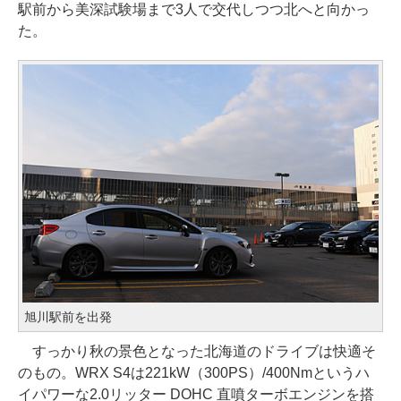
駅前から美深試験場まで3人で交代しつつ北へと向かっ
た。
旭川駅前を出発
すっかり秋の景色となった北海道のドライブは快適そ
のもの。WRX S4は221kW（300PS）/400Nmというハ
イパワーな2.0リッター DOHC 直噴ターボエンジンを搭