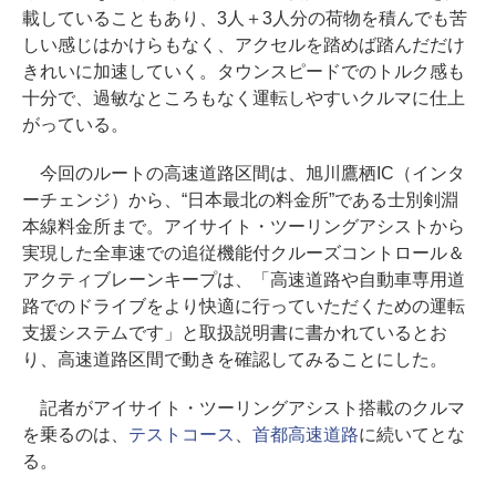
載していることもあり、3人＋3人分の荷物を積んでも苦
しい感じはかけらもなく、アクセルを踏めば踏んだだけ
きれいに加速していく。タウンスピードでのトルク感も
十分で、過敏なところもなく運転しやすいクルマに仕上
がっている。
今回のルートの高速道路区間は、旭川鷹栖IC（インタ
ーチェンジ）から、“日本最北の料金所”である士別剣淵
本線料金所まで。アイサイト・ツーリングアシストから
実現した全車速での追従機能付クルーズコントロール＆
アクティブレーンキープは、「高速道路や自動車専用道
路でのドライブをより快適に行っていただくための運転
支援システムです」と取扱説明書に書かれているとお
り、高速道路区間で動きを確認してみることにした。
記者がアイサイト・ツーリングアシスト搭載のクルマ
を乗るのは、
テストコース
、
首都高速道路
に続いてとな
る。