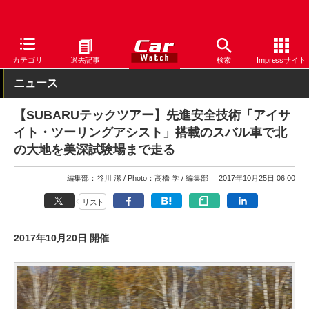
Car Watch
自動車
スバル
WRX
カテゴリ
過去記事
検索
Impressサイト
ニュース
【SUBARUテックツアー】先進安全技術「アイサ
イト・ツーリングアシスト」搭載のスバル車で北
の大地を美深試験場まで走る
編集部：谷川 潔
Photo：高橋 学
編集部
2017年10月25日 06:00
リスト
2017年10月20日 開催