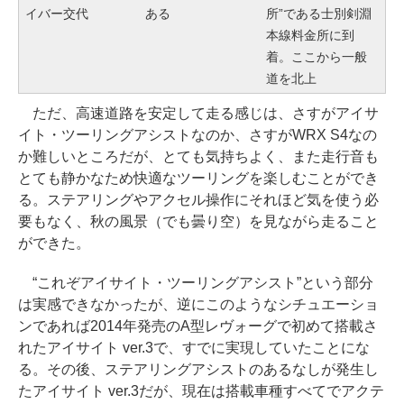
イバー交代
ある
所”である士別剣淵
本線料金所に到
着。ここから一般
道を北上
ただ、高速道路を安定して走る感じは、さすがアイサ
イト・ツーリングアシストなのか、さすがWRX S4なの
か難しいところだが、とても気持ちよく、また走行音も
とても静かなため快適なツーリングを楽しむことができ
る。ステアリングやアクセル操作にそれほど気を使う必
要もなく、秋の風景（でも曇り空）を見ながら走ること
ができた。
“これぞアイサイト・ツーリングアシスト”という部分
は実感できなかったが、逆にこのようなシチュエーショ
ンであれば2014年発売のA型レヴォーグで初めて搭載さ
れたアイサイト ver.3で、すでに実現していたことにな
る。その後、ステアリングアシストのあるなしが発生し
たアイサイト ver.3だが、現在は搭載車種すべてでアクテ