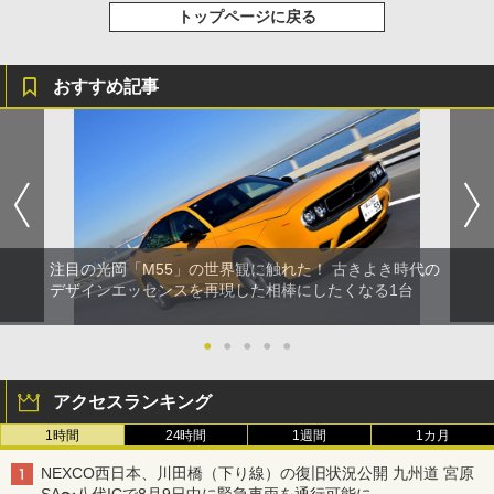
トップページに戻る
おすすめ記事
注目の光岡「M55」の世界観に触れた！ 古きよき時代の
デザインエッセンスを再現した相棒にしたくなる1台
●
●
●
●
●
アクセスランキング
1時間
24時間
1週間
1カ月
NEXCO西日本、川田橋（下り線）の復旧状況公開 九州道 宮原