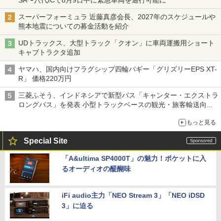
SA〜八代ICで8月9日中に緊急車両を通行可能に
スーパーフォーミュラ 近藤真彦会長、2027年のスケジュールや
熊本地震についての募金活動を紹介
UDトラックス、大型トラック「クオン」に車両運搬用ショート
キャブトラクタ追加
ヤマハ、国内向けフラグシップ四輪バギー「グリズリーEPS XT-
R」 価格220万円
三菱ふそう、インドネシアで新型バス「キャンター・エクストラ
ロングバス」を発表 小型トラックベースの観光・旅客輸送向け
バス
もっと見る
Special Site
「A&ultima SP4000T」の魅力！ポケットに入
るオーディオの醍醐味
iFi audio主力「NEO Stream 3」「NEO iDSD
3」に迫る