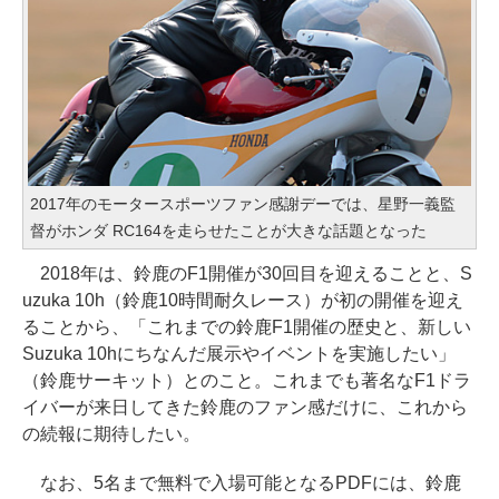
2017年のモータースポーツファン感謝デーでは、星野一義監
督がホンダ RC164を走らせたことが大きな話題となった
2018年は、鈴鹿のF1開催が30回目を迎えることと、S
uzuka 10h（鈴鹿10時間耐久レース）が初の開催を迎え
ることから、「これまでの鈴鹿F1開催の歴史と、新しい
Suzuka 10hにちなんだ展示やイベントを実施したい」
（鈴鹿サーキット）とのこと。これまでも著名なF1ドラ
イバーが来日してきた鈴鹿のファン感だけに、これから
の続報に期待したい。
なお、5名まで無料で入場可能となるPDFには、鈴鹿