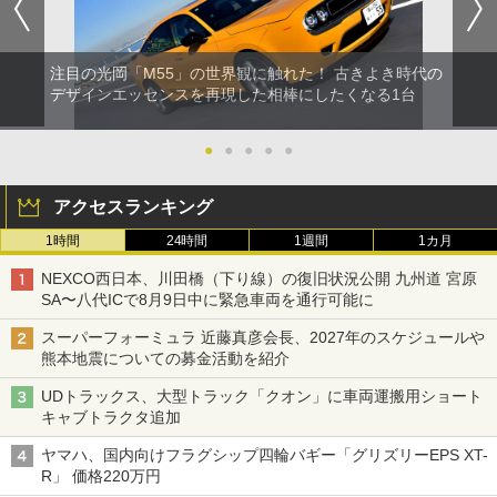
注目の光岡「M55」の世界観に触れた！ 古きよき時代の
デザインエッセンスを再現した相棒にしたくなる1台
●
●
●
●
●
アクセスランキング
1時間
24時間
1週間
1カ月
NEXCO西日本、川田橋（下り線）の復旧状況公開 九州道 宮原
SA〜八代ICで8月9日中に緊急車両を通行可能に
スーパーフォーミュラ 近藤真彦会長、2027年のスケジュールや
熊本地震についての募金活動を紹介
UDトラックス、大型トラック「クオン」に車両運搬用ショート
キャブトラクタ追加
ヤマハ、国内向けフラグシップ四輪バギー「グリズリーEPS XT-
R」 価格220万円