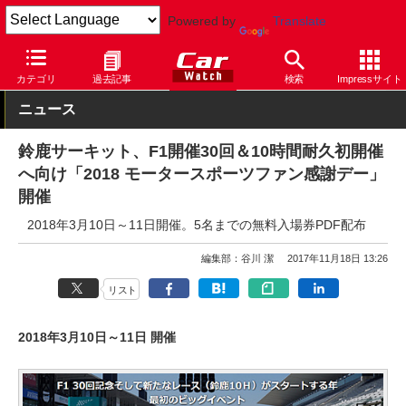
Powered by
Translate
Car Watch
モータースポーツ
サーキット
鈴鹿サーキット
カテゴリ
過去記事
検索
Impressサイト
ニュース
鈴鹿サーキット、F1開催30回＆10時間耐久初開催
へ向け「2018 モータースポーツファン感謝デー」
開催
2018年3月10日～11日開催。5名までの無料入場券PDF配布
編集部：谷川 潔
2017年11月18日 13:26
リスト
2018年3月10日～11日 開催