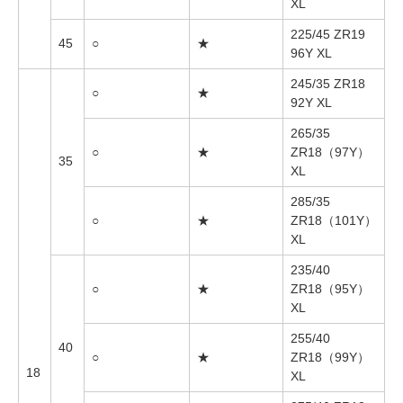
XL
225/45 ZR19
45
○
★
96Y XL
245/35 ZR18
○
★
92Y XL
265/35
○
★
ZR18（97Y）
35
XL
285/35
○
★
ZR18（101Y）
XL
235/40
○
★
ZR18（95Y）
XL
255/40
40
○
★
ZR18（99Y）
18
XL