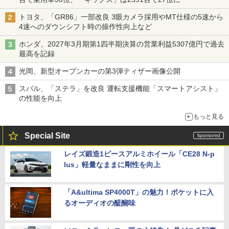
トヨタ、「GR86」一部改良 3眼カメラ採用やMT仕様の5速から
4速へのダウンシフト時の操作性向上など
ホンダ、2027年3月期第1四半期決算の営業利益5307億円で過去
最高を記録
光岡、新型オープンカーの第3弾ティザー画像公開
スバル、「ステラ」を改良 運転支援機能「スマートアシスト」
の性能を向上
もっと見る
Special Site
レイズ鍛造1ピースアルミホイール「CE28 N-p
lus」軽量なままに剛性を向上
「A&ultima SP4000T」の魅力！ポケットに入
るオーディオの醍醐味