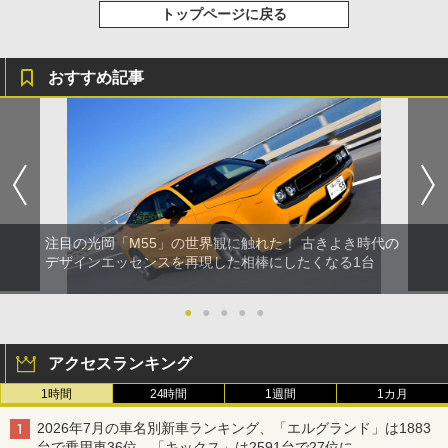
トップページに戻る
おすすめ記事
注目の光岡「M55」の世界観に触れた！ 古きよき時代の
デザインエッセンスを再現した相棒にしたくなる1台
●
●
●
●
●
アクセスランキング
1時間
24時間
1週間
1カ月
2026年7月の車名別新車ランキング、「エルグランド」は1883
台で乗用車36位、「キックス」は2591台で27位に