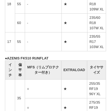
18
55
-
★
R18
109W XL
235/60
60
-
★
R18
107W XL
235/55
17
55
-
★
R17
103W XL
AZENIS FK510 RUNFLAT
イ
偏
MFS（リムプロテク
タイヤサ
ン
平
EXTRALOAD
ター付き）
イズ
チ
率
255/35
○
★
RF19
96Y XL
35
275/35
○
★
RF19