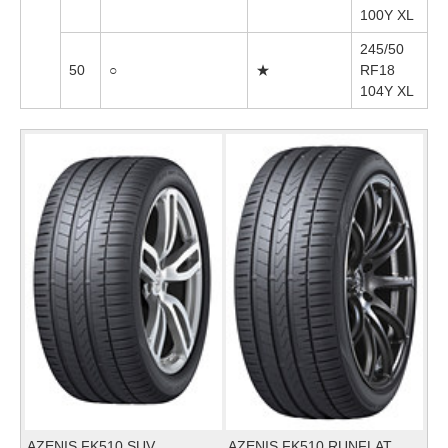
100Y XL
245/50
50
○
★
RF18
104Y XL
AZENIS FK510 SUV
AZENIS FK510 RUNFLAT