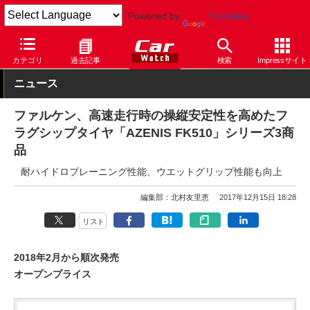
Powered by
Translate
Car Watch
タイヤ
ファルケン
その他
カテゴリ
過去記事
検索
Impressサイト
ニュース
ファルケン、高速走行時の操縦安定性を高めたフ
ラグシップタイヤ「AZENIS FK510」シリーズ3商
品
耐ハイドロプレーニング性能、ウエットグリップ性能も向上
編集部：北村友里恵
2017年12月15日 18:28
リスト
2018年2月から順次発売
オープンプライス