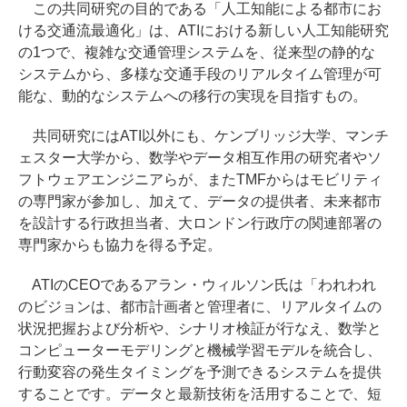
この共同研究の目的である「人工知能による都市にお
ける交通流最適化」は、ATIにおける新しい人工知能研究
の1つで、複雑な交通管理システムを、従来型の静的な
システムから、多様な交通手段のリアルタイム管理が可
能な、動的なシステムへの移行の実現を目指すもの。
共同研究にはATI以外にも、ケンブリッジ大学、マンチ
ェスター大学から、数学やデータ相互作用の研究者やソ
フトウェアエンジニアらが、またTMFからはモビリティ
の専門家が参加し、加えて、データの提供者、未来都市
を設計する行政担当者、大ロンドン行政庁の関連部署の
専門家からも協力を得る予定。
ATIのCEOであるアラン・ウィルソン氏は「われわれ
のビジョンは、都市計画者と管理者に、リアルタイムの
状況把握および分析や、シナリオ検証が行なえ、数学と
コンピューターモデリングと機械学習モデルを統合し、
行動変容の発生タイミングを予測できるシステムを提供
することです。データと最新技術を活用することで、短