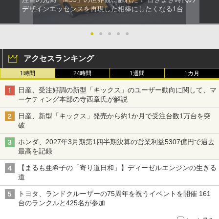
デザインエッセンスを再現した相棒にしたくなる1台
●
●
●
●
●
アクセスランキング
1時間
24時間
1週間
1カ月
日産、受注好調の新型「キックス」のユーザー動向に関して、マ
ーケティング本部の寺西章氏が解説
日産、新型「キックス」発売から約1か月で受注台数1万台を突
破
ホンダ、2027年3月期第1四半期決算の営業利益5307億円で過去
最高を記録
【まるも亜希子の「寄り道日和」】ディーゼルエンジンの生きる
道
トヨタ、ランドクルーザーの75周年を祝うイベントを開催 161
台のランクルと425名が参加