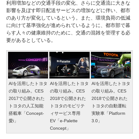
利用増加などの交通手段の変化、さらに交通流に大きな
影響を及ぼす即日配送サービスの増加などに伴い、都市
のあり方が変化しているという。また、環境負荷の低減
に向けて基準強化が進められているように、都市部で暮
らす人々の健康維持のために、交通の混雑を管理する必
要があるとしている。
AIを活用したトヨタ
AIを活用したトヨタ
AIを活用したトヨタ
の取り組み。CES
の取り組み。CES
の取り組み。CES
2017で公開された
2018で公開された
2018で公開された
トヨタの人工知能
トヨタのモビリテ
トヨタの自動運転
搭載車「Concept-
ィサービス専用
実験車「Platform
愛i」
EV「e-Palette
3.0」
Concept」