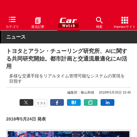
Car Watch
自動車
トヨタ
カテゴリ
過去記事
検索
Impressサイト
ニュース
トヨタとアラン・チューリング研究所、AIに関す
る共同研究開始。都市計画と交通流最適化にAI活
用
多様な交通手段をリアルタイム管理可能なシステムの実現を
目指す
編集部：椿山和雄
2018年5月25日 15:45
リスト
2018年5月24日 発表