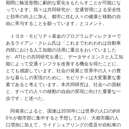
期間に輸送形態に劇的な変化をもたらすことが可能にな
っています。我々は共同研究が、交通管理による安全性
と効率の向上に加え、都市に住む人々の健康と移動の自
由に寄与することを願っています」とコメント。
トヨタ・モビリティ基金のプログラムディレクターで
あるライアン・クレム氏は「これまでわれわれは自動車
内部における人工知能の活用に重点をおいていました
が、ATIとの共同研究を通じ、データサイエンスと人工知
能によって交通インフラを改善する機会を得たことに、
とても感謝しています。社会の発展と世界中の人々の豊
かな暮らしの実現のために、モビリティは大変重要な要
素であると考えています。本共同研究は、社会への貢献
と、すべての人々の移動の自由の実現に向けた重要な一
歩です」と述べた。
同発表によると、国連は2030年には世界の人口の約6
0％が都市部に集中すると予想しており、大都市圏の人
口増加に加えて、ライドシェアリングの普及や自転車の