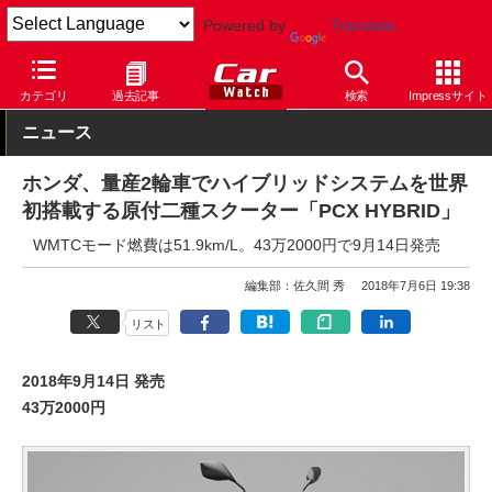
Powered by
Translate
Car Watch
モーターサイクル
ホンダ
カテゴリ
過去記事
検索
Impressサイト
ニュース
ホンダ、量産2輪車でハイブリッドシステムを世界
初搭載する原付二種スクーター「PCX HYBRID」
WMTCモード燃費は51.9km/L。43万2000円で9月14日発売
編集部：佐久間 秀
2018年7月6日 19:38
リスト
2018年9月14日 発売
43万2000円