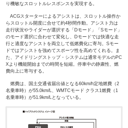
り機敏なスロットルレスポンスを実現する。
ACGスターターによるアシストは、スロットル操作か
らスロットル開度に合せて約4秒間作動。アシスト力は
走行状況やライダーが選択する「Dモード」「Sモード」
のモード選択に合わせて変化し、Dモードでは快適な走
行と適度なアシストを両立して低燃費化に寄与。Sモー
ドではアシストを強めてスポーツ性を高めてくれる。ま
た、アイドリングストップ・システムは通常モデルのPC
Xより機能開始までの時間を短縮。停車中の静粛性、燃
費向上に寄与する。
燃費は、国土交通省届出値となる60km/h定地燃費（2
名乗車時）が55.0km/L、WMTCモード クラス1燃費（1
名乗車時）が51.9km/Lとなっている。