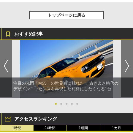
トップページに戻る
おすすめ記事
注目の光岡「M55」の世界観に触れた！ 古きよき時代の
デザインエッセンスを再現した相棒にしたくなる1台
●
●
●
●
●
アクセスランキング
1時間
24時間
1週間
1カ月