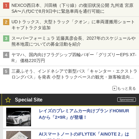
NEXCO西日本、川田橋（下り線）の復旧状況公開 九州道 宮原
SA〜八代ICで8月9日中に緊急車両を通行可能に
UDトラックス、大型トラック「クオン」に車両運搬用ショート
キャブトラクタ追加
スーパーフォーミュラ 近藤真彦会長、2027年のスケジュールや
熊本地震についての募金活動を紹介
ヤマハ、国内向けフラグシップ四輪バギー「グリズリーEPS XT-
R」 価格220万円
三菱ふそう、インドネシアで新型バス「キャンター・エクストラ
ロングバス」を発表 小型トラックベースの観光・旅客輸送向け
バス
もっと見る
Special Site
レイズのプレミアムカー向けブランドHOMUR
Aから「2×9R」が登場！
AIスマートノートのiFLYTEK「AINOTE 2」は