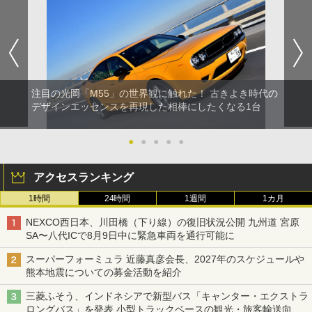
注目の光岡「M55」の世界観に触れた！ 古きよき時代の
デザインエッセンスを再現した相棒にしたくなる1台
●
●
●
●
●
アクセスランキング
1時間
24時間
1週間
1カ月
NEXCO西日本、川田橋（下り線）の復旧状況公開 九州道 宮原
SA〜八代ICで8月9日中に緊急車両を通行可能に
スーパーフォーミュラ 近藤真彦会長、2027年のスケジュールや
熊本地震についての募金活動を紹介
三菱ふそう、インドネシアで新型バス「キャンター・エクストラ
ロングバス」を発表 小型トラックベースの観光・旅客輸送向け