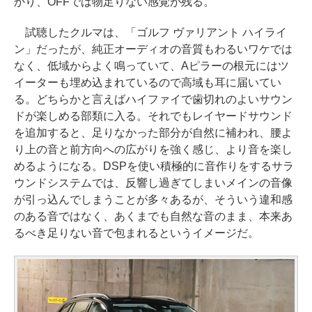
かり、OFFでは物足りない感覚が残る。
試聴したクルマは、「ゴルフ ヴァリアント ハイライ
ン」だったが、純正オーディオの音質もわるいワケでは
なく、低域からよく鳴っていて、Aピラーの根元にはツ
イーターも埋め込まれているので高域も耳に届いてい
る。どちらかと言えばハイファイで歯切れのよいサウン
ドが楽しめる部類に入る。それでもレイヤードサウンド
を追加すると、足りなかった部分が自然に補われ、腰よ
り上の音と前方向への広がりを強く感じ、より音を楽し
めるようになる。DSPを使い積極的に音作りをするサラ
ウンドシステムでは、反響し過ぎてしまいメインの音像
が引っ込んでしまうことが多々あるが、そういう違和感
のある音ではなく、あくまでも自然な音のまま、本来あ
るべき足りない音で包まれるというイメージだ。