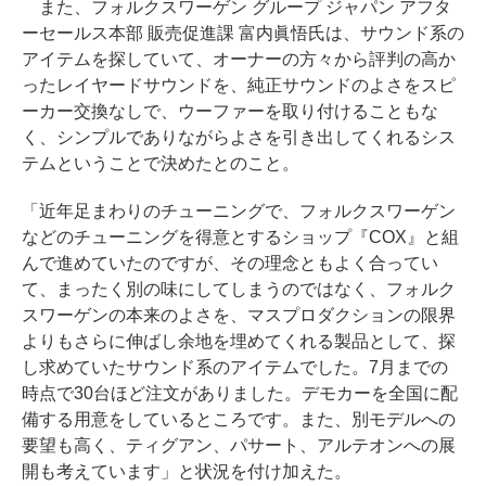
また、フォルクスワーゲン グループ ジャパン アフタ
ーセールス本部 販売促進課 富内眞悟氏は、サウンド系の
アイテムを探していて、オーナーの方々から評判の高か
ったレイヤードサウンドを、純正サウンドのよさをスピ
ーカー交換なしで、ウーファーを取り付けることもな
く、シンプルでありながらよさを引き出してくれるシス
テムということで決めたとのこと。
「近年足まわりのチューニングで、フォルクスワーゲン
などのチューニングを得意とするショップ『COX』と組
んで進めていたのですが、その理念ともよく合ってい
て、まったく別の味にしてしまうのではなく、フォルク
スワーゲンの本来のよさを、マスプロダクションの限界
よりもさらに伸ばし余地を埋めてくれる製品として、探
し求めていたサウンド系のアイテムでした。7月までの
時点で30台ほど注文がありました。デモカーを全国に配
備する用意をしているところです。また、別モデルへの
要望も高く、ティグアン、パサート、アルテオンへの展
開も考えています」と状況を付け加えた。