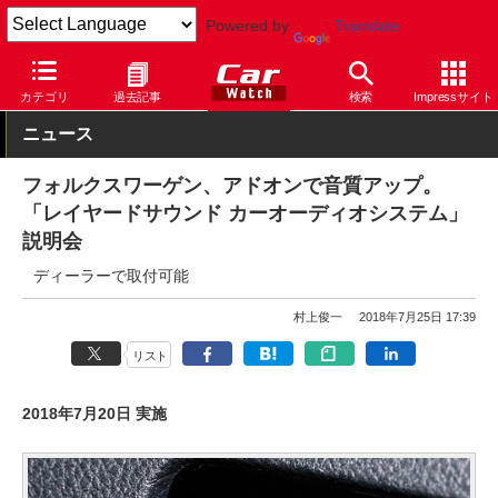
Powered by
Translate
Car Watch
自動車
フォルクスワーゲン
カテゴリ
過去記事
検索
Impressサイト
ニュース
フォルクスワーゲン、アドオンで音質アップ。
「レイヤードサウンド カーオーディオシステム」
説明会
ディーラーで取付可能
村上俊一
2018年7月25日 17:39
リスト
2018年7月20日 実施