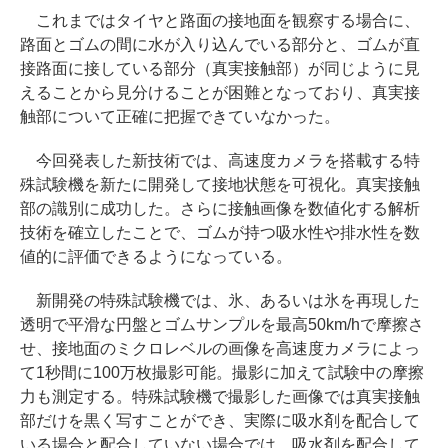
これまではタイヤと路面の接地面を観察する場合に、
路面とゴムの間に水が入り込んでいる部分と、ゴムが直
接路面に接している部分（真実接触部）が同じように見
えることから見分けることが困難となっており、真実接
触部について正確に把握できていなかった。
今回発表した新技術では、高速度カメラを搭載する特
殊試験機を新たに開発して接地状態を可視化。真実接触
部の識別に成功した。さらに接触画像を数値化する解析
技術を確立したことで、ゴムが持つ吸水性や排水性を数
値的に評価できるようになっている。
新開発の特殊試験機では、氷、あるいは氷を再現した
透明で平滑な円盤とゴムサンプルを最高50km/hで摩擦さ
せ、接地面のミクロレベルの画像を高速度カメラによっ
て1秒間に100万枚撮影可能。撮影に加えて試験中の摩擦
力も測定する。特殊試験機で撮影した画像では真実接触
部だけを黒く写すことができ、実際に吸水剤を配合して
いる場合と配合していない場合では、吸水剤を配合して