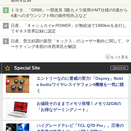
トヨタ、「GR86」一部改良 3眼カメラ採用やMT仕様の5速から
4速へのダウンシフト時の操作性向上など
日産、「キャシュカイe-POWER」が無給油で1980kmを走行し
てギネス世界記録に認定
日産、受注好調の新型「キックス」のユーザー動向に関して、マ
ーケティング本部の寺西章氏が解説
もっと見る
Special Site
エントリーなのに脅威の実力!「Osprey」Nobl
e Audioワイヤレスイヤフォン4機種を一気に聴
く
お値段そのままでメモリ倍増！メモリ32GBの
「お得なゲーミングノート」
ハイグレードテレビ「TCL Q7D Pro」。圧巻の