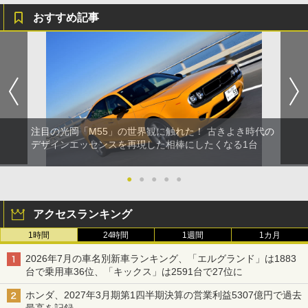
おすすめ記事
注目の光岡「M55」の世界観に触れた！ 古きよき時代の
デザインエッセンスを再現した相棒にしたくなる1台
●
●
●
●
●
アクセスランキング
1時間
24時間
1週間
1カ月
2026年7月の車名別新車ランキング、「エルグランド」は1883
台で乗用車36位、「キックス」は2591台で27位に
ホンダ、2027年3月期第1四半期決算の営業利益5307億円で過去
最高を記録