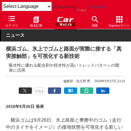
Powered by
Translate
Car Watch
タイヤ
横浜ゴム
スタッドレス
カテゴリ
過去記事
検索
Impressサイト
ニュース
横浜ゴム、氷上でゴムと路面が実際に接する「真
実接触部」を可視化する新技術
吸水性に優れる配合剤や排水性が高いトレッドパターンの開
発に活用
編集部：佐久間 秀
2018年9月27日 13:21
リスト
2018年9月26日 発表
横浜ゴムは9月26日、氷上路面と摩擦中のゴム（走行
中のタイヤをイメージ）の接地状態を可視化する新しい