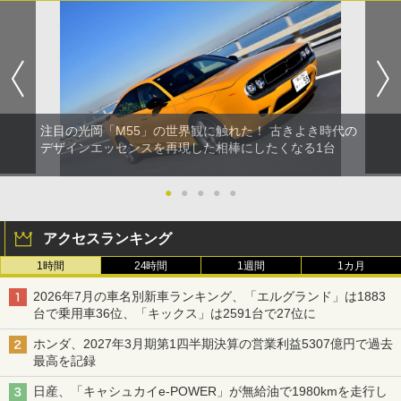
注目の光岡「M55」の世界観に触れた！ 古きよき時代の
デザインエッセンスを再現した相棒にしたくなる1台
●
●
●
●
●
アクセスランキング
1時間
24時間
1週間
1カ月
2026年7月の車名別新車ランキング、「エルグランド」は1883
台で乗用車36位、「キックス」は2591台で27位に
ホンダ、2027年3月期第1四半期決算の営業利益5307億円で過去
最高を記録
日産、「キャシュカイe-POWER」が無給油で1980kmを走行し