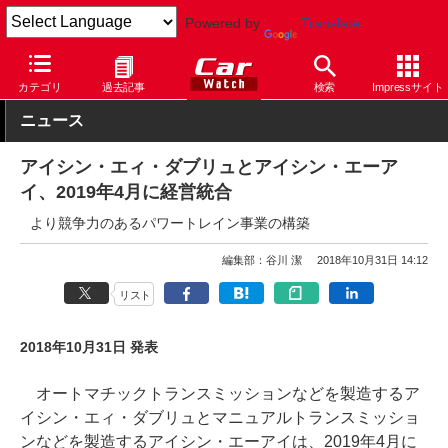
Powered by
Translate
Car Watch
技術
安全
カテゴリ
過去記事
検索
Impressサイト
ニュース
アイシン・エィ・ダブリュとアイシン・エーア
イ、2019年4月に経営統合
より競争力のあるパワートレイン事業の構築
編集部：谷川 潔
2018年10月31日 14:12
リスト
2018年10月31日 発表
オートマチックトランスミッションなどを製造するア
イシン・エィ・ダブリュとマニュアルトランスミッショ
ンなどを製造するアイシン・エーアイは、2019年4月に