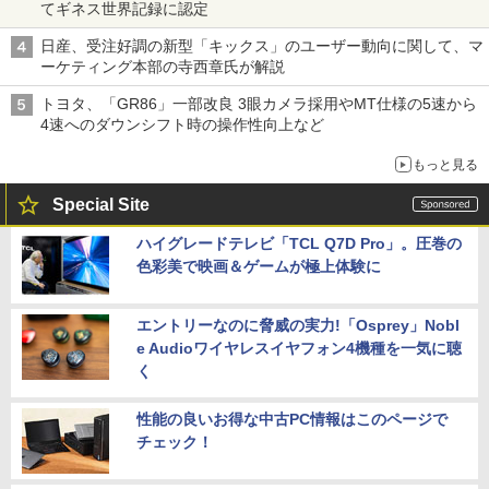
てギネス世界記録に認定
日産、受注好調の新型「キックス」のユーザー動向に関して、マ
ーケティング本部の寺西章氏が解説
トヨタ、「GR86」一部改良 3眼カメラ採用やMT仕様の5速から
4速へのダウンシフト時の操作性向上など
もっと見る
Special Site
ハイグレードテレビ「TCL Q7D Pro」。圧巻の
色彩美で映画＆ゲームが極上体験に
エントリーなのに脅威の実力!「Osprey」Nobl
e Audioワイヤレスイヤフォン4機種を一気に聴
く
性能の良いお得な中古PC情報はこのページで
チェック！