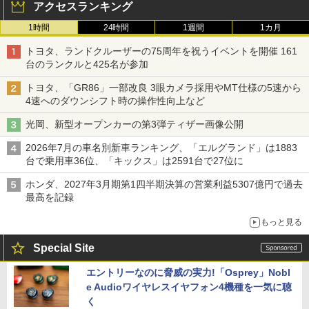
アクセスランキング
1時間
24時間
1週間
1カ月
トヨタ、ランドクルーザーの75周年を祝うイベントを開催 161
台のランクルと425名が参加
トヨタ、「GR86」一部改良 3眼カメラ採用やMT仕様の5速から
4速へのダウンシフト時の操作性向上など
光岡、新型オープンカーの第3弾ティザー画像公開
2026年7月の車名別新車ランキング、「エルグランド」は1883
台で乗用車36位、「キックス」は2591台で27位に
ホンダ、2027年3月期第1四半期決算の営業利益5307億円で過去
最高を記録
もっと見る
Special Site
エントリーなのに脅威の実力!「Osprey」Nobl
e Audioワイヤレスイヤフォン4機種を一気に聴
く