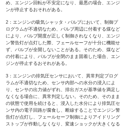
め、エンジン回転が不安定になり、最悪の場合、エンジ
ンが停止するおそれがある。
2：エンジンの吸気シャッタ・バルブにおいて、制御プ
ログラムが不適切なため、バルブ周辺に付着する煤など
により、バルブ開度が正しく制御されなくなり、エンジ
ン警告灯が点灯した際、フェールセーフが十分に機能せ
ず、バルブが全開しないことがある。そのため、煤など
の付着により、バルブが全閉のまま固着した場合、エン
ジンが停止するおそれがある。
3：エンジンの排気圧センサにおいて、異常判定プログ
ラムが不適切なため、センサ内部への水分の浸入によ
り、センサの出力値がずれ、排出ガスが基準値を満足し
なくなる場合に、異常判定しない。そのため、そのまま
の状態で使用を続けると、浸入した水分により排気圧セ
ンサ内の電子回路が腐食し、断線することでエンジン警
告灯が点灯し、フェールセーフ制御によりアイドリング
ストップが作動しなくなり、変速ショックが大きくなる