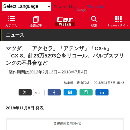
Powered by
Translate
Car Watch
自動車
マツダ
アクセラ
カテゴリ
過去記事
検索
Impressサイト
ニュース
マツダ、「アクセラ」「アテンザ」「CX-5」
「CX-8」計23万5293台をリコール。バルブスプリ
ングの不具合など
製作期間は2012年2月13日～2018年7月4日
編集部：椿山和雄
2018年11月8日 15:43
リスト
2018年11月8日 発表