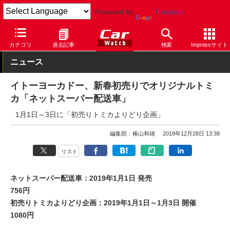
Powered by
Translate
Car Watch
イベント
カテゴリ
過去記事
検索
Impressサイト
ニュース
イトーヨーカドー、新春初売りでオリジナルトミ
カ「ネットスーパー配送車」
1月1日～3日に「初売りトミカよりどり企画」
編集部：椿山和雄
2018年12月28日 13:38
リスト
ネットスーパー配送車：2019年1月1日 発売
756円
初売りトミカよりどり企画：2019年1月1日～1月3日 開催
1080円