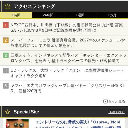
アクセスランキング
1時間
24時間
1週間
1カ月
NEXCO西日本、川田橋（下り線）の復旧状況公開 九州道 宮原
SA〜八代ICで8月9日中に緊急車両を通行可能に
スーパーフォーミュラ 近藤真彦会長、2027年のスケジュールや
熊本地震についての募金活動を紹介
三菱ふそう、インドネシアで新型バス「キャンター・エクストラ
ロングバス」を発表 小型トラックベースの観光・旅客輸送向け
バス
UDトラックス、大型トラック「クオン」に車両運搬用ショート
キャブトラクタ追加
ヤマハ、国内向けフラグシップ四輪バギー「グリズリーEPS XT-
R」 価格220万円
もっと見る
Special Site
エントリーなのに脅威の実力!「Osprey」Nobl