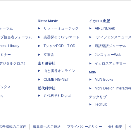
Rittor Music
イカロス出版
dフォーラム
リットーミュージック
AIRLINEweb
ップ担当者フォーラム
楽器探そう!デジマート
Jディフェンスニュー
ness Library
TシャツPOD T-OD
通訳翻訳ジャーナル
セミナー
立東舎
JレスキューWeb
 X（デジタルクロス）
山と溪谷社
イカロスアカデミー
山と溪谷オンライン
MdN
CLIMBING-NET
MdN Books
ブックス
近代科学社
MdN Design Interactiv
ing
近代科学社Digital
テックリブ
TechLib
広告掲載のご案内
編集部へのご連絡
プライバシーポリシー
会社概要