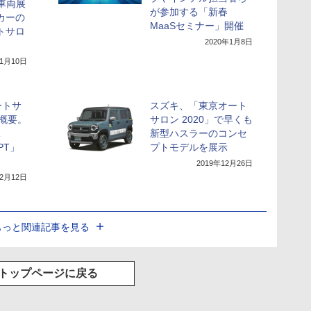
を車両展
が参加する「新春
カーの
MaaSセミナー」開催
トサロ
2020年1月8日
年1月10日
ートサ
スズキ、「東京オート
展概要。
サロン 2020」で早くも
R
新型ハスラーのコンセ
EPT」
プトモデルを展示
2019年12月26日
12月12日
もっと関連記事を見る
トップページに戻る