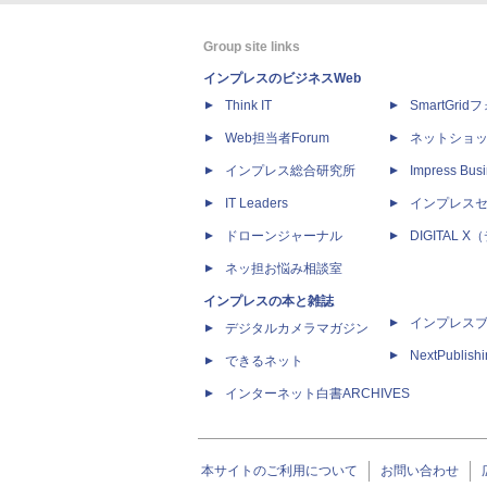
Group site links
インプレスのビジネスWeb
Think IT
SmartGri
Web担当者Forum
ネットショ
インプレス総合研究所
Impress Busi
IT Leaders
インプレス
ドローンジャーナル
DIGITAL
ネッ担お悩み相談室
インプレスの本と雑誌
インプレス
デジタルカメラマガジン
NextPublish
できるネット
インターネット白書ARCHIVES
本サイトのご利用について
お問い合わせ