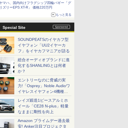
ヤマハ、国内向けフラグシップ四輪バギー「グ
リズリーEPS XT-R」 価格220万円
もっと見る
Special Site
SOUNDPEATSのイヤカフ型
イヤフォン「UU2イヤーカ
フ」をイヤカフマニアが語る
総合オーディオブランドに進
化するSHANLINGとは何者
か？
エントリーなのに脅威の実
力!「Osprey」Noble Audioワ
イヤレスイヤフォン4機種を
一気に聴く
レイズ鍛造1ピースアルミホ
イール「CE28 N-plus」軽量
なままに剛性を向上
Amazon プライムデー過去最
安! Anker注目プロジェクタ