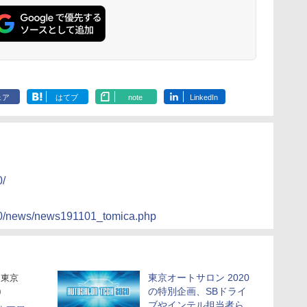
ェア
はてブ
note
LinkedIn
0/
020/news/news191101_tomica.php
東京オートサロン 2020
東京
の特別企画、SBドライ
0
ブやインテル担当者ら