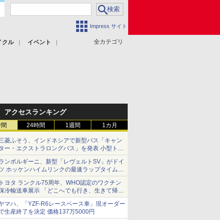
Impress サイト
全カテゴリ
イクル
イベント
アクセスランキング
時間
24時間
1週間
1カ月
三菱ふそう、インドネシアで新型バス「キャン
ター・エクストラロングバス」を発表 小型トラ
ックベースの観光・旅客輸送向けバス
ランボルギーニ、新型「レヴェルトSV」がドイ
ツ ホッケンハイムリンクの最速ラップタイムを
記録
トヨタ ランクル75周年、WHO認定のワクチン
保冷輸送車展示 「どこへでも行き、生きて帰っ
てこられる」ランドクルーザーで命をつなぐ
ヤマハ、「YZF-R6レースベース車」現オーダー
で生産終了を決定 価格137万5000円