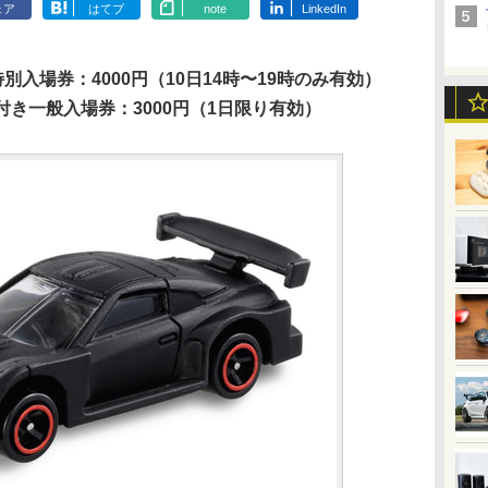
ェア
はてブ
note
LinkedIn
別入場券：4000円（10日14時〜19時のみ有効）
カ付き一般入場券：3000円（1日限り有効）