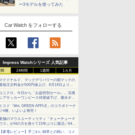
ー3モデルを使ってみた
Car Watch をフォローする
Impress Watchシリーズ 人気記事
時間
24時間
1週間
1カ月
マクドナルド、マックデリバリーの朝マックの
最低注文料金が500円値上げ。8月18日より
1,500円から受付
ユニクロ、今日から「お盆特別セール」。涼感
シアサッカーワンピース待望値下げ、撥水ギア
ショーツは1990円に
ミスド「Mrs. GREEN APPLE」のコラボドーナ
ツ4種、いよいよ発売！
老舗のマウスユーティリティ「チューチューマ
ウス」がAIの力を借りて15年ぶりに復活／64bit
化、Windows 10/11、「Chrome」も走り回
【家電レビュー】手ごわい雑草との戦い、コメ
る。復活記念で2026年末まで500円