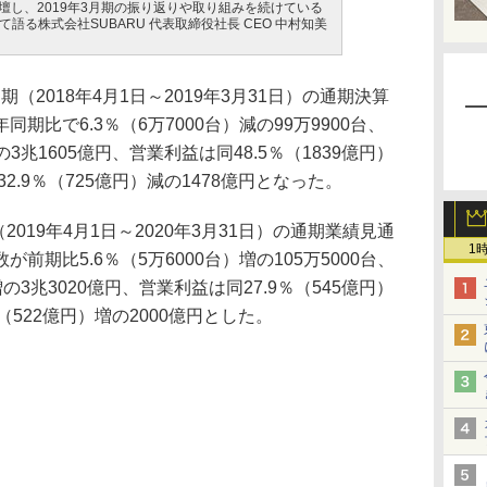
登壇し、2019年3月期の振り返りや取り組みを続けている
語る株式会社SUBARU 代表取締役社長 CEO 中村知美
期（2018年4月1日～2019年3月31日）の通期決算
期比で6.3％（6万7000台）減の99万9900台、
の3兆1605億円、営業利益は同48.5％（1839億円）
2.9％（725億円）減の1478億円となった。
019年4月1日～2020年3月31日）の通期業績見通
1
期比5.6％（5万6000台）増の105万5000台、
増の3兆3020億円、営業利益は同27.9％（545億円）
％（522億円）増の2000億円とした。