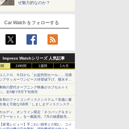
ぜ魅力的なのか？
Car Watch をフォローする
Impress Watchシリーズ 人気記事
時間
24時間
1週間
1カ月
ユニクロ、今日から「お盆特別セール」。涼感
シアサッカーワンピース待望値下げ、撥水ギア
ショーツは1990円に
東映の歴代オープニング映像がカプセルトイ
に。全5種で8月下旬発売
令和のファミコンディスクシステム？安価に書
き換え可能なGB用「しましまディスクシステ
ム」
カルディ、オンライン限定「ネコバッグ＆タン
ブラーセット」を一般販売。7月の抽選販売の
当選無効分
【家電レビュー】手ごわい雑草との戦い、コメ