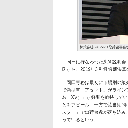
株式会社SUBARU 取締役専務
同日に行なわれた決算説明会では
氏から、2019年3月期 通期決
岡田専務は最初に市場別の販売
で新型車「アセント」がライン
名：XV）」が好調を維持して
とをアピール。一方で該当期間
スター」で出荷台数が落ち込み、海
っているという。