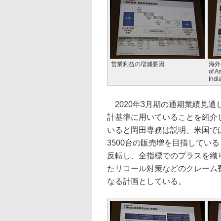
営業利益の増減要因
海外
of 
Ind
2020年3月期の通期業績見通
計基準に用いていることを紹介
いると岡田専務は説明。米国で
3500台の販売増を目指してい
反転し、全指標でのプラスを織り
たリコール対策などのクレーム
なる計画としている。