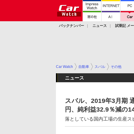
バックナンバー
ニュース
試乗記 メ
カスタム
Car Watch
自動車
スバル
その他
ニュース
スバル、2019年3月期 
円、純利益32.9％減の1
落としている国内工場の生産ス