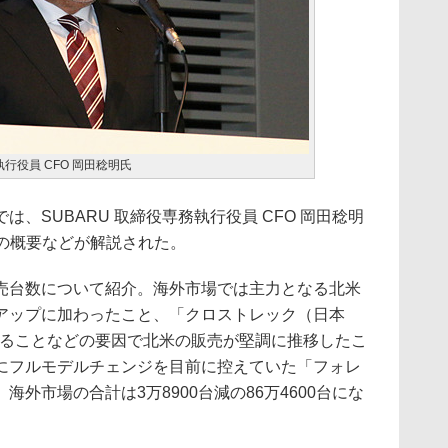
執行役員 CFO 岡田稔明氏
、SUBARU 取締役専務執行役員 CFO 岡田稔明
算の概要などが解説された。
台数について紹介。海外市場では主力となる北米
アップに加わったこと、「クロストレック（日本
いることなどの要因で北米の販売が堅調に推移したこ
にフルモデルチェンジを目前に控えていた「フォレ
外市場の合計は3万8900台減の86万4600台にな