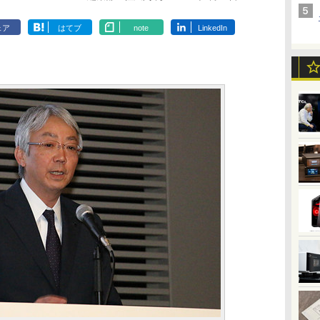
ェア
はてブ
note
LinkedIn