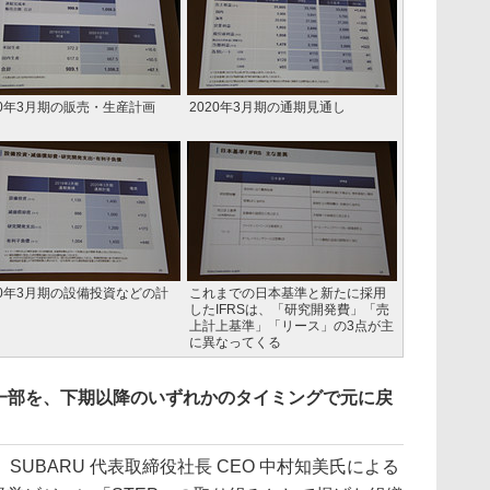
20年3月期の販売・生産計画
2020年3月期の通期見通し
20年3月期の設備投資などの計
これまでの日本基準と新たに採用
したIFRSは、「研究開発費」「売
上計上基準」「リース」の3点が主
に異なってくる
一部を、下期以降のいずれかのタイミングで元に戻
UBARU 代表取締役社長 CEO 中村知美氏による