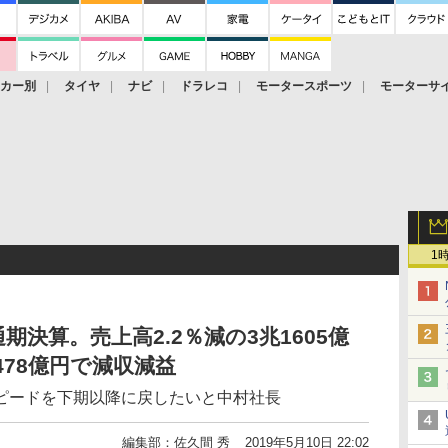
ーカー別
タイヤ
ナビ
ドラレコ
モータースポーツ
モーターサ
1
通期決算。売上高2.2％減の3兆1605億
478億円で減収減益
ピードを下期以降に戻したいと中村社長
編集部：佐久間 秀
2019年5月10日 22:02