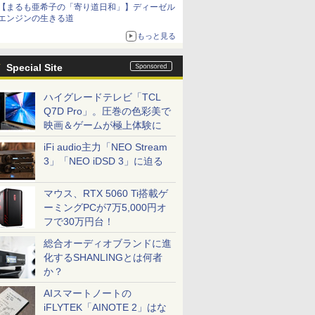
【まるも亜希子の「寄り道日和」】ディーゼル
エンジンの生きる道
もっと見る
Special Site
ハイグレードテレビ「TCL
Q7D Pro」。圧巻の色彩美で
映画＆ゲームが極上体験に
iFi audio主力「NEO Stream
3」「NEO iDSD 3」に迫る
マウス、RTX 5060 Ti搭載ゲ
ーミングPCが7万5,000円オ
フで30万円台！
総合オーディオブランドに進
化するSHANLINGとは何者
か？
AIスマートノートの
iFLYTEK「AINOTE 2」はな