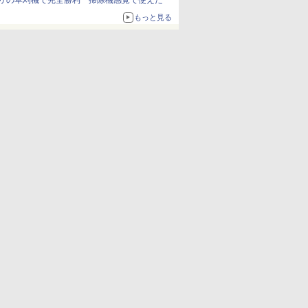
リの草刈機で完全勝利 掃除機感覚で使えた
もっと見る