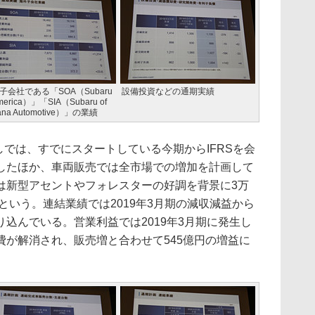
子会社である「SOA（Subaru
設備投資などの通期実績
America）」「SIA（Subaru of
iana Automotive）」の業績
しでは、すでにスタートしている今期からIFRSを会
したほか、車両販売では全市場での増加を計画して
は新型アセントやフォレスターの好調を背景に3万
るという。連結業績では2019年3月期の減収減益から
込んでいる。営業利益では2019年3月期に発生し
費が解消され、販売増と合わせて545億円の増益に