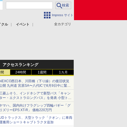
Impress サイト
全カテゴリ
イクル
イベント
アクセスランキング
時間
24時間
1週間
1カ月
NEXCO西日本、川田橋（下り線）の復旧状況
公開 九州道 宮原SA〜八代ICで8月9日中に緊急
車両を通行可能に
三菱ふそう、インドネシアで新型バス「キャン
ター・エクストラロングバス」を発表 小型トラ
ックベースの観光・旅客輸送向けバス
ヤマハ、国内向けフラグシップ四輪バギー「グ
リズリーEPS XT-R」 価格220万円
UDトラックス、大型トラック「クオン」に車両
運搬用ショートキャブトラクタ追加