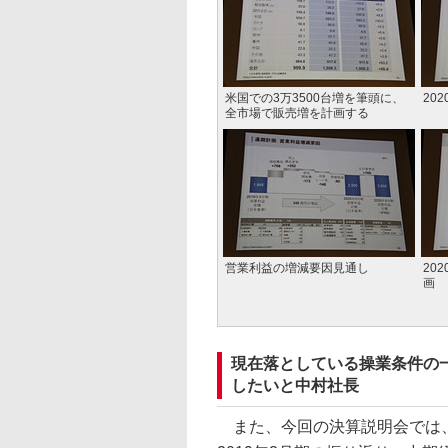
米国での3万3500台増を筆頭に、
20
全市場で販売増を計画する
営業利益の増減要因見通し
20
画
現在落としている操業条件の
したいと中村社長
また、今回の決算説明会では、S