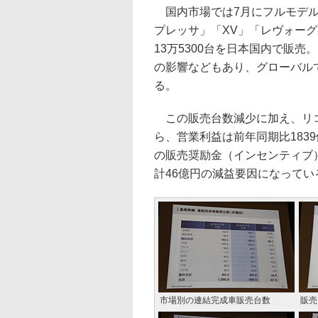
国内市場では7月にフルモデル
プレッサ」「XV」「レヴォーグ
13万5300台を日本国内で販
の影響などもあり、グローバルでは
る。
この販売台数減少に加え、リコ
ら、営業利益は前年同期比183
の販売奨励金（インセンティブ）
計46億円の減益要因になってい
市場別の連結完成車販売台数
販売