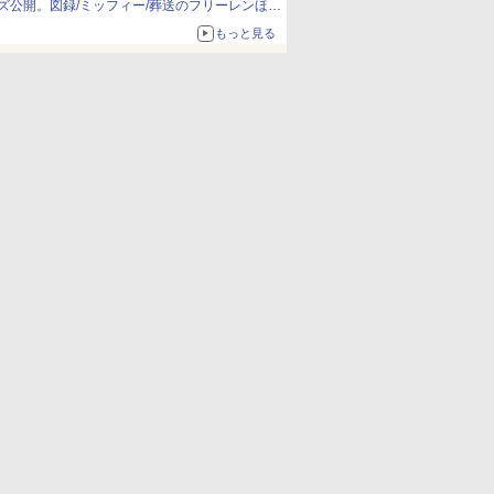
ズ公開。図録/ミッフィー/葬送のフリーレンほ
か、注目ブランドコラボが実現
もっと見る