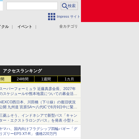
Impress サイト
全カテゴリ
イクル
イベント
アクセスランキング
時間
24時間
1週間
1カ月
スーパーフォーミュラ 近藤真彦会長、2027年
のスケジュールや熊本地震についての募金活動
を紹介
NEXCO西日本、川田橋（下り線）の復旧状況
公開 九州道 宮原SA〜八代ICで8月9日中に緊急
車両を通行可能に
三菱ふそう、インドネシアで新型バス「キャン
ター・エクストラロングバス」を発表 小型トラ
ックベースの観光・旅客輸送向けバス
ヤマハ、国内向けフラグシップ四輪バギー「グ
リズリーEPS XT-R」 価格220万円