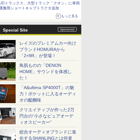
UDトラックス、大型トラック「クオン」に車両
運搬用ショートキャブトラクタ追加
もっと見る
Special Site
レイズのプレミアムカー向け
ブランドHOMURAから
「2×9R」が登場！
鳥肌ものの「DENON
HOME」サウンドを体感し
た！
「A&ultima SP4000T」の魅
力！ポケットに入るオーディ
オの醍醐味
クリエイティブが作った2万
円台の“小さなピュアオーデ
ィオスピーカー”
総合オーディオブランドに進
化するSHANLINGとは何者