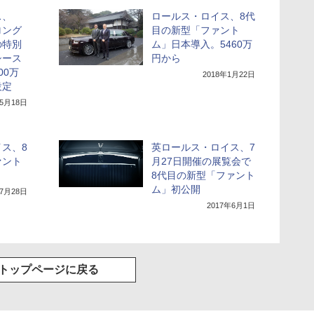
ス、
ロールス・ロイス、8代
ロング
目の新型「ファント
の特別
ム」日本導入。5460万
シース
円から
00万
2018年1月22日
設定
年5月18日
ス、8
英ロールス・ロイス、7
ァント
月27日開催の展覧会で
8代目の新型「ファント
ム」初公開
年7月28日
2017年6月1日
トップページに戻る