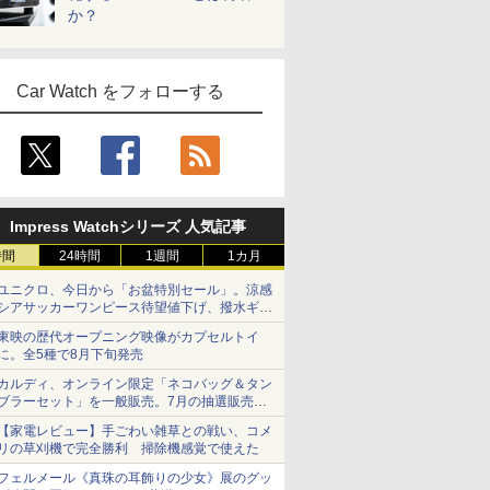
か？
Car Watch をフォローする
Impress Watchシリーズ 人気記事
時間
24時間
1週間
1カ月
ユニクロ、今日から「お盆特別セール」。涼感
シアサッカーワンピース待望値下げ、撥水ギア
ショーツは1990円に
東映の歴代オープニング映像がカプセルトイ
に。全5種で8月下旬発売
カルディ、オンライン限定「ネコバッグ＆タン
ブラーセット」を一般販売。7月の抽選販売の
当選無効分
【家電レビュー】手ごわい雑草との戦い、コメ
リの草刈機で完全勝利 掃除機感覚で使えた
フェルメール《真珠の耳飾りの少女》展のグッ