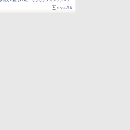
き換え可能なGB用「しましまディスクシステ
ム」
もっと見る