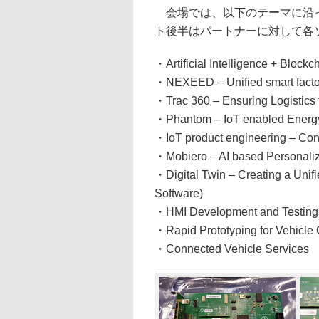
会場では、以下のテーマに沿っ
ト後半はパートナーに対して各
・Artificial Intelligence + Blockc
・NEXEED – Unified smart factor
・Trac 360 – Ensuring Logistics t
・Phantom – IoT enabled Energy 
・IoT product engineering – Co
・Mobiero – AI based Personali
・Digital Twin – Creating a Uni
Software)
・HMI Development and Testing –
・Rapid Prototyping for Vehicle
・Connected Vehicle Services