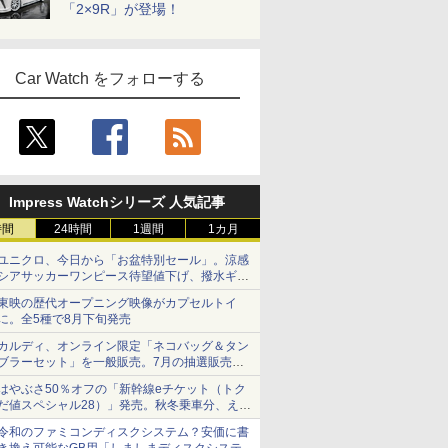
「2×9R」が登場！
Car Watch をフォローする
Impress Watchシリーズ 人気記事
時間
24時間
1週間
1カ月
ユニクロ、今日から「お盆特別セール」。涼感
シアサッカーワンピース待望値下げ、撥水ギア
ショーツは1990円に
東映の歴代オープニング映像がカプセルトイ
に。全5種で8月下旬発売
カルディ、オンライン限定「ネコバッグ＆タン
ブラーセット」を一般販売。7月の抽選販売の
当選無効分
はやぶさ50％オフの「新幹線eチケット（トク
だ値スペシャル28）」発売。秋冬乗車分、えき
ねっと限定
令和のファミコンディスクシステム？安価に書