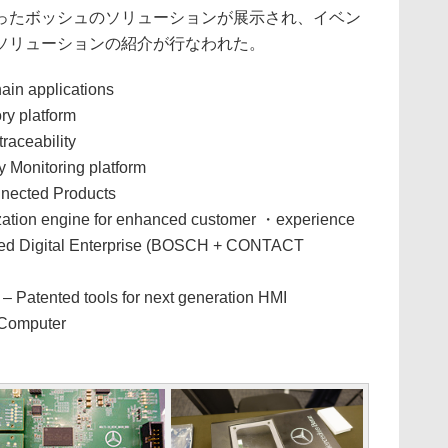
たボッシュのソリューションが展示され、イベン
ソリューションの紹介が行なわれた。
hain applications
y platform
raceability
Monitoring platform
nnected Products
zation engine for enhanced customer ・experience
fied Digital Enterprise (BOSCH + CONTACT
 Patented tools for next generation HMI
 Computer