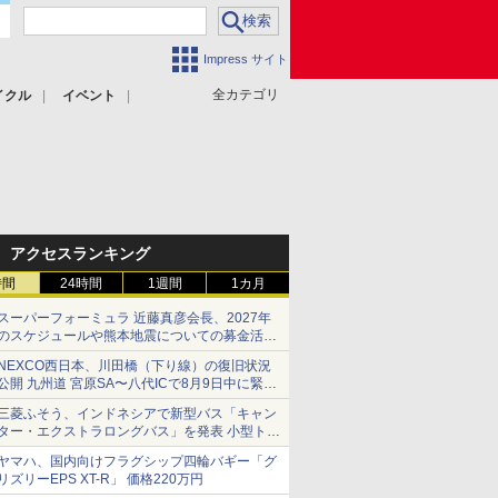
Impress サイト
全カテゴリ
イクル
イベント
アクセスランキング
時間
24時間
1週間
1カ月
スーパーフォーミュラ 近藤真彦会長、2027年
のスケジュールや熊本地震についての募金活動
を紹介
NEXCO西日本、川田橋（下り線）の復旧状況
公開 九州道 宮原SA〜八代ICで8月9日中に緊急
車両を通行可能に
三菱ふそう、インドネシアで新型バス「キャン
ター・エクストラロングバス」を発表 小型トラ
ックベースの観光・旅客輸送向けバス
ヤマハ、国内向けフラグシップ四輪バギー「グ
リズリーEPS XT-R」 価格220万円