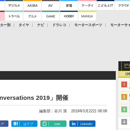
ーカー別
タイヤ
ナビ
ドラレコ
モータースポーツ
モーターサ
1
ersations 2019」開催
編集部：谷川 潔
2019年5月22日 08:08
ェア
はてブ
note
LinkedIn