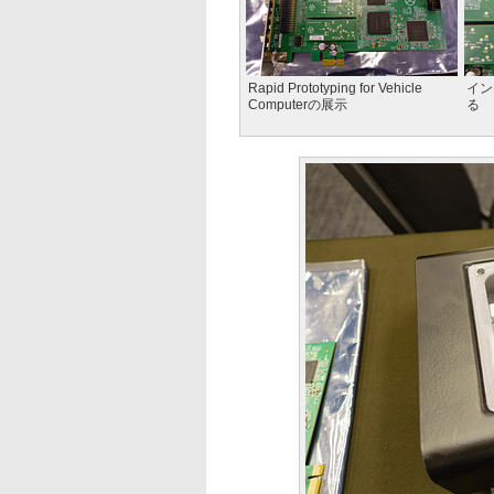
Rapid Prototyping for Vehicle
イン
Computerの展示
る