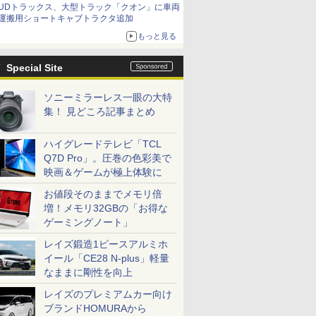
UDトラックス、大型トラック「クオン」に車両
運搬用ショートキャブトラクタ追加
もっと見る
Special Site
ソニーミラーレス一眼の大特
集！ 見どころ記事まとめ
ハイグレードテレビ「TCL
Q7D Pro」。圧巻の色彩美で
映画＆ゲームが極上体験に
お値段そのままでメモリ倍
増！メモリ32GBの「お得な
ゲーミングノート」
レイズ鍛造1ピースアルミホ
イール「CE28 N-plus」軽量
なままに剛性を向上
レイズのプレミアムカー向け
ブランドHOMURAから