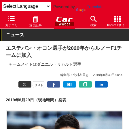
Powered by
Translate
Car Watch
モータースポーツ
F1
カテゴリ
過去記事
検索
Impressサイト
ニュース
エステバン・オコン選手が2020年からルノーF1チ
ームに加入
チームメイトはダニエル・リカルド選手
編集部：北村友里恵
2019年8月30日 00:00
リスト
2019年8月29日（現地時間）発表