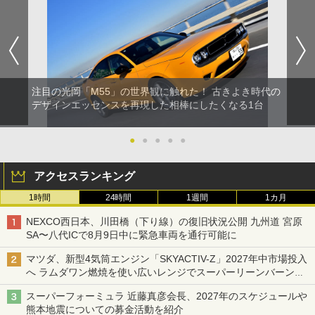
注目の光岡「M55」の世界観に触れた！ 古きよき時代の
デザインエッセンスを再現した相棒にしたくなる1台
●
●
●
●
●
アクセスランキング
1時間
24時間
1週間
1カ月
NEXCO西日本、川田橋（下り線）の復旧状況公開 九州道 宮原
SA〜八代ICで8月9日中に緊急車両を通行可能に
マツダ、新型4気筒エンジン「SKYACTIV-Z」2027年中市場投入
へ ラムダワン燃焼を使い広いレンジでスーパーリーンバーン燃
焼を実現
スーパーフォーミュラ 近藤真彦会長、2027年のスケジュールや
熊本地震についての募金活動を紹介