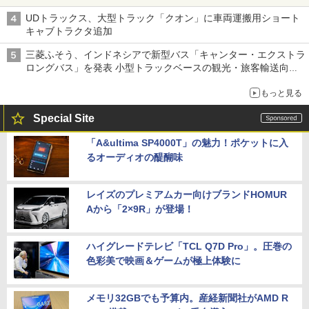
UDトラックス、大型トラック「クオン」に車両運搬用ショート
キャブトラクタ追加
三菱ふそう、インドネシアで新型バス「キャンター・エクストラ
ロングバス」を発表 小型トラックベースの観光・旅客輸送向け
バス
もっと見る
Special Site
「A&ultima SP4000T」の魅力！ポケットに入
るオーディオの醍醐味
レイズのプレミアムカー向けブランドHOMUR
Aから「2×9R」が登場！
ハイグレードテレビ「TCL Q7D Pro」。圧巻の
色彩美で映画＆ゲームが極上体験に
メモリ32GBでも予算内。産経新聞社がAMD R