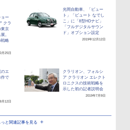
光岡自動車、「ビュー
ト」「ビュート なでし
ショー
こ」に「8型HDナビ」
ア クラ
「フルデジタルサウン
の東京
ド」オプション設定
出展。
2019年12月12日
の戦略
10月25日
宅のエ
クラリオン、フォルシ
操作で
ア クラリオン エレクト
ロニクスの技術戦略を
示した初の記者説明会
2019年7月9日
年9月12日
もっと関連記事を見る