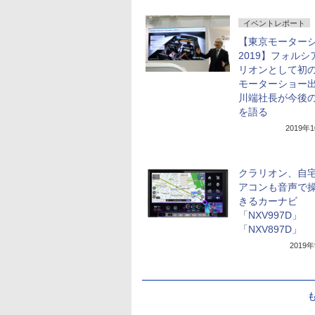
イベントレポート
【東京モーター
2019】フォルシ
リオンとして初
モーターショー
川端社長が今後
を語る
2019年
クラリオン、自
アコンも音声で
きるカーナビ
「NXV997D」
「NXV897D」
2019