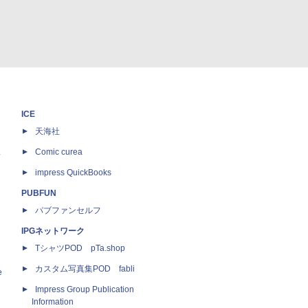
ICE
天海社
ス
Comic curea
impress QuickBooks
PUBFUN
パブファンセルフ
IPGネットワーク
TシャツPOD pTa.shop
カスタム写真集POD fabli
e
Impress Group Publication
Information