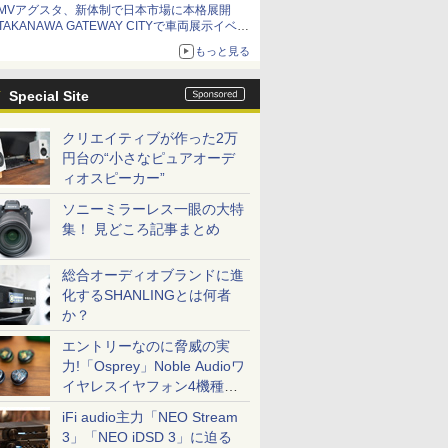
MVアグスタ、新体制で日本市場に本格展開
TAKANAWA GATEWAY CITYで車両展示イベン
ト開催
もっと見る
Special Site
クリエイティブが作った2万
円台の“小さなピュアオーデ
ィオスピーカー”
ソニーミラーレス一眼の大特
集！ 見どころ記事まとめ
総合オーディオブランドに進
化するSHANLINGとは何者
か？
エントリーなのに脅威の実
力!「Osprey」Noble Audioワ
イヤレスイヤフォン4機種を
一気に聴く
iFi audio主力「NEO Stream
3」「NEO iDSD 3」に迫る