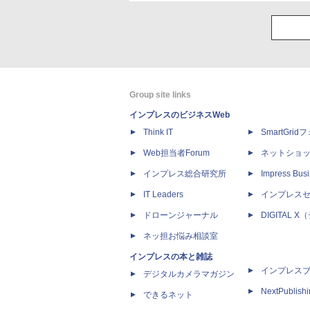
Group site links
インプレスのビジネスWeb
Think IT
SmartGri
Web担当者Forum
ネットショ
インプレス総合研究所
Impress Busi
IT Leaders
インプレス
ドローンジャーナル
DIGITAL
ネッ担お悩み相談室
インプレスの本と雑誌
インプレス
デジタルカメラマガジン
NextPublish
できるネット