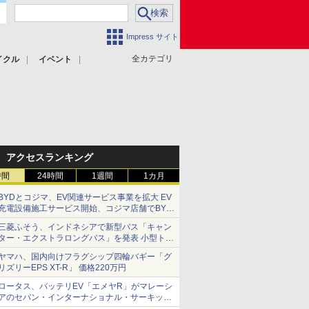
Impress サイト
全カテゴリ
イクル
イベント
アクセスランキング
時間
24時間
1週間
1カ月
BYDとコジマ、EV関連サービス事業を拡大 EV
充電設備施工サービス開始、コジマ店舗でBYD
車の展示・試乗イベントを強化
三菱ふそう、インドネシアで新型バス「キャン
ター・エクストラロングバス」を発表 小型トラ
ックベースの観光・旅客輸送向けバス
ヤマハ、国内向けフラグシップ四輪バギー「グ
リズリーEPS XT-R」 価格220万円
ロータス、バッテリEV「エメヤR」がマレーシ
アのセパン・インターナショナル・サーキット
のBEV最速タイムを樹立