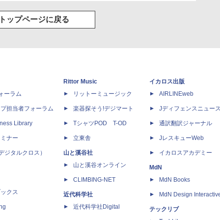
トップページに戻る
Rittor Music
イカロス出版
dフォーラム
リットーミュージック
AIRLINEweb
ップ担当者フォーラム
楽器探そう!デジマート
Jディフェンスニュー
ness Library
TシャツPOD T-OD
通訳翻訳ジャーナル
セミナー
立東舎
JレスキューWeb
 X（デジタルクロス）
山と溪谷社
イカロスアカデミー
山と溪谷オンライン
MdN
CLIMBING-NET
MdN Books
ブックス
近代科学社
MdN Design Interactiv
ing
近代科学社Digital
テックリブ