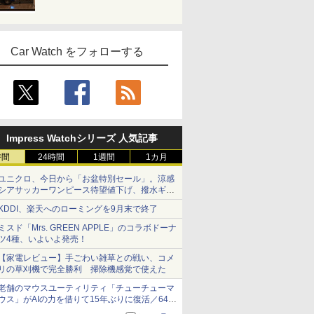
Car Watch をフォローする
Impress Watchシリーズ 人気記事
時間
24時間
1週間
1カ月
ユニクロ、今日から「お盆特別セール」。涼感
シアサッカーワンピース待望値下げ、撥水ギア
ショーツは1990円に
KDDI、楽天へのローミングを9月末で終了
ミスド「Mrs. GREEN APPLE」のコラボドーナ
ツ4種、いよいよ発売！
【家電レビュー】手ごわい雑草との戦い、コメ
リの草刈機で完全勝利 掃除機感覚で使えた
老舗のマウスユーティリティ「チューチューマ
ウス」がAIの力を借りて15年ぶりに復活／64bit
化、Windows 10/11、「Chrome」も走り回