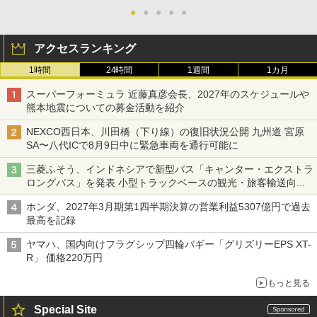
●
●
●
●
●
アクセスランキング
1時間
24時間
1週間
1カ月
スーパーフォーミュラ 近藤真彦会長、2027年のスケジュールや
熊本地震についての募金活動を紹介
NEXCO西日本、川田橋（下り線）の復旧状況公開 九州道 宮原
SA〜八代ICで8月9日中に緊急車両を通行可能に
三菱ふそう、インドネシアで新型バス「キャンター・エクストラ
ロングバス」を発表 小型トラックベースの観光・旅客輸送向け
バス
ホンダ、2027年3月期第1四半期決算の営業利益5307億円で過去
最高を記録
ヤマハ、国内向けフラグシップ四輪バギー「グリズリーEPS XT-
R」 価格220万円
もっと見る
Special Site