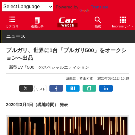
Powered by
Translate
Car Watch
自動車
フィアット
500
カテゴリ
過去記事
検索
Impressサイト
ニュース
ブルガリ、世界に1台「ブルガリ500」をオークシ
ョンへ出品
新型EV「500」のスペシャルエディション
編集部：椿山和雄
2020年3月11日 15:19
リスト
2020年3月4日（現地時間） 発表