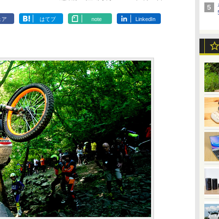
ェア
はてブ
note
LinkedIn