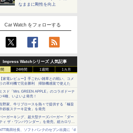
なままに剛性を向上
Car Watch をフォローする
Impress Watchシリーズ 人気記事
時間
24時間
1週間
1カ月
【家電レビュー】手ごわい雑草との戦い、コメ
リの草刈機で完全勝利 掃除機感覚で使えた
ミスド「Mrs. GREEN APPLE」のコラボドーナ
ツ4種、いよいよ発売！
吉野家、牛リブロースを熱々で提供する「極旨
牛鉄板ステーキ定食」を発売
バーガーキング、超大型チーズバーガー「ダー
ティ ザ・ワンパウンダー」を発売。総カロリー
約1656kcal、総重量約527g！
NTT島田社長、ソフトバンクのセブン出資に「d