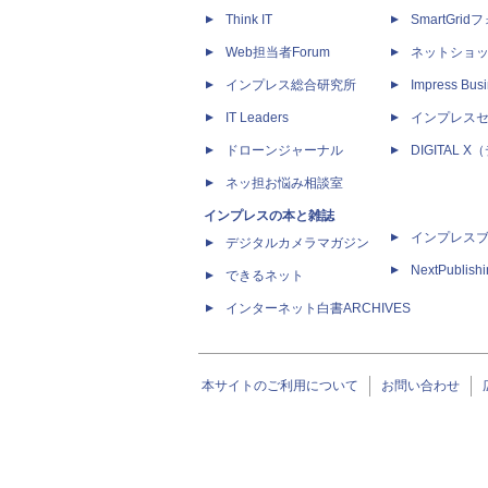
Think IT
SmartGri
Web担当者Forum
ネットショ
インプレス総合研究所
Impress Busi
IT Leaders
インプレス
ドローンジャーナル
DIGITAL
ネッ担お悩み相談室
インプレスの本と雑誌
インプレス
デジタルカメラマガジン
NextPublish
できるネット
インターネット白書ARCHIVES
本サイトのご利用について
お問い合わせ