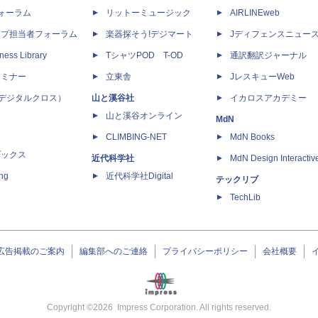
dフォーラム
リットーミュージック
AIRLINEweb
ップ担当者フォーラム
楽器探そう!デジマート
Jディフェンスニュー
ness Library
TシャツPOD T-OD
通訳翻訳ジャーナル
セミナー
立東舎
JレスキューWeb
 X（デジタルクロス）
山と溪谷社
イカロスアカデミー
山と溪谷オンライン
MdN
CLIMBING-NET
MdN Books
ブックス
近代科学社
MdN Design Interactiv
ing
近代科学社Digital
テックリブ
TechLib
広告掲載のご案内
編集部へのご連絡
プライバシーポリシー
会社概要
Copyright ©
2026
Impress Corporation. All rights reserved.