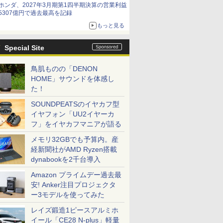
ホンダ、2027年3月期第1四半期決算の営業利益
5307億円で過去最高を記録
もっと見る
Special Site
鳥肌ものの「DENON
HOME」サウンドを体感し
た！
SOUNDPEATSのイヤカフ型
イヤフォン「UU2イヤーカ
フ」をイヤカフマニアが語る
メモリ32GBでも予算内。産
経新聞社がAMD Ryzen搭載
dynabookを2千台導入
Amazon プライムデー過去最
安! Anker注目プロジェクタ
ー3モデルを使ってみた
レイズ鍛造1ピースアルミホ
イール「CE28 N-plus」軽量