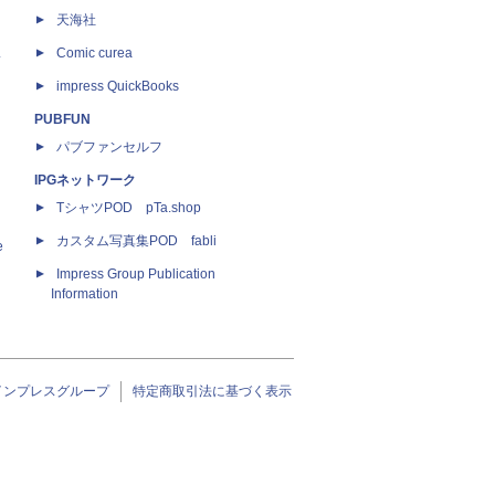
天海社
ス
Comic curea
impress QuickBooks
PUBFUN
パブファンセルフ
IPGネットワーク
TシャツPOD pTa.shop
カスタム写真集POD fabli
e
Impress Group Publication
Information
インプレスグループ
特定商取引法に基づく表示