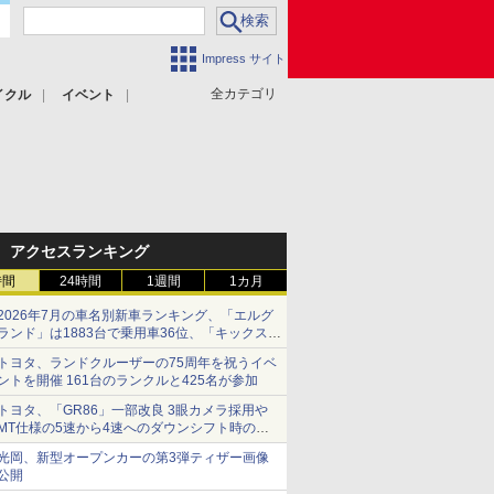
Impress サイト
全カテゴリ
イクル
イベント
アクセスランキング
時間
24時間
1週間
1カ月
2026年7月の車名別新車ランキング、「エルグ
ランド」は1883台で乗用車36位、「キックス」
は2591台で27位に
トヨタ、ランドクルーザーの75周年を祝うイベ
ントを開催 161台のランクルと425名が参加
トヨタ、「GR86」一部改良 3眼カメラ採用や
MT仕様の5速から4速へのダウンシフト時の操
作性向上など
光岡、新型オープンカーの第3弾ティザー画像
公開