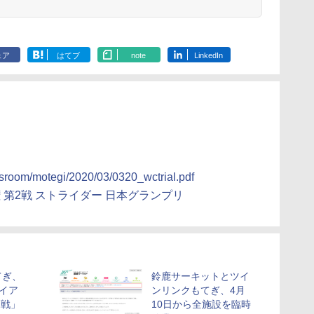
ェア
はてブ
note
LinkedIn
essroom/motegi/2020/03/0320_wctrial.pdf
手権 第2戦 ストライダー 日本グランプリ
てぎ、
鈴鹿サーキットとツイ
ライア
ンリンクもてぎ、4月
2戦」
10日から全施設を臨時