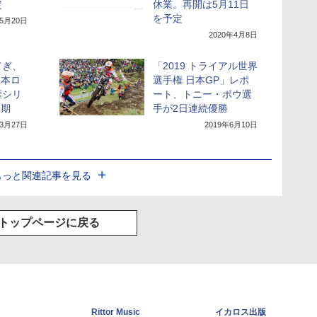
定
休業。再開は5月11日
を予定
年5月20日
2020年4月8日
てぎ、
「2019 トライアル世界
日本ロ
選手権 日本GP」レポ
権シリ
ート、トニー・ボウ選
延期
手が2日連続優勝
年3月27日
2019年6月10日
もっと関連記事を見る
トップページに戻る
Rittor Music
イカロス出版