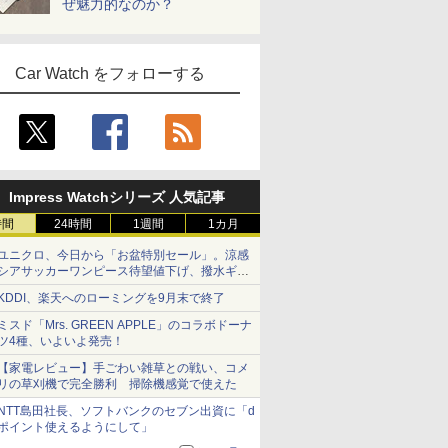
ぜ魅力的なのか？
Car Watch をフォローする
Impress Watchシリーズ 人気記事
時間
24時間
1週間
1カ月
ユニクロ、今日から「お盆特別セール」。涼感
シアサッカーワンピース待望値下げ、撥水ギア
ショーツは1990円に
KDDI、楽天へのローミングを9月末で終了
ミスド「Mrs. GREEN APPLE」のコラボドーナ
ツ4種、いよいよ発売！
【家電レビュー】手ごわい雑草との戦い、コメ
リの草刈機で完全勝利 掃除機感覚で使えた
NTT島田社長、ソフトバンクのセブン出資に「d
ポイント使えるようにして」