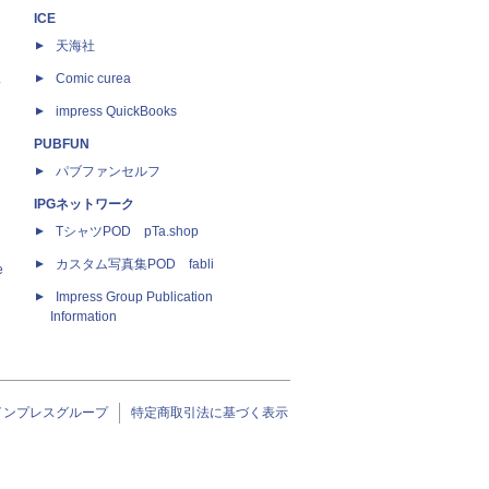
ICE
天海社
ス
Comic curea
impress QuickBooks
PUBFUN
パブファンセルフ
IPGネットワーク
TシャツPOD pTa.shop
カスタム写真集POD fabli
e
Impress Group Publication
Information
インプレスグループ
特定商取引法に基づく表示