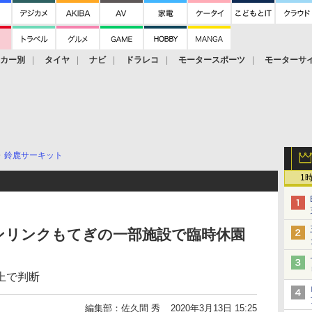
ーカー別
タイヤ
ナビ
ドラレコ
モータースポーツ
モーターサ
鈴鹿サーキット
1
ンリンクもてぎの一部施設で臨時休園
上で判断
編集部：佐久間 秀
2020年3月13日 15:25