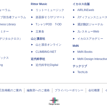
Rittor Music
イカロス出版
dフォーラム
リットーミュージック
AIRLINEweb
ップ担当者フォーラム
楽器探そう!デジマート
Jディフェンスニュー
ness Library
TシャツPOD T-OD
通訳翻訳ジャーナル
セミナー
立東舎
JレスキューWeb
 X（デジタルクロス）
山と溪谷社
イカロスアカデミー
山と溪谷オンライン
MdN
CLIMBING-NET
MdN Books
ブックス
近代科学社
MdN Design Interactiv
ing
近代科学社Digital
テックリブ
TechLib
広告掲載のご案内
編集部へのご連絡
プライバシーポリシー
会社概要