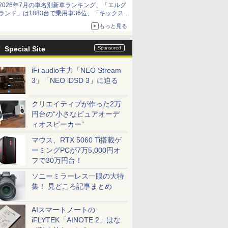
2026年7月の車名別新車ランキング、「エルグ
ランド」は1883台で乗用車36位、「キックス」
は2591台で27位に
もっと見る
Special Site
iFi audio主力「NEO Stream
3」「NEO iDSD 3」に迫る
クリエイティブが作った2万
円台の“小さなピュアオーデ
ィオスピーカー”
マウス、RTX 5060 Ti搭載ゲ
ーミングPCが7万5,000円オ
フで30万円台！
ソニーミラーレス一眼の大特
集！ 見どころ記事まとめ
AIスマートノートの
iFLYTEK「AINOTE 2」はな