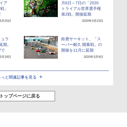
ライア
月6日～7日の「2020
2戦」
トライアル世界選手権
定
第2戦」開催延期
年5月20日
2020年3月23日
ミュラ
鈴鹿サーキット、「ス
延期。
ーパー耐久 開幕戦」の
響で
開催を11月に延期
年3月18日
2020年3月9日
もっと関連記事を見る
トップページに戻る