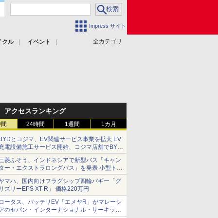
Impress サイト
全カテゴリ
イクル
イベント
アクセスランキング
時間
24時間
1週間
1カ月
BYDとコジマ、EV関連サービス事業を拡大 EV
充電設備施工サービス開始、コジマ店舗でBYD
車の展示・試乗イベントを強化
三菱ふそう、インドネシアで新型バス「キャン
ター・エクストラロングバス」を発表 小型トラ
ックベースの観光・旅客輸送向けバス
ヤマハ、国内向けフラグシップ四輪バギー「グ
リズリーEPS XT-R」 価格220万円
ロータス、バッテリEV「エメヤR」がマレーシ
アのセパン・インターナショナル・サーキット
のBEV最速タイムを樹立