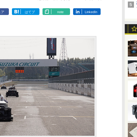
ェア
はてブ
note
LinkedIn