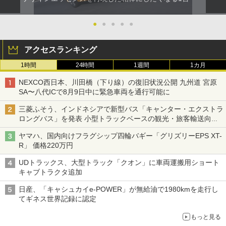
●
●
●
●
●
アクセスランキング
1時間
24時間
1週間
1カ月
NEXCO西日本、川田橋（下り線）の復旧状況公開 九州道 宮原
SA〜八代ICで8月9日中に緊急車両を通行可能に
三菱ふそう、インドネシアで新型バス「キャンター・エクストラ
ロングバス」を発表 小型トラックベースの観光・旅客輸送向け
バス
ヤマハ、国内向けフラグシップ四輪バギー「グリズリーEPS XT-
R」 価格220万円
UDトラックス、大型トラック「クオン」に車両運搬用ショート
キャブトラクタ追加
日産、「キャシュカイe-POWER」が無給油で1980kmを走行し
てギネス世界記録に認定
もっと見る