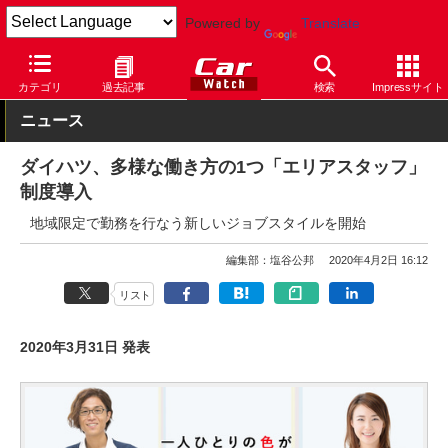
Powered by
Translate
Car Watch
自動車
ダイハツ
その他
カテゴリ
過去記事
検索
Impressサイト
ニュース
ダイハツ、多様な働き方の1つ「エリアスタッフ」
制度導入
地域限定で勤務を行なう新しいジョブスタイルを開始
編集部：塩谷公邦
2020年4月2日 16:12
リスト
2020年3月31日 発表