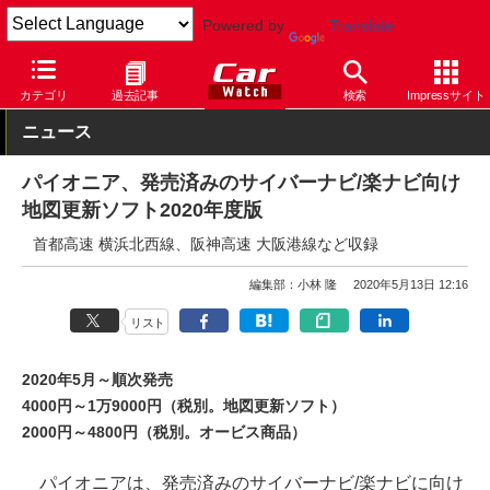
Powered by
Translate
Car Watch
ナビ
パイオニア
その他
カテゴリ
過去記事
検索
Impressサイト
ニュース
パイオニア、発売済みのサイバーナビ/楽ナビ向け
地図更新ソフト2020年度版
首都高速 横浜北西線、阪神高速 大阪港線など収録
編集部：小林 隆
2020年5月13日 12:16
リスト
2020年5月～順次発売
4000円～1万9000円（税別。地図更新ソフト）
2000円～4800円（税別。オービス商品）
パイオニアは、発売済みのサイバーナビ/楽ナビに向け