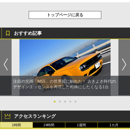
トップページに戻る
おすすめ記事
注目の光岡「M55」の世界観に触れた！ 古きよき時代の
デザインエッセンスを再現した相棒にしたくなる1台
●
●
●
●
●
アクセスランキング
1時間
24時間
1週間
1カ月