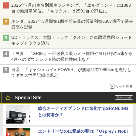
2026年7月の車名別新車ランキング、「エルグランド」は1883
台で乗用車36位、「キックス」は2591台で27位に
ホンダ、2027年3月期第1四半期決算の営業利益5307億円で過去
最高を記録
UDトラックス、大型トラック「クオン」に車両運搬用ショート
キャブトラクタ追加
トヨタ、「GR86」一部改良 3眼カメラ採用やMT仕様の5速から
4速へのダウンシフト時の操作性向上など
日産、「キャシュカイe-POWER」が無給油で1980kmを走行し
てギネス世界記録に認定
もっと見る
Special Site
総合オーディオブランドに進化するSHANLING
とは何者か？
エントリーなのに脅威の実力!「Osprey」Nobl