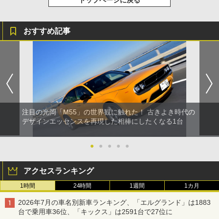
おすすめ記事
注目の光岡「M55」の世界観に触れた！ 古きよき時代の
デザインエッセンスを再現した相棒にしたくなる1台
●
●
●
●
●
アクセスランキング
1時間
24時間
1週間
1カ月
2026年7月の車名別新車ランキング、「エルグランド」は1883
台で乗用車36位、「キックス」は2591台で27位に