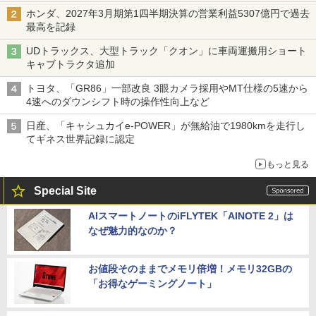
ホンダ、2027年3月期第1四半期決算の営業利益5307億円で過去
最高を記録
UDトラックス、大型トラック「クオン」に車両運搬用ショート
キャブトラクタ追加
トヨタ、「GR86」一部改良 3眼カメラ採用やMT仕様の5速から
4速へのダウンシフト時の操作性向上など
日産、「キャシュカイe-POWER」が無給油で1980kmを走行し
てギネス世界記録に認定
もっと見る
Special Site
AIスマートノートのiFLYTEK「AINOTE 2」は
なぜ魅力的なのか？
お値段そのままでメモリ倍増！メモリ32GBの
「お得なゲーミングノート」