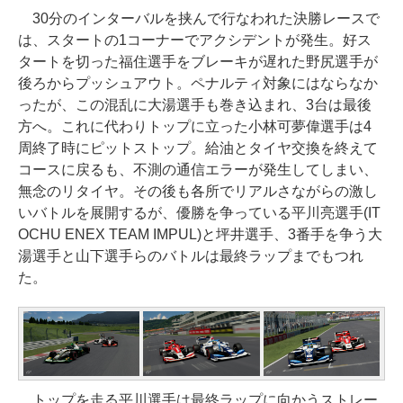
30分のインターバルを挟んで行なわれた決勝レースで
は、スタートの1コーナーでアクシデントが発生。好ス
タートを切った福住選手をブレーキが遅れた野尻選手が
後ろからプッシュアウト。ペナルティ対象にはならなか
ったが、この混乱に大湯選手も巻き込まれ、3台は最後
方へ。これに代わりトップに立った小林可夢偉選手は4
周終了時にピットストップ。給油とタイヤ交換を終えて
コースに戻るも、不測の通信エラーが発生してしまい、
無念のリタイヤ。その後も各所でリアルさながらの激し
いバトルを展開するが、優勝を争っている平川亮選手(IT
OCHU ENEX TEAM IMPUL)と坪井選手、3番手を争う大
湯選手と山下選手らのバトルは最終ラップまでもつれ
た。
トップを走る平川選手は最終ラップに向かうストレー