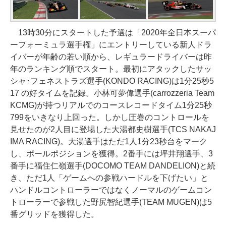
13時30分にスタートした予選は「2020年全日本スーパ
ーフォーミュラ選手権」にエントリーしている新人ドラ
イバーが年齢の若い順から、レギュラードライバーは昨
年のランキング順でスタート。最初にアタックしたサッ
シャ･フェネストラズ選手(KONDO RACING)は1分25秒5
17 の好タイムを記録。小林可夢偉選手(carrozzeria Team
KCMG)が持つリアルでのコースレコードタイム1分25秒
799をいきなり上回った。しかし圧巻のコントロールを
見せたのが2人目に登場した大湯都史樹選手(TCS NAKAJ
IMA RACING)。大湯選手はただ1人1分23秒台をマーク
し、ポールポジションを獲得。2番手には坪井翔選手、3
番手に福住仁嶺選手(DOCOMO TEAM DANDELION)と続
き、ただ1人「ゲームへの参戦ハードルを下げたい」と
ハンドルコントローラーではなくノーマルのゲームコン
トローラーで参戦した野尻智紀選手(TEAM MUGEN)は5
番グリッドを獲得した。