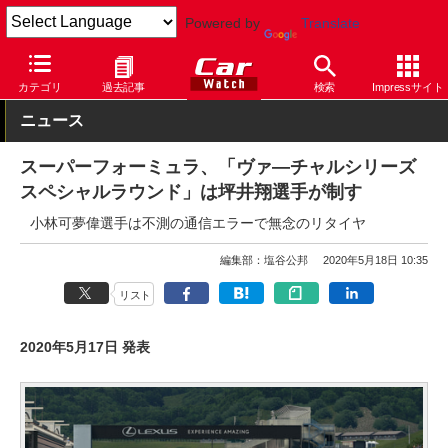
Powered by
Translate
Car Watch
モータースポーツ
スーパーフォーミュラ
カテゴリ
過去記事
検索
Impressサイト
ニュース
スーパーフォーミュラ、「ヴァ―チャルシリーズ
スペシャルラウンド」は坪井翔選手が制す
小林可夢偉選手は不測の通信エラーで無念のリタイヤ
編集部：塩谷公邦
2020年5月18日 10:35
リスト
2020年5月17日 発表