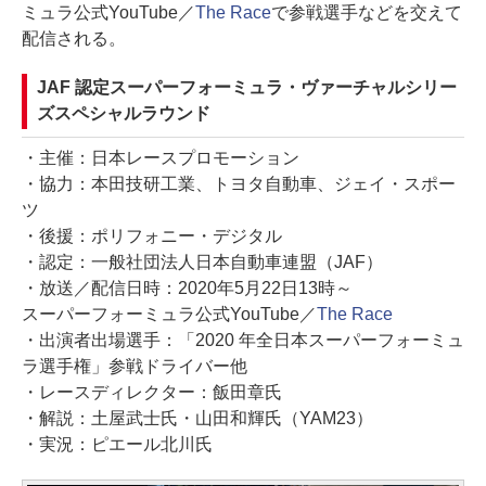
ミュラ公式YouTube／
The Race
で参戦選手などを交えて
配信される。
JAF 認定スーパーフォーミュラ・ヴァーチャルシリー
ズスペシャルラウンド
・主催：日本レースプロモーション
・協力：本田技研工業、トヨタ自動車、ジェイ・スポー
ツ
・後援：ポリフォニー・デジタル
・認定：一般社団法人日本自動車連盟（JAF）
・放送／配信日時：2020年5月22日13時～
スーパーフォーミュラ公式YouTube／
The Race
・出演者出場選手：「2020 年全日本スーパーフォーミュ
ラ選手権」参戦ドライバー他
・レースディレクター：飯田章氏
・解説：土屋武士氏・山田和輝氏（YAM23）
・実況：ピエール北川氏