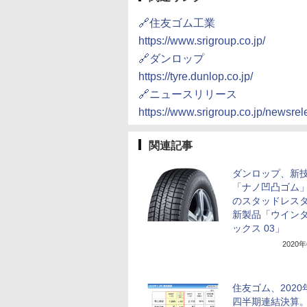
🔗住友ゴム工業
https://www.srigroup.co.jp/
🔗ダンロップ
https://tyre.dunlop.co.jp/
🔗ニュースリリース
https://www.srigroup.co.jp/newsre
関連記事
ダンロップ、新
「ナノ凹凸ゴム
のスタッドレス
新製品「ウインタ
ックス 03」
2020
住友ゴム、2020
四半期連結決算