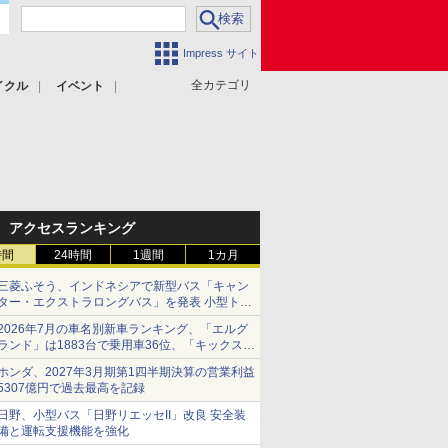
Impress サイト
全カテゴリ
イクル
イベント
アクセスランキング
時間
24時間
1週間
1カ月
三菱ふそう、インドネシアで新型バス「キャン
ター・エクストラロングバス」を発表 小型トラ
ックベースの観光・旅客輸送向けバス
2026年7月の車名別新車ランキング、「エルグ
ランド」は1883台で乗用車36位、「キックス」
は2591台で27位に
ホンダ、2027年3月期第1四半期決算の営業利益
5307億円で過去最高を記録
日野、小型バス「日野リエッセII」改良 安全装
備と運転支援機能を強化