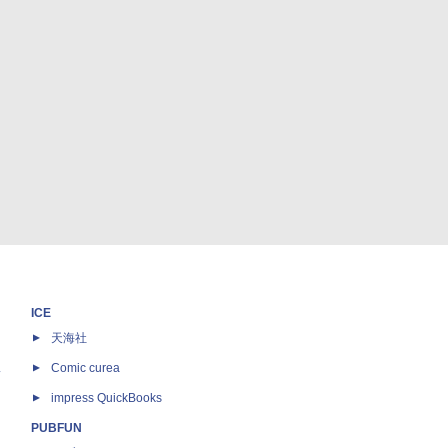
ICE
天海社
ス
Comic curea
impress QuickBooks
PUBFUN