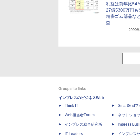
利益は前年比54
27億5300万円
精密ゴム部品な
益
2020
Group site links
インプレスのビジネスWeb
Think IT
SmartGri
Web担当者Forum
ネットショ
インプレス総合研究所
Impress Busi
IT Leaders
インプレス