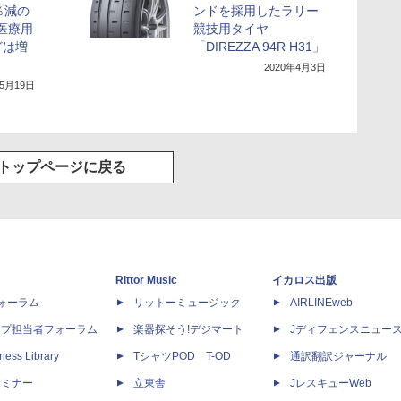
％減の
ンドを採用したラリー
も医療用
競技用タイヤ
どは増
「DIREZZA 94R H31」
2020年4月3日
年5月19日
トップページに戻る
Rittor Music
イカロス出版
dフォーラム
リットーミュージック
AIRLINEweb
ップ担当者フォーラム
楽器探そう!デジマート
Jディフェンスニュー
ness Library
TシャツPOD T-OD
通訳翻訳ジャーナル
セミナー
立東舎
JレスキューWeb