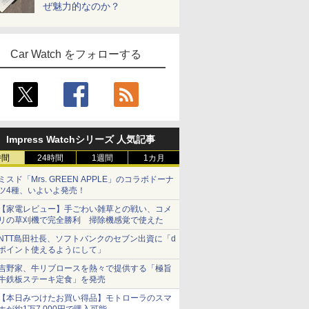
ぜ魅力的なのか？
Car Watch をフォローする
Impress Watchシリーズ 人気記事
時間
24時間
1週間
1カ月
ミスド「Mrs. GREEN APPLE」のコラボドーナ
ツ4種、いよいよ発売！
【家電レビュー】手ごわい雑草との戦い、コメ
リの草刈機で完全勝利 掃除機感覚で使えた
NTT島田社長、ソフトバンクのセブン出資に「d
ポイント使えるようにして」
吉野家、牛リブロースを熱々で提供する「極旨
牛鉄板ステーキ定食」を発売
【本日みつけたお買い得品】モトローラのスマ