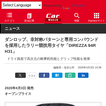
Powered by
Translate
Car Watch
タイヤ
ダンロップ
スポーツ
カテゴリ
過去記事
検索
Impressサイト
ニュース
ダンロップ、非対称パターンと専用コンパウンド
を採用したラリー競技用タイヤ「DIREZZA 94R
H31」
ドライ路面で高次元の耐摩耗性能とグリップ性能を発揮
編集部：塩谷公邦
2020年4月3日 14:38
リスト
2020年4月3日 発売
オープンプライス