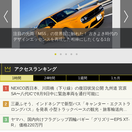
注目の光岡「M55」の世界観に触れた！ 古きよき時代の
デザインエッセンスを再現した相棒にしたくなる1台
●
●
●
●
●
アクセスランキング
1時間
24時間
1週間
1カ月
NEXCO西日本、川田橋（下り線）の復旧状況公開 九州道 宮原
SA〜八代ICで8月9日中に緊急車両を通行可能に
三菱ふそう、インドネシアで新型バス「キャンター・エクストラ
ロングバス」を発表 小型トラックベースの観光・旅客輸送向け
バス
ヤマハ、国内向けフラグシップ四輪バギー「グリズリーEPS XT-
R」 価格220万円