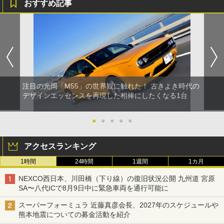
おすすめ記事
注目の光岡「M55」の世界観に触れた！ 古きよき時代の
デザインエッセンスを再現した相棒にしたくなる1台
●
●
●
●
●
アクセスランキング
1時間
24時間
1週間
1カ月
NEXCO西日本、川田橋（下り線）の復旧状況公開 九州道 宮原
SA〜八代ICで8月9日中に緊急車両を通行可能に
スーパーフォーミュラ 近藤真彦会長、2027年のスケジュールや
熊本地震についての募金活動を紹介