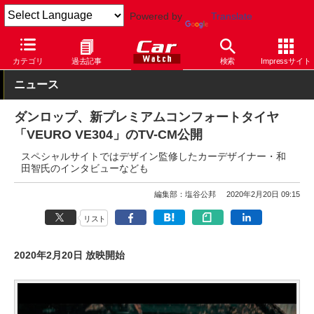
Powered by
Translate
Car Watch
タイヤ
ダンロップ
カテゴリ
過去記事
検索
Impressサイト
ニュース
ダンロップ、新プレミアムコンフォートタイヤ
「VEURO VE304」のTV-CM公開
スペシャルサイトではデザイン監修したカーデザイナー・和
田智氏のインタビューなども
編集部：塩谷公邦
2020年2月20日 09:15
リスト
2020年2月20日 放映開始