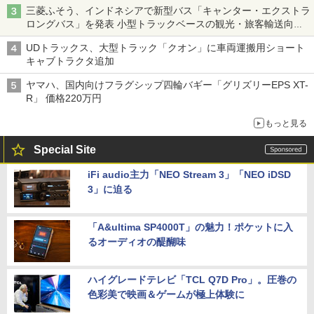
三菱ふそう、インドネシアで新型バス「キャンター・エクストラ
ロングバス」を発表 小型トラックベースの観光・旅客輸送向け
バス
UDトラックス、大型トラック「クオン」に車両運搬用ショート
キャブトラクタ追加
ヤマハ、国内向けフラグシップ四輪バギー「グリズリーEPS XT-
R」 価格220万円
もっと見る
Special Site
iFi audio主力「NEO Stream 3」「NEO iDSD
3」に迫る
「A&ultima SP4000T」の魅力！ポケットに入
るオーディオの醍醐味
ハイグレードテレビ「TCL Q7D Pro」。圧巻の
色彩美で映画＆ゲームが極上体験に