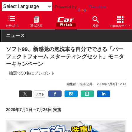
Powered by
Translate
Car Watch
パーツ
カー用品
その他
カテゴリ
過去記事
検索
Impressサイト
ニュース
ソフト99、新感覚の泡洗車を自分でできる「パー
フェクトフォーム スターティングセット」モニタ
ーキャンペーン
抽選で50名にプレゼント
編集部：塩谷公邦
2020年7月3日 12:13
リスト
2020年7月1日～7月26日 実施