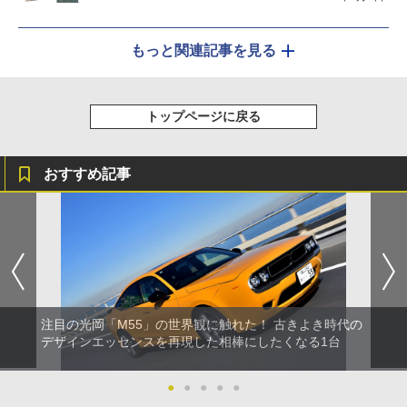
もっと関連記事を見る
トップページに戻る
おすすめ記事
注目の光岡「M55」の世界観に触れた！ 古きよき時代の
デザインエッセンスを再現した相棒にしたくなる1台
●
●
●
●
●