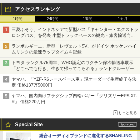
アクセスランキング
1時間
24時間
1週間
1カ月
三菱ふそう、インドネシアで新型バス「キャンター・エクストラ
ロングバス」を発表 小型トラックベースの観光・旅客輸送向け
バス
ランボルギーニ、新型「レヴェルトSV」がドイツ ホッケンハイ
ムリンクの最速ラップタイムを記録
トヨタ ランクル75周年、WHO認定のワクチン保冷輸送車展示
「どこへでも行き、生きて帰ってこられる」ランドクルーザーで
命をつなぐ
ヤマハ、「YZF-R6レースベース車」現オーダーで生産終了を決
定 価格137万5000円
ヤマハ、国内向けフラグシップ四輪バギー「グリズリーEPS XT-
R」 価格220万円
もっと見る
Special Site
総合オーディオブランドに進化するSHANLING