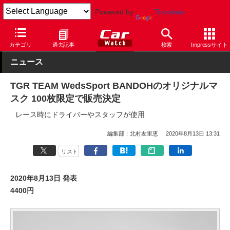
Powered by
Translate
Car Watch
モータースポーツ
SUPER GT
カテゴリ
過去記事
検索
Impressサイト
ニュース
TGR TEAM WedsSport BANDOHのオリジナルマ
スク 100枚限定で販売決定
レース時にドライバーやスタッフが使用
編集部：北村友里恵
2020年8月13日 13:31
リスト
2020年8月13日 発表
4400円