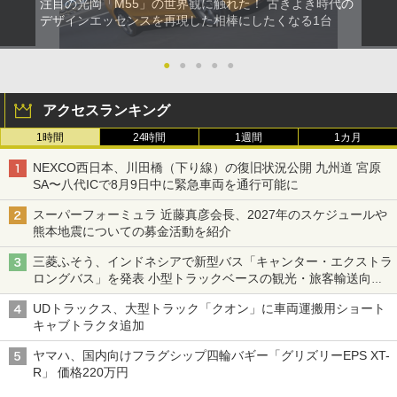
注目の光岡「M55」の世界観に触れた！ 古きよき時代の
デザインエッセンスを再現した相棒にしたくなる1台
●
●
●
●
●
アクセスランキング
1時間
24時間
1週間
1カ月
NEXCO西日本、川田橋（下り線）の復旧状況公開 九州道 宮原
SA〜八代ICで8月9日中に緊急車両を通行可能に
スーパーフォーミュラ 近藤真彦会長、2027年のスケジュールや
熊本地震についての募金活動を紹介
三菱ふそう、インドネシアで新型バス「キャンター・エクストラ
ロングバス」を発表 小型トラックベースの観光・旅客輸送向け
バス
UDトラックス、大型トラック「クオン」に車両運搬用ショート
キャブトラクタ追加
ヤマハ、国内向けフラグシップ四輪バギー「グリズリーEPS XT-
R」 価格220万円