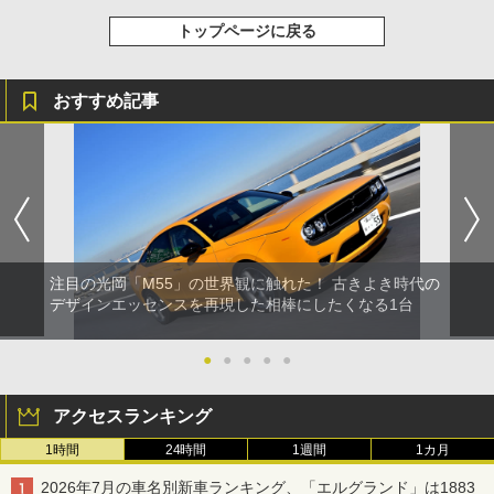
トップページに戻る
おすすめ記事
注目の光岡「M55」の世界観に触れた！ 古きよき時代の
デザインエッセンスを再現した相棒にしたくなる1台
●
●
●
●
●
アクセスランキング
1時間
24時間
1週間
1カ月
2026年7月の車名別新車ランキング、「エルグランド」は1883