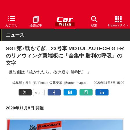
Car Watch
モータースポーツ
SUPER GT
カテゴリ
過去記事
検索
Impressサイト
ニュース
SGT第7戦もてぎ、23号車 MOTUL AUTECH GT-R
のリアウィング翼端板に「全集中 勝利の呼吸」の
文字
反対側は「抜かれたら、抜き返す 勝利だ！」
編集部：谷川 潔
Photo：佐藤安孝（Burner Images）
2020年11月8日 15:20
リスト
2020年11月8日 開催