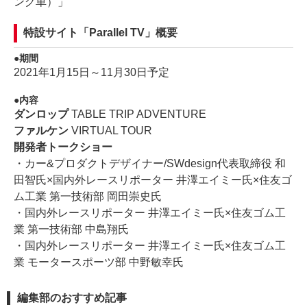
ング車）」
特設サイト「Parallel TV」概要
期間
2021年1月15日～11月30日予定
内容
ダンロップ
TABLE TRIP ADVENTURE
ファルケン
VIRTUAL TOUR
開発者トークショー
・カー&プロダクトデザイナー/SWdesign代表取締役 和
田智氏×国内外レースリポーター 井澤エイミー氏×住友ゴ
ム工業 第一技術部 岡田崇史氏
・国内外レースリポーター 井澤エイミー氏×住友ゴム工
業 第一技術部 中島翔氏
・国内外レースリポーター 井澤エイミー氏×住友ゴム工
業 モータースポーツ部 中野敏幸氏
編集部のおすすめ記事