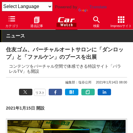
Powered by
Translate
Car Watch
イベント
東京オートサロン
2021
カテゴリ
過去記事
検索
Impressサイト
ニュース
住友ゴム、バーチャルオートサロンに「ダンロッ
プ」と「ファルケン」のブースを出展
コンテンツをバーチャル空間で体感できる特設サイト「パラ
レルTV」も開設
編集部：塩谷公邦
2021年1月14日 08:00
リスト
2021年1月15日 開設