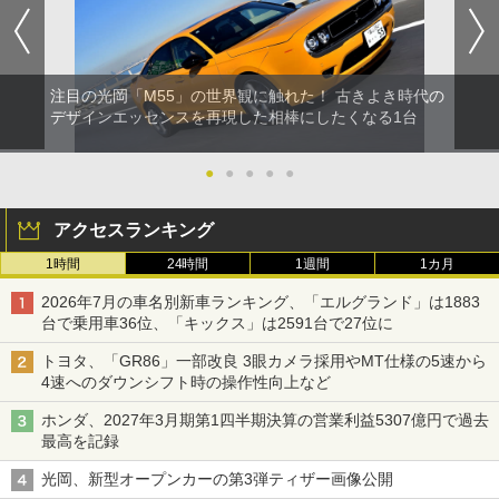
注目の光岡「M55」の世界観に触れた！ 古きよき時代の
デザインエッセンスを再現した相棒にしたくなる1台
●
●
●
●
●
アクセスランキング
1時間
24時間
1週間
1カ月
2026年7月の車名別新車ランキング、「エルグランド」は1883
台で乗用車36位、「キックス」は2591台で27位に
トヨタ、「GR86」一部改良 3眼カメラ採用やMT仕様の5速から
4速へのダウンシフト時の操作性向上など
ホンダ、2027年3月期第1四半期決算の営業利益5307億円で過去
最高を記録
光岡、新型オープンカーの第3弾ティザー画像公開