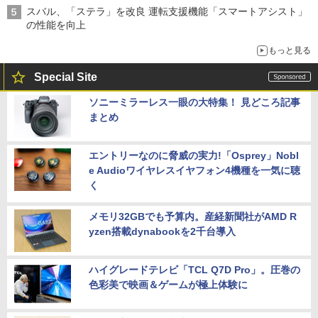
スバル、「ステラ」を改良 運転支援機能「スマートアシスト」
の性能を向上
もっと見る
Special Site
ソニーミラーレス一眼の大特集！ 見どころ記事
まとめ
エントリーなのに脅威の実力!「Osprey」Nobl
e Audioワイヤレスイヤフォン4機種を一気に聴
く
メモリ32GBでも予算内。産経新聞社がAMD R
yzen搭載dynabookを2千台導入
ハイグレードテレビ「TCL Q7D Pro」。圧巻の
色彩美で映画＆ゲームが極上体験に