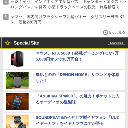
三菱ふそう、インドネシアで新型バス「キャンター・エクストラ
ロングバス」を発表 小型トラックベースの観光・旅客輸送向け
バス
ヤマハ、国内向けフラグシップ四輪バギー「グリズリーEPS XT-
R」 価格220万円
もっと見る
Special Site
マウス、RTX 5060 Ti搭載ゲーミングPCが7万
5,000円オフで30万円台！
鳥肌ものの「DENON HOME」サウンドを体感
した！
「A&ultima SP4000T」の魅力！ポケットに入
るオーディオの醍醐味
SOUNDPEATSのイヤカフ型イヤフォン「UU2
イヤーカフ」をイヤカフマニアが語る