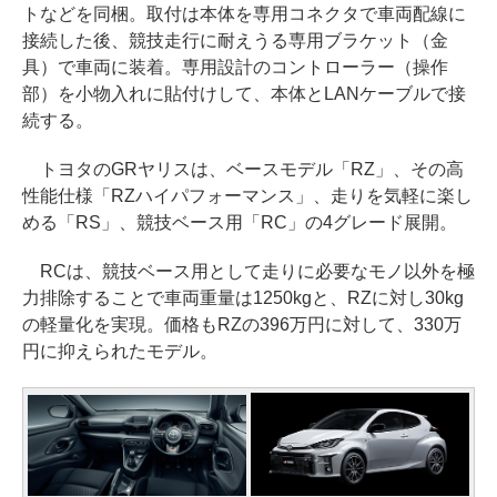
トなどを同梱。取付は本体を専用コネクタで車両配線に
接続した後、競技走行に耐えうる専用ブラケット（金
具）で車両に装着。専用設計のコントローラー（操作
部）を小物入れに貼付けして、本体とLANケーブルで接
続する。
トヨタのGRヤリスは、ベースモデル「RZ」、その高
性能仕様「RZハイパフォーマンス」、走りを気軽に楽し
める「RS」、競技ベース用「RC」の4グレード展開。
RCは、競技ベース用として走りに必要なモノ以外を極
力排除することで車両重量は1250kgと、RZに対し30kg
の軽量化を実現。価格もRZの396万円に対して、330万
円に抑えられたモデル。