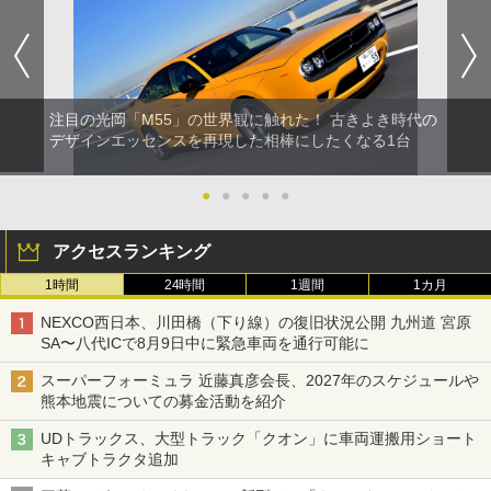
注目の光岡「M55」の世界観に触れた！ 古きよき時代の
デザインエッセンスを再現した相棒にしたくなる1台
●
●
●
●
●
アクセスランキング
1時間
24時間
1週間
1カ月
NEXCO西日本、川田橋（下り線）の復旧状況公開 九州道 宮原
SA〜八代ICで8月9日中に緊急車両を通行可能に
スーパーフォーミュラ 近藤真彦会長、2027年のスケジュールや
熊本地震についての募金活動を紹介
UDトラックス、大型トラック「クオン」に車両運搬用ショート
キャブトラクタ追加