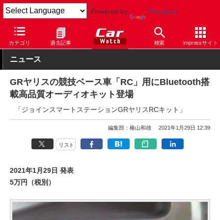
Powered by
Translate
Car Watch
自動車
トヨタ
ヤリス
カテゴリ
過去記事
検索
Impressサイト
ニュース
GRヤリスの競技ベース車「RC」用にBluetooth搭
載高品質オーディオキット登場
「ジョインスマートステーションGRヤリスRCキット」
編集部：椿山和雄
2021年1月29日 12:39
リスト
2021年1月29日 発表
5万円（税別）