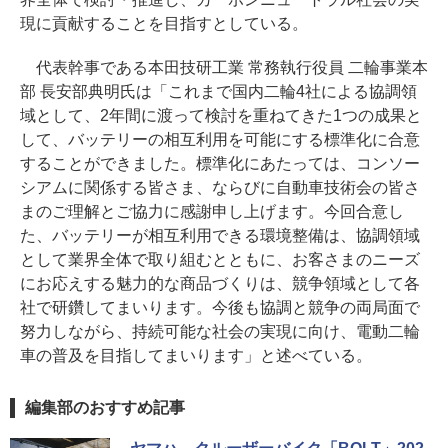
現に貢献することを目指すとしている。
代表幹事である本田技研工業 常務執行役員 二輪事業本
部 長安部典明氏は「これまで国内二輪4社による協調領
域として、2年間に渡って検討を重ねてきた1つの成果と
して、バッテリーの相互利用を可能にする標準化に合意
することができました。標準化にあたっては、コンソー
シアムに関係する皆さま、ならびに自動車技術会の皆さ
まのご理解とご協力に感謝申し上げます。今回合意し
た、バッテリーが相互利用できる環境整備は、協調領域
として業界全体で取り組むとともに、お客さまのニーズ
にお応えする魅力的な商品づくりは、競争領域として各
社で研鑽してまいります。今後も協調と競争の両局面で
努力しながら、持続可能な社会の実現に向け、電動二輪
車の普及を目指してまいります」と述べている。
編集部のおすすめ記事