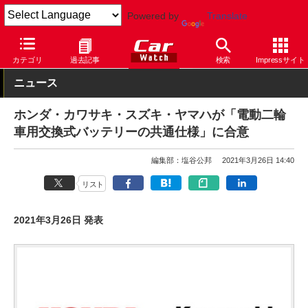
Powered by
Translate
Car Watch
モーターサイクル
ホンダ
カテゴリ
過去記事
検索
Impressサイト
ニュース
ホンダ・カワサキ・スズキ・ヤマハが「電動二輪
車用交換式バッテリーの共通仕様」に合意
編集部：塩谷公邦
2021年3月26日 14:40
リスト
2021年3月26日 発表