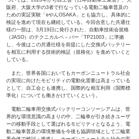
阪府、大阪大学の3者で行なっている電動二輪車普及の
ための実証実験「eやんOSAKA」とも協力し、具体的に
検証を進めて現在も継続している。今回合意した共通仕
様の一部は、3月19日に発行された、自動車技術会規格
（JASO）のテクニカルペ－パー「TP21003」に準拠
し、今後はこの共通仕様を前提にした交換式バッテリー
を相互に利用する技術的検証（規格化）を進めていくと
している。
また、世界各国においてもカーボンニュートラル社会
の実現に向けたモビリティの電動化需要は高まっている
として、自工会とも連携し、国際的な相互利用（国際標
準化）についても働きかけていくという。
電動二輪車用交換式バッテリーコンソーシアムは、世
界的な環境意識の高まりの中、二輪車が引き続きユーザ
ーの移動手段として選ばれるモビリティとなるよう、電
動二輪車普及の環境整備を今後も協調領域として二輪業
界全体で検討・推進し、カーボンニュートラル社会の実