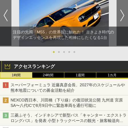
注目の光岡「M55」の世界観に触れた！ 古きよき時代の
デザインエッセンスを再現した相棒にしたくなる1台
●
●
●
●
●
アクセスランキング
1時間
24時間
1週間
1カ月
スーパーフォーミュラ 近藤真彦会長、2027年のスケジュールや
熊本地震についての募金活動を紹介
NEXCO西日本、川田橋（下り線）の復旧状況公開 九州道 宮原
SA〜八代ICで8月9日中に緊急車両を通行可能に
三菱ふそう、インドネシアで新型バス「キャンター・エクストラ
ロングバス」を発表 小型トラックベースの観光・旅客輸送向け
バス