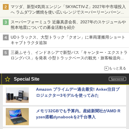
マツダ、新型4気筒エンジン「SKYACTIV-Z」2027年中市場投入
へ ラムダワン燃焼を使い広いレンジでスーパーリーンバーン燃
焼を実現
スーパーフォーミュラ 近藤真彦会長、2027年のスケジュールや
熊本地震についての募金活動を紹介
UDトラックス、大型トラック「クオン」に車両運搬用ショート
キャブトラクタ追加
三菱ふそう、インドネシアで新型バス「キャンター・エクストラ
ロングバス」を発表 小型トラックベースの観光・旅客輸送向け
バス
もっと見る
Special Site
Amazon プライムデー過去最安! Anker注目プ
ロジェクター3モデルを使ってみた
メモリ32GBでも予算内。産経新聞社がAMD R
yzen搭載dynabookを2千台導入