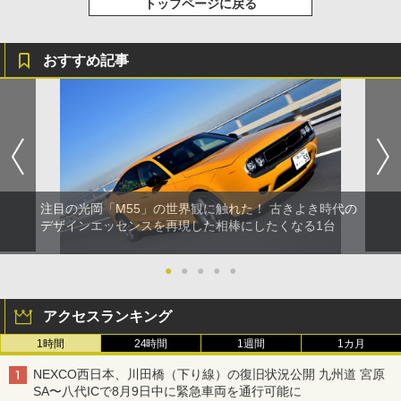
トップページに戻る
おすすめ記事
注目の光岡「M55」の世界観に触れた！ 古きよき時代の
デザインエッセンスを再現した相棒にしたくなる1台
●
●
●
●
●
アクセスランキング
1時間
24時間
1週間
1カ月
NEXCO西日本、川田橋（下り線）の復旧状況公開 九州道 宮原
SA〜八代ICで8月9日中に緊急車両を通行可能に