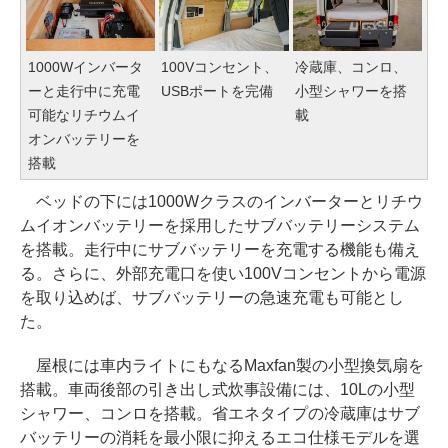
1000Wインバータ
100Vコンセント、
冷蔵庫、コンロ、
ーと走行中に充電
USBポートを完備
小型シャワーを搭
可能なリチウムイ
載
オンバッテリーを
搭載
ベッドの下には1000Wクラスのインバーターとリチウ
ムイオンバッテリーを採用したサブバッテリーシステム
を搭載。走行中にサブバッテリーを充電する機能も備え
る。さらに、外部充電口を使い100Vコンセントから電源
を取り込めば、サブバッテリーの急速充電も可能とし
た。
屋根には車内ライトにもなるMaxfan製の小型換気扇を
搭載。車両後部の引き出し式炊事設備には、10Lの小型
シャワー、コンロを搭載。省エネタイプの冷蔵庫はサブ
バッテリーの消耗を最小限に抑えるエコ仕様モデルを選