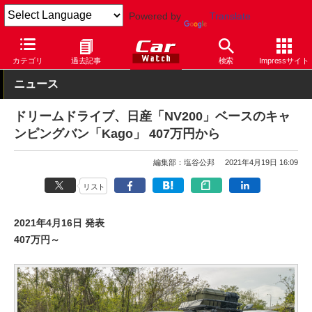
Powered by
Translate
Car Watch
自動車
日産
NV200
カテゴリ
過去記事
検索
Impressサイト
ニュース
ドリームドライブ、日産「NV200」ベースのキャ
ンピングバン「Kago」 407万円から
編集部：塩谷公邦
2021年4月19日 16:09
リスト
2021年4月16日 発表
407万円～