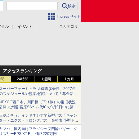
Impress サイト
全カテゴリ
イクル
イベント
アクセスランキング
時間
24時間
1週間
1カ月
スーパーフォーミュラ 近藤真彦会長、2027年
のスケジュールや熊本地震についての募金活動
を紹介
NEXCO西日本、川田橋（下り線）の復旧状況
公開 九州道 宮原SA〜八代ICで8月9日中に緊急
車両を通行可能に
三菱ふそう、インドネシアで新型バス「キャン
ター・エクストラロングバス」を発表 小型トラ
ックベースの観光・旅客輸送向けバス
ヤマハ、国内向けフラグシップ四輪バギー「グ
リズリーEPS XT-R」 価格220万円