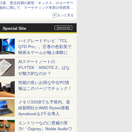
日産、受注好調の新型「キックス」のユーザー
動向に関して、マーケティング本部の寺西章氏
が解説
もっと見る
Special Site
ハイグレードテレビ「TCL
Q7D Pro」。圧巻の色彩美で
映画＆ゲームが極上体験に
AIスマートノートの
iFLYTEK「AINOTE 2」はな
ぜ魅力的なのか？
性能の良いお得な中古PC情
報はこのページでチェック！
メモリ32GBでも予算内。産
経新聞社がAMD Ryzen搭載
dynabookを2千台導入
エントリーなのに脅威の実
力!「Osprey」Noble Audioワ