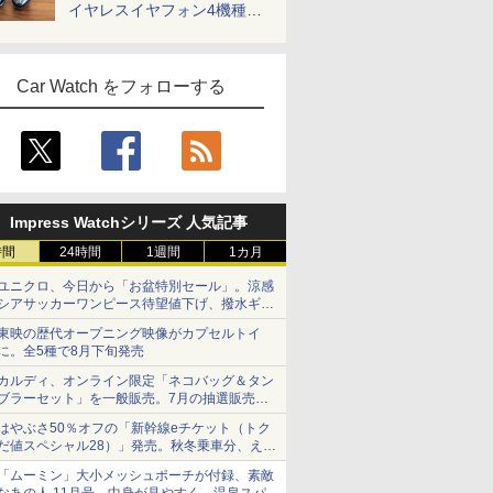
イヤレスイヤフォン4機種を
一気に聴く
Car Watch をフォローする
Impress Watchシリーズ 人気記事
時間
24時間
1週間
1カ月
ユニクロ、今日から「お盆特別セール」。涼感
シアサッカーワンピース待望値下げ、撥水ギア
ショーツは1990円に
東映の歴代オープニング映像がカプセルトイ
に。全5種で8月下旬発売
カルディ、オンライン限定「ネコバッグ＆タン
ブラーセット」を一般販売。7月の抽選販売の
当選無効分
はやぶさ50％オフの「新幹線eチケット（トク
だ値スペシャル28）」発売。秋冬乗車分、えき
ねっと限定
「ムーミン」大小メッシュポーチが付録、素敵