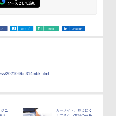
ェア
はてブ
note
LinkedIn
ress/202104/brt314mbk.html
ンジニ
カーメイト、見えにく
-8」
くて危ない左側の死角