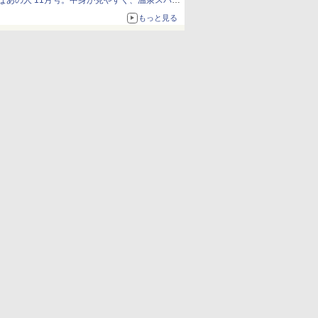
なあの人 11月号。中身が見やすく、温泉スパに
も使える
もっと見る