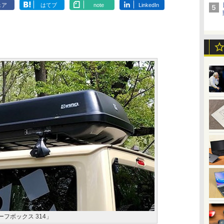
ェア
はてブ
note
LinkedIn
ーフボックス 314」