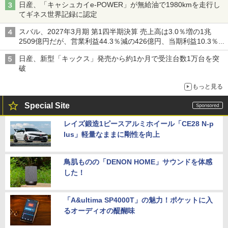
日産、「キャシュカイe-POWER」が無給油で1980kmを走行し
てギネス世界記録に認定
スバル、2027年3月期 第1四半期決算 売上高は3.0％増の1兆
2509億円だが、営業利益44.3％減の426億円、当期利益10.3％減
の492億円で増収減益
日産、新型「キックス」発売から約1か月で受注台数1万台を突
破
もっと見る
Special Site
レイズ鍛造1ピースアルミホイール「CE28 N-p
lus」軽量なままに剛性を向上
鳥肌ものの「DENON HOME」サウンドを体感
した！
「A&ultima SP4000T」の魅力！ポケットに入
るオーディオの醍醐味