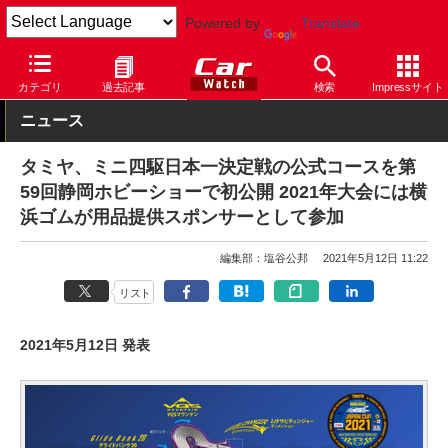
Powered by
Translate
Car Watch
タイヤ
横浜ゴム
その他
カテゴリ
過去記事
検索
Impressサイト
ニュース
タミヤ、ミニ四駆日本一決定戦の公式コースを第
59回静岡ホビーショーで初公開 2021年大会には横
浜ゴムが用品提供スポンサーとして参加
編集部：塩谷公邦
2021年5月12日 11:22
リスト
2021年5月12日 発表