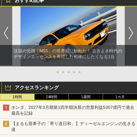
おすすめ記事
注目の光岡「M55」の世界観に触れた！ 古きよき時代の
デザインエッセンスを再現した相棒にしたくなる1台
●
●
●
●
●
アクセスランキング
1時間
24時間
1週間
1カ月
ホンダ、2027年3月期第1四半期決算の営業利益5307億円で過去
最高を記録
【まるも亜希子の「寄り道日和」】ディーゼルエンジンの生きる
道