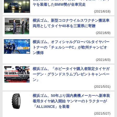
ヤを装着したBMW勢が全車完走
(2021/6/18)
横浜ゴム、新型コロナウイルスワクチン搬送車
両用としてタイヤ40本を三重県に寄贈
(2021/6/9)
横浜ゴム、オフィシャルグローバルタイヤパー
トナーの「チェルシーFC」が欧州チャンピオ
ン獲得
(2021/6/3)
横浜ゴム、「ホビータイヤ購入者限定タイヤガ
ーデン・グランドスラムプレゼントキャンペー
ン」
(2021/5/31)
横浜ゴム、50年ぶり国内農機メーカーへ新車装
着用タイヤ納入開始 ヤンマーのトラクターが
「ALLIANCE」を装着
(2021/5/27)