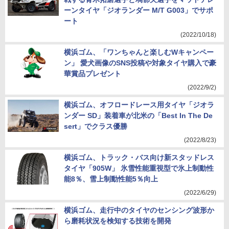
ーンタイヤ「ジオランダー M/T G003」でサポ
ート
(2022/10/18)
横浜ゴム、「ワンちゃんと楽しむWキャンペー
ン」 愛犬画像のSNS投稿や対象タイヤ購入で豪
華賞品プレゼント
(2022/9/2)
横浜ゴム、オフロードレース用タイヤ「ジオラ
ンダー SD」装着車が北米の「Best In The De
sert」でクラス優勝
(2022/8/23)
横浜ゴム、トラック・バス向け新スタッドレス
タイヤ「905W」 氷雪性能重視型で氷上制動性
能8％、雪上制動性能5％向上
(2022/6/29)
横浜ゴム、走行中のタイヤのセンシング波形か
ら磨耗状況を検知する技術を開発