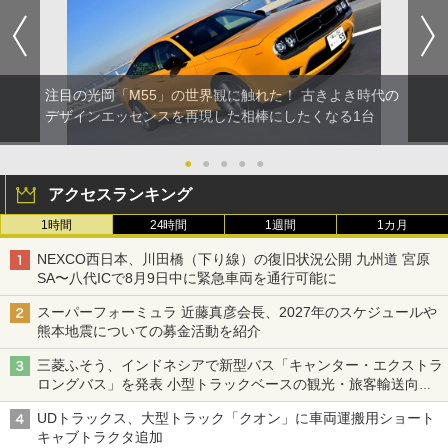
注目の光岡「M55」の世界観に触れた！ 古きよき時代の
デザインエッセンスを再現した相棒にしたくなる1台
●
●
●
●
●
アクセスランキング
1時間
24時間
1週間
1カ月
NEXCO西日本、川田橋（下り線）の復旧状況公開 九州道 宮原
SA〜八代ICで8月9日中に緊急車両を通行可能に
スーパーフォーミュラ 近藤真彦会長、2027年のスケジュールや
熊本地震についての募金活動を紹介
三菱ふそう、インドネシアで新型バス「キャンター・エクストラ
ロングバス」を発表 小型トラックベースの観光・旅客輸送向け
バス
UDトラックス、大型トラック「クオン」に車両運搬用ショート
キャブトラクタ追加