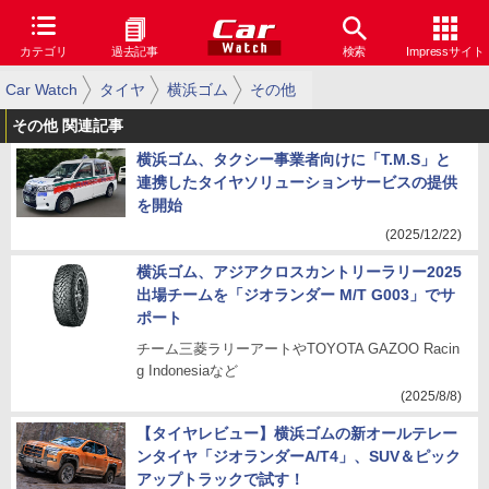
カテゴリ
過去記事
検索
Impressサイト
Car Watch
タイヤ
横浜ゴム
その他
その他 関連記事
横浜ゴム、タクシー事業者向けに「T.M.S」と
連携したタイヤソリューションサービスの提供
を開始
(2025/12/22)
横浜ゴム、アジアクロスカントリーラリー2025
出場チームを「ジオランダー M/T G003」でサ
ポート
チーム三菱ラリーアートやTOYOTA GAZOO Racin
g Indonesiaなど
(2025/8/8)
【タイヤレビュー】横浜ゴムの新オールテレー
ンタイヤ「ジオランダーA/T4」、SUV＆ピック
アップトラックで試す！