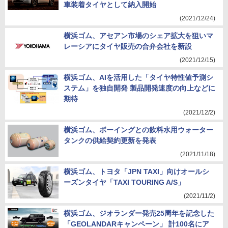
車装着タイヤとして納入開始
(2021/12/24)
横浜ゴム、アセアン市場のシェア拡大を狙いマ
レーシアにタイヤ販売の合弁会社を新設
(2021/12/15)
横浜ゴム、AIを活用した「タイヤ特性値予測シ
ステム」を独自開発 製品開発速度の向上などに
期待
(2021/12/2)
横浜ゴム、ボーイングとの飲料水用ウォーター
タンクの供給契約更新を発表
(2021/11/18)
横浜ゴム、トヨタ「JPN TAXI」向けオールシ
ーズンタイヤ「TAXI TOURING A/S」
(2021/11/2)
横浜ゴム、ジオランダー発売25周年を記念した
「GEOLANDARキャンペーン」 計100名にア