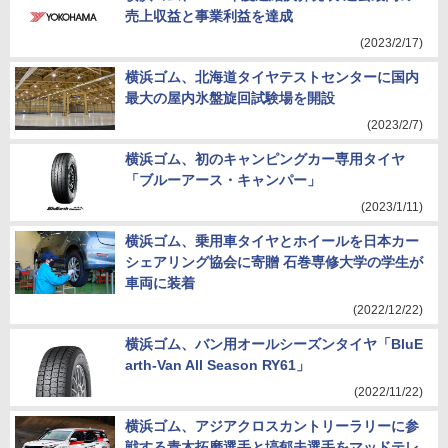
売上収益と事業利益を達成
(2023/2/17)
横浜ゴム、北海道タイヤテストセンターに国内
最大の屋内氷盤旋回試験場を開設
(2023/2/7)
横浜ゴム、初のキャンピングカー専用タイヤ
「ブルーアース・キャンパー」
(2023/1/11)
横浜ゴム、乗用車タイヤとホイールを日本カー
シェアリング協会に寄贈 石巻専修大学の学生が
車両に装着
(2022/12/22)
横浜ゴム、バン用オールシーズンタイヤ「BluE
arth-Van All Season RY61」
(2022/11/22)
横浜ゴム、アジアクロスカントリーラリーに参
戦する青木拓磨選手と塙郁夫選手をマッドテレ