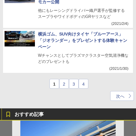
モカー公開
他にもレーシングドライバー織戸選手が監修する
スープラやワイドボディのGRヤリスなど
(2021/2/4)
横浜ゴム、SUV向けタイヤ「ブルーアース」
「ジオランダー」をプレゼントする体験キャン
ペーン
Wチャンスとしてプラズマクラスター空気清浄機な
どのプレゼントも
(2021/1/30)
1
2
3
4
次へ
おすすめ記事