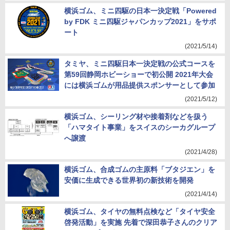
横浜ゴム、ミニ四駆の日本一決定戦「Powered
by FDK ミニ四駆ジャパンカップ2021」をサポ
ート
(2021/5/14)
タミヤ、ミニ四駆日本一決定戦の公式コースを
第59回静岡ホビーショーで初公開 2021年大会
には横浜ゴムが用品提供スポンサーとして参加
(2021/5/12)
横浜ゴム、シーリング材や接着剤などを扱う
「ハマタイト事業」をスイスのシーカグループ
へ譲渡
(2021/4/28)
横浜ゴム、合成ゴムの主原料「ブタジエン」を
安価に生成できる世界初の新技術を開発
(2021/4/14)
横浜ゴム、タイヤの無料点検など「タイヤ安全
啓発活動」を実施 先着で深田恭子さんのクリア