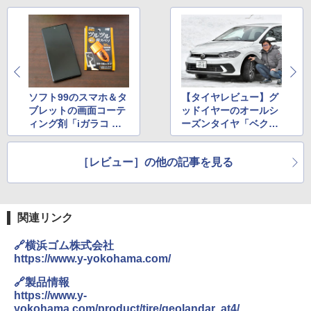
ソフト99のスマホ＆タ
【タイヤレビュー】グ
ブレットの画面コーテ
ッドイヤーのオールシ
ィング剤「iガラコ ス
ーズンタイヤ「ベクタ
マートフォン 2.0」
ー フォーシーズンズ G
en-3」、ドライと雪上
［レビュー］の他の記事を見る
性能を体験
関連リンク
🔗横浜ゴム株式会社
https://www.y-yokohama.com/
🔗製品情報
https://www.y-
yokohama.com/product/tire/geolandar_at4/