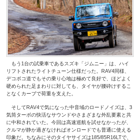
もう1台の試乗車であるスズキ「ジムニー」は、ハイ
リフトされたライトチューン仕様だった。RAV4同様、
デコボコ道でもその乗り心地は極めて良好で、ほどよく
硬められた足まわりに対しても、タイヤが腰砕けするこ
となくカーブで荷重を支えた。
そしてRAV4で気になった中音域のロードノイズは、3
気筒ターボの快活なサウンドやさまざまな外乱要素と共
に中和されていた。今回は高速巡航を試せなかったが、
クルマが静か過ぎなければオンロードでも普通に使える
印象だ。ちなみにそのタイヤサイズは185/85R16LTで、