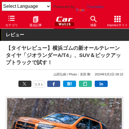
Powered by
Translate
Car Watch
タイヤ
横浜ゴム
その他
カテゴリ
過去記事
検索
Impressサイト
レビュー
【タイヤレビュー】横浜ゴムの新オールテレーン
タイヤ「ジオランダーA/T4」、SUV＆ピックアッ
プトラックで試す！
山田弘樹
Photo：安田 剛
2024年5月2日 09:15
リスト