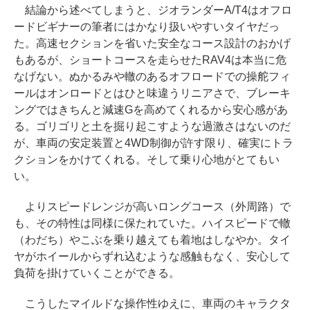
結論から述べてしまうと、ジオランダーA/T4はオフロ
ードビギナーの筆者にはかなり扱いやすいタイヤだっ
た。高速セクションを省いた安全なコース設計のおかげ
もあるが、ショートコースを走らせたRAV4は本当に危
なげない。ぬかるみや轍のあるオフロードでの操舵フィ
ールはオンロードとはひと味違うリニアさで、ブレーキ
ングではきちんと減速Gを高めてくれるから安心感があ
る。ゴリゴリと土を掘り起こすような過激さはないのだ
が、車両の安定装置と4WD制御が許す限り、確実にトラ
クションをかけてくれる。そして乗り心地がとてもい
い。
よりスピードレンジが高いロングコース（外周路）で
も、その特性は同様に保たれていた。ハイスピードで轍
（わだち）やこぶを乗り越えても着地はしなやか。タイ
ヤがホイールからずれ込むような感触もなく、安心して
負荷を掛けていくことができる。
こうしたマイルドな操作性ゆえに、車両のキャラクタ