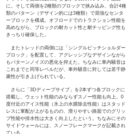
に。そして両側を2種類のブロックで挟み込み、合計4種
類のパターン（デザイン的には3種類）で屈強なセンタ
ーブロックを構成。オフロードでのトラクション性能を
高めながら、ブロックの耐カット性と耐チッピング性も
きっちり確保した。
またトレッドの両側には「シングルピッチショルダー
ブロック」を配置して、アグレッシブなデザインながら
もパターンノイズの悪化を抑えた。ちなみに車内騒音は
これまでと同等レベルだが、車外騒音に対しては若干静
粛性が引き上げられている。
さらに「3Dディープサイプ」を2本ずつ各ブロックに
搭載し、ウェット性能のみならずスノー性能も向上。0
度付近のアイス性能（氷上の水膜除去性能）はスタッド
レスに軍配が上がるものの、滑りやすい路面でのグリッ
プ性能や排水性は大きく向上したという。ちなみにその
サイドウォールには、スノーフレークマークが記載され
ている。