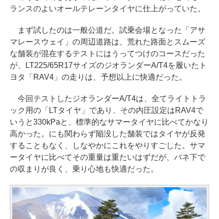
ランスのよいオールテレーンタイヤに仕上がっていた。
まず試したのは一般公道だ。試乗会場となった「アサ
マレースウェイ」の周辺道路は、荒れた路面とスムーズ
な舗装が混在するテストにはうってつけのコースだった
が、LT225/65R17サイズのジオランダーA/T4を履いたト
ヨタ「RAV4」の走りは、予想以上に快適だった。
今回テストしたジオランダーA/T4は、全てライトトラ
ック用の「LTタイヤ」であり、その内圧設定はRAV4で
いうと330kPaと、標準的なサマータイヤに比べてかなり
高かった。にも関わらず陥没した舗装ではタイヤが反発
することもなく、しなやかにこれをやりすごした。サマ
ータイヤに比べてその重量は重たいはずだが、バネ下で
の収まりが良く、乗り心地も快適だった。