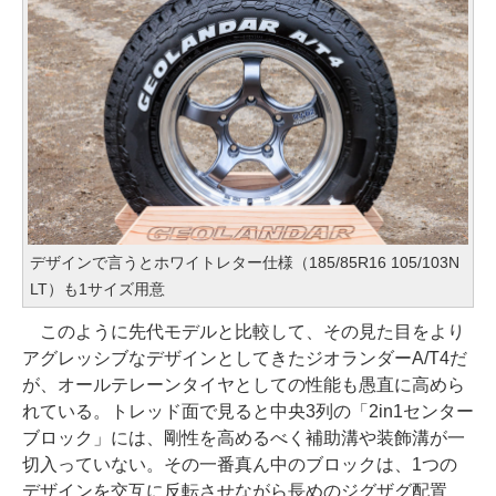
デザインで言うとホワイトレター仕様（185/85R16 105/103N
LT）も1サイズ用意
このように先代モデルと比較して、その見た目をより
アグレッシブなデザインとしてきたジオランダーA/T4だ
が、オールテレーンタイヤとしての性能も愚直に高めら
れている。トレッド面で見ると中央3列の「2in1センター
ブロック」には、剛性を高めるべく補助溝や装飾溝が一
切入っていない。その一番真ん中のブロックは、1つの
デザインを交互に反転させながら長めのジグザグ配置