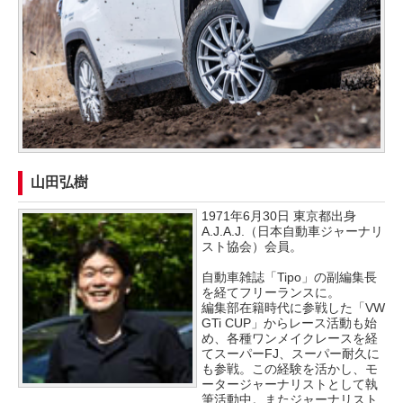
山田弘樹
1971年6月30日 東京都出身
A.J.A.J.（日本自動車ジャーナリ
スト協会）会員。
自動車雑誌「Tipo」の副編集長
を経てフリーランスに。
編集部在籍時代に参戦した「VW
GTi CUP」からレース活動も始
め、各種ワンメイクレースを経
てスーパーFJ、スーパー耐久に
も参戦。この経験を活かし、モ
ータージャーナリストとして執
筆活動中。またジャーナリスト