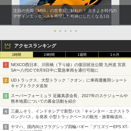
注目の光岡「M55」の世界観に触れた！ 古きよき時代の
デザインエッセンスを再現した相棒にしたくなる1台
●
●
●
●
●
アクセスランキング
1時間
24時間
1週間
1カ月
NEXCO西日本、川田橋（下り線）の復旧状況公開 九州道 宮原
SA〜八代ICで8月9日中に緊急車両を通行可能に
UDトラックス、大型トラック「クオン」に車両運搬用ショート
キャブトラクタ追加
スーパーフォーミュラ 近藤真彦会長、2027年のスケジュールや
熊本地震についての募金活動を紹介
三菱ふそう、インドネシアで新型バス「キャンター・エクストラ
ロングバス」を発表 小型トラックベースの観光・旅客輸送向け
バス
ヤマハ、国内向けフラグシップ四輪バギー「グリズリーEPS XT-