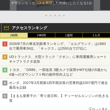
デザインエッセンスを再現した相棒にしたくなる1台
●
●
●
●
●
アクセスランキング
1時間
24時間
1週間
1カ月
2026年7月の車名別新車ランキング、「エルグランド」は1883
台で乗用車36位、「キックス」は2591台で27位に
UDトラックス、大型トラック「クオン」に車両運搬用ショート
キャブトラクタ追加
トヨタ、「GR86」一部改良 3眼カメラ採用やMT仕様の5速から
4速へのダウンシフト時の操作性向上など
ホンダ、2027年3月期第1四半期決算の営業利益5307億円で過去
最高を記録
【まるも亜希子の「寄り道日和」】ディーゼルエンジンの生きる
道
もっと見る