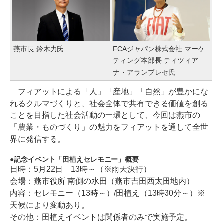
燕市長 鈴木力氏
FCAジャパン株式会社 マーケ
ティング本部長 ティツィア
ナ・アランプレセ氏
フィアットによる「人」「産地」「自然」が豊かにな
れるクルマづくりと、社会全体で共有できる価値を創る
ことを目指した社会活動の一環として、今回は燕市の
「農業・ものづくり」の魅力をフィアットを通して全世
界に発信する。
記念イベント「田植えセレモニー」概要
日時：5月22日 13時～（※雨天決行）
会場：燕市役所 南側の水田（燕市吉田西太田地内）
内容：セレモニー（13時～）/田植え（13時30分～）※
天候により変動あり。
その他：田植えイベントは関係者のみで実施予定。