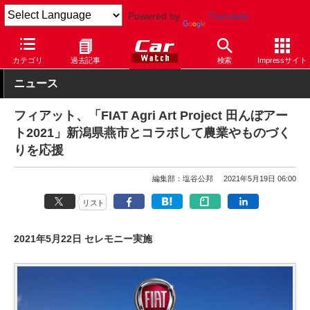
Powered by
Translate
Car Watch
自動車
フィアット
その他
カテゴリ
過去記事
検索
Impressサイト
ニュース
フィアット、「FIAT Agri Art Project 田んぼアー
ト2021」新潟県燕市とコラボして農業やものづく
りを応援
編集部：塩谷公邦
2021年5月19日 06:00
リスト
2021年5月22日 セレモニー実施