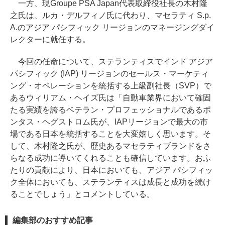
一方、現Groupe PSA Japan代表取締役社長の木村隆
之氏は、ルカ・デルフィノ氏に代わり、マセラティ S.p.
A.のアジア パシフィック リージョンのマネージングダイ
レクターに就任する。
今回の任命について、ステランティスでインド アジア
パシフィック (IAP) リージョンのセールス・マーケティ
ング・オペレーションを統括する上級副社長（SVP）で
あるウィリアム・ヘイズ氏は「自動車業界において確固
たる実績を誇るベテラン・プロフェッショナルであるポ
ンタス・ヘグストロム氏が、IAPリージョンで最大の市
場である日本を統括することを大変嬉しく思います。そ
して、木村隆之氏が、歴史あるマセラティブランドをさ
らなる成功に導いてくれることも確信しています。おふ
たりの貢献により、日本においても、アジア パシフィッ
ク全体においても、ステランティスは成長と成功を続け
ることでしょう」とコメントしている。
編集部のおすすめ記事