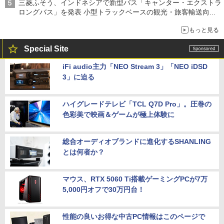
三菱ふそう、インドネシアで新型バス「キャンター・エクストラ
ロングバス」を発表 小型トラックベースの観光・旅客輸送向け
バス
もっと見る
Special Site
iFi audio主力「NEO Stream 3」「NEO iDSD
3」に迫る
ハイグレードテレビ「TCL Q7D Pro」。圧巻の
色彩美で映画＆ゲームが極上体験に
総合オーディオブランドに進化するSHANLING
とは何者か？
マウス、RTX 5060 Ti搭載ゲーミングPCが7万
5,000円オフで30万円台！
性能の良いお得な中古PC情報はこのページで