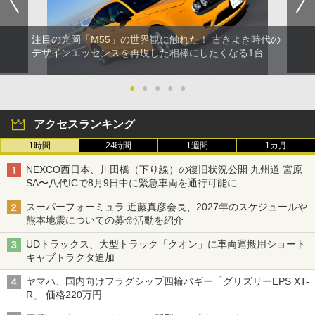
注目の光岡「M55」の世界観に触れた！ 古きよき時代の
デザインエッセンスを再現した相棒にしたくなる1台
●
●
●
●
●
アクセスランキング
1時間
24時間
1週間
1カ月
NEXCO西日本、川田橋（下り線）の復旧状況公開 九州道 宮原
SA〜八代ICで8月9日中に緊急車両を通行可能に
スーパーフォーミュラ 近藤真彦会長、2027年のスケジュールや
熊本地震についての募金活動を紹介
UDトラックス、大型トラック「クオン」に車両運搬用ショート
キャブトラクタ追加
ヤマハ、国内向けフラグシップ四輪バギー「グリズリーEPS XT-
R」 価格220万円