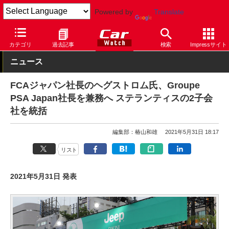
Powered by
Translate
Car Watch
自動車
プジョー
カテゴリ
過去記事
検索
Impressサイト
ニュース
FCAジャパン社長のヘグストロム氏、Groupe
PSA Japan社長を兼務へ ステランティスの2子会
社を統括
編集部：椿山和雄
2021年5月31日 18:17
リスト
2021年5月31日 発表