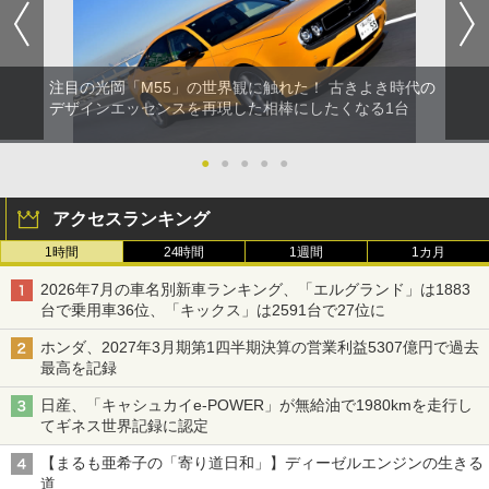
注目の光岡「M55」の世界観に触れた！ 古きよき時代の
デザインエッセンスを再現した相棒にしたくなる1台
●
●
●
●
●
アクセスランキング
1時間
24時間
1週間
1カ月
2026年7月の車名別新車ランキング、「エルグランド」は1883
台で乗用車36位、「キックス」は2591台で27位に
ホンダ、2027年3月期第1四半期決算の営業利益5307億円で過去
最高を記録
日産、「キャシュカイe-POWER」が無給油で1980kmを走行し
てギネス世界記録に認定
【まるも亜希子の「寄り道日和」】ディーゼルエンジンの生きる
道