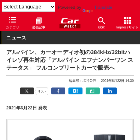
Powered by
Translate
Car Watch
ナビ
アルパイン
その他
カテゴリ
過去記事
検索
Impressサイト
ニュース
アルパイン、カーオーディオ初の384kHz/32bitハ
イレゾ再生対応「アルパイン エフナンバーワン ス
テータス」 フルコンプリートカーで販売へ
編集部：塩谷公邦
2021年6月22日 14:30
リスト
2021年6月22日 発表