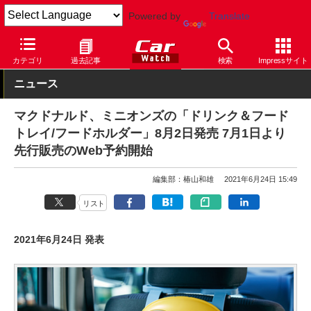
Powered by
Translate
Car Watch
カスタム
カーアクセサリー
カテゴリ
過去記事
検索
Impressサイト
ニュース
マクドナルド、ミニオンズの「ドリンク＆フード
トレイ/フードホルダー」8月2日発売 7月1日より
先行販売のWeb予約開始
編集部：椿山和雄
2021年6月24日 15:49
リスト
2021年6月24日 発表