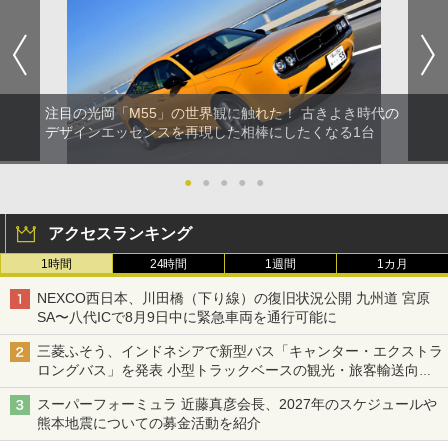
注目の光岡「M55」の世界観に触れた！ 古きよき時代の
デザインエッセンスを再現した相棒にしたくなる1台
●
●
●
●
●
アクセスランキング
1時間
24時間
1週間
1カ月
NEXCO西日本、川田橋（下り線）の復旧状況公開 九州道 宮原
SA〜八代ICで8月9日中に緊急車両を通行可能に
三菱ふそう、インドネシアで新型バス「キャンター・エクストラ
ロングバス」を発表 小型トラックベースの観光・旅客輸送向け
バス
スーパーフォーミュラ 近藤真彦会長、2027年のスケジュールや
熊本地震についての募金活動を紹介