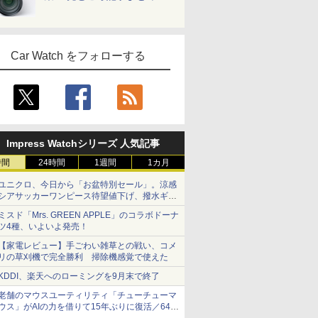
Car Watch をフォローする
Impress Watchシリーズ 人気記事
時間
24時間
1週間
1カ月
ユニクロ、今日から「お盆特別セール」。涼感
シアサッカーワンピース待望値下げ、撥水ギア
ショーツは1990円に
ミスド「Mrs. GREEN APPLE」のコラボドーナ
ツ4種、いよいよ発売！
【家電レビュー】手ごわい雑草との戦い、コメ
リの草刈機で完全勝利 掃除機感覚で使えた
KDDI、楽天へのローミングを9月末で終了
老舗のマウスユーティリティ「チューチューマ
ウス」がAIの力を借りて15年ぶりに復活／64bit