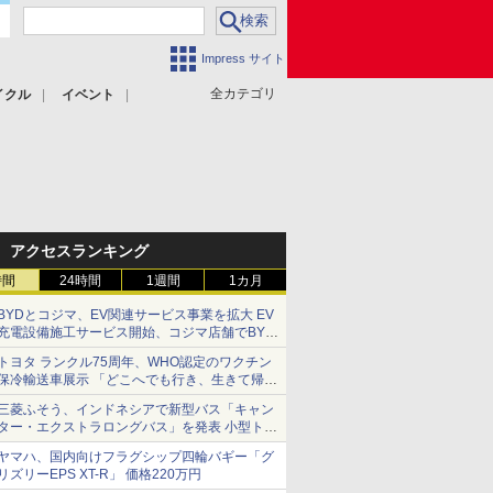
Impress サイト
全カテゴリ
イクル
イベント
アクセスランキング
時間
24時間
1週間
1カ月
BYDとコジマ、EV関連サービス事業を拡大 EV
充電設備施工サービス開始、コジマ店舗でBYD
車の展示・試乗イベントを強化
トヨタ ランクル75周年、WHO認定のワクチン
保冷輸送車展示 「どこへでも行き、生きて帰っ
てこられる」ランドクルーザーで命をつなぐ
三菱ふそう、インドネシアで新型バス「キャン
ター・エクストラロングバス」を発表 小型トラ
ックベースの観光・旅客輸送向けバス
ヤマハ、国内向けフラグシップ四輪バギー「グ
リズリーEPS XT-R」 価格220万円