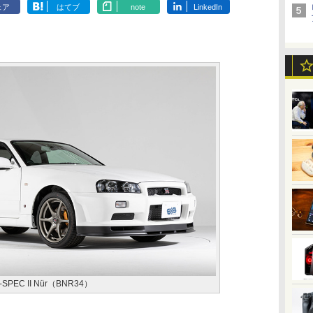
ェア
はてブ
note
LinkedIn
SPEC II Nür（BNR34）