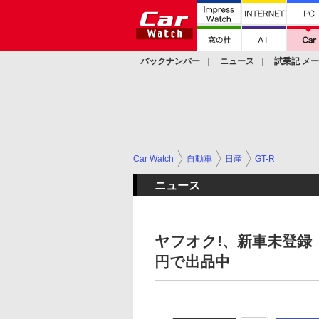
バックナンバー
ニュース
試乗記 メ
カスタム
Car Watch
自動車
日産
GT-R
ニュース
ヤフオク!、新車未登録「ス
円で出品中