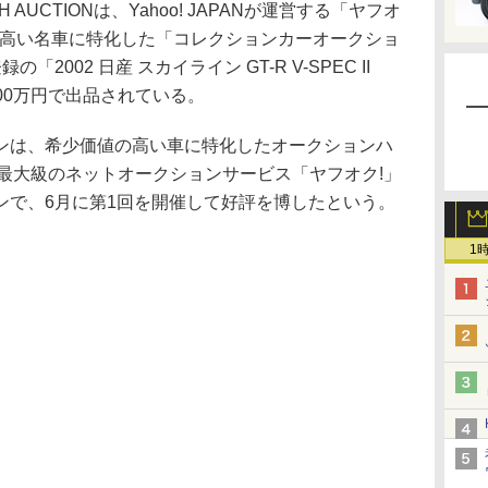
H AUCTIONは、Yahoo! JAPANが運営する「ヤフオ
の高い名車に特化した「コレクションカーオークショ
002 日産 スカイライン GT-R V-SPEC II
000万円で出品されている。
は、希少価値の高い車に特化したオークションハ
日本最大級のネットオークションサービス「ヤフオク!」
ンで、6月に第1回を開催して好評を博したという。
1