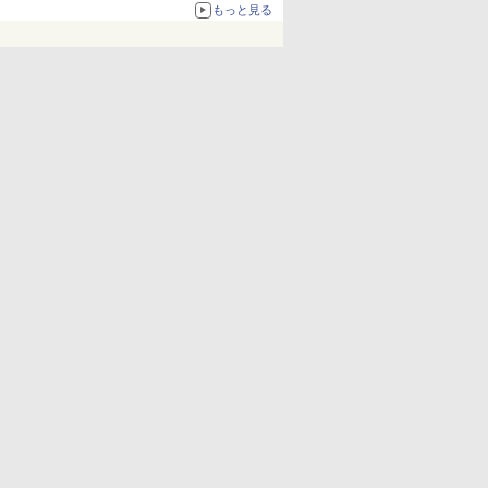
化、Windows 10/11、「Chrome」も走り回
もっと見る
る。復活記念で2026年末まで500円