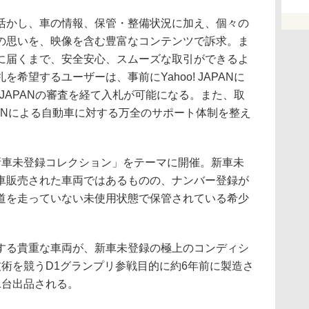
かし、車の情報、保管・整備状況に加え、個々の
の思いを、映像を含む豊富なコンテンツで訴求。ま
に届くまで、安全安心、スムーズな取引ができるよ
希望するユーザーは、事前にYahoo! JAPANに
! JAPANの審査を経て入札が可能になる。また、取
TIONによる自動車に対する万全のサポート体制を整え
車未登録コレクション」をテーマに開催。新車未
車販売された車両ではあるものの、ナンバー登録が
道を走っていない未使用状態で保管されている希少
る貴重な車両が、新車未登録の極上のコンディシ
術を競うD1グランプリ参戦目的に約6年前に製造さ
1台出品される。