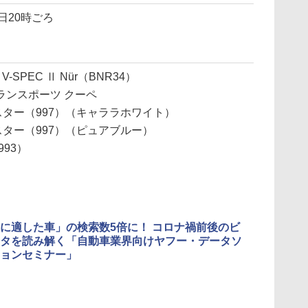
1日20時ごろ
V-SPEC Ⅱ Nür（BNR34）
グランスポーツ クーペ
ードスター（997）（キャララホワイト）
ードスター（997）（ピュアブルー）
993）
に適した車」の検索数5倍に！ コロナ禍前後のビ
タを読み解く「自動車業界向けヤフー・データソ
ョンセミナー」