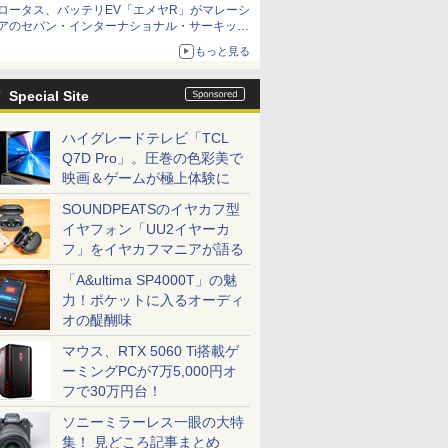
ロータス、バッテリEV「エメヤR」がマレーシ
アのセパン・インターナショナル・サーキット
のBEV最速タイムを樹立
もっと見る
Special Site
ハイグレードテレビ「TCL
Q7D Pro」。圧巻の色彩美で
映画＆ゲームが極上体験に
SOUNDPEATSのイヤカフ型
イヤフォン「UU2イヤーカ
フ」をイヤカフマニアが語る
「A&ultima SP4000T」の魅
力！ポケットに入るオーディ
オの醍醐味
マウス、RTX 5060 Ti搭載ゲ
ーミングPCが7万5,000円オ
フで30万円台！
ソニーミラーレス一眼の大特
集！ 見どころ記事まとめ