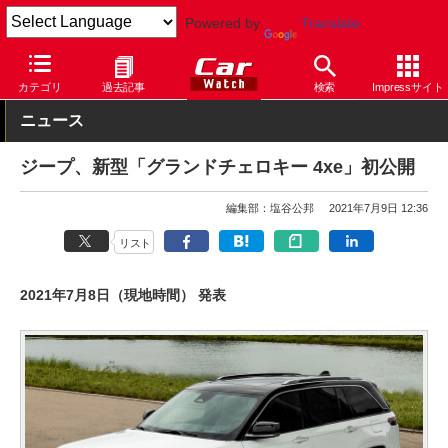
Powered by
Translate
Car Watch
自動車
ジープ
グランドチェロキー
カテゴリ
過去記事
検索
Impressサイト
ニュース
ジープ、新型「グランドチェロキー 4xe」初公開
編集部：塩谷公邦
2021年7月9日 12:36
リスト
2021年7月8日（現地時間） 発表