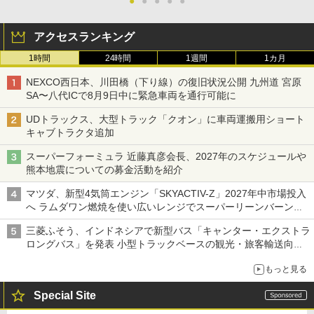
●
●
●
●
●
アクセスランキング
1時間
24時間
1週間
1カ月
NEXCO西日本、川田橋（下り線）の復旧状況公開 九州道 宮原
SA〜八代ICで8月9日中に緊急車両を通行可能に
UDトラックス、大型トラック「クオン」に車両運搬用ショート
キャブトラクタ追加
スーパーフォーミュラ 近藤真彦会長、2027年のスケジュールや
熊本地震についての募金活動を紹介
マツダ、新型4気筒エンジン「SKYACTIV-Z」2027年中市場投入
へ ラムダワン燃焼を使い広いレンジでスーパーリーンバーン燃
焼を実現
三菱ふそう、インドネシアで新型バス「キャンター・エクストラ
ロングバス」を発表 小型トラックベースの観光・旅客輸送向け
バス
もっと見る
Special Site